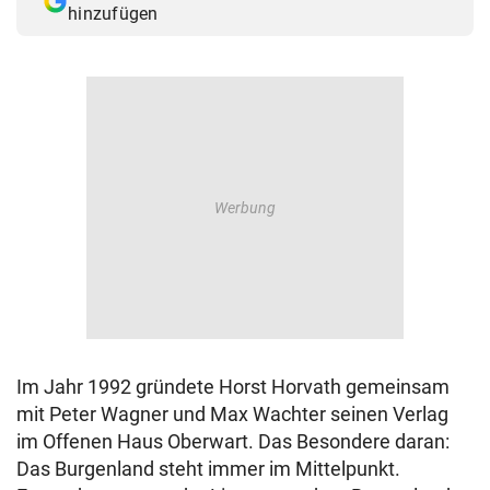
hinzufügen
© Krone Multimedia GmbH & Co KG 2026
Muthgasse 2, 1190 Wien
Im Jahr 1992 gründete Horst Horvath gemeinsam
mit Peter Wagner und Max Wachter seinen Verlag
im Offenen Haus Oberwart. Das Besondere daran:
Das Burgenland steht immer im Mittelpunkt.