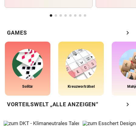
chevron_right
GAMES
Solitär
Kreuzworträtsel
Mahj
chevron_right
VORTEILSWELT „ALLE ANZEIGEN“