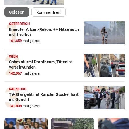
(ausgewählt)
Gelesen
Kommentiert
ÖSTERREICH
Erneuter Allzeit-Rekord ++ Hitze noch
nicht vorbei
161.659
mal gelesen
WIEN
Cobra stürmt Dorotheum, Täter ist
verschwunden
142.967
mal gelesen
SALZBURG
TV-Star geht mit Kanzler Stocker hart
ins Gericht
141.808
mal gelesen