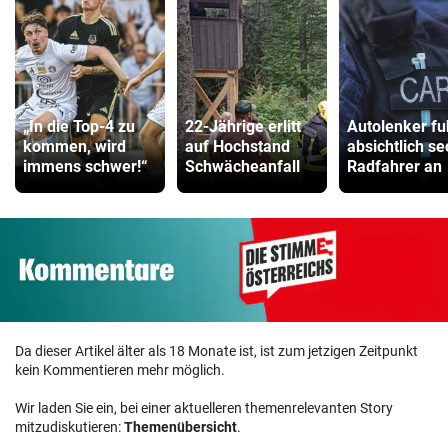
„In die Top-4 zu
22-Jährige erlitt
Autolenker fu
kommen, wird
auf Hochstand
absichtlich s
immens schwer!“
Schwächeanfall
Radfahrer an
Da dieser Artikel älter als 18 Monate ist, ist zum jetzigen Zeitpunkt
kein Kommentieren mehr möglich.
Wir laden Sie ein, bei einer aktuelleren themenrelevanten Story
mitzudiskutieren:
Themenübersicht
.