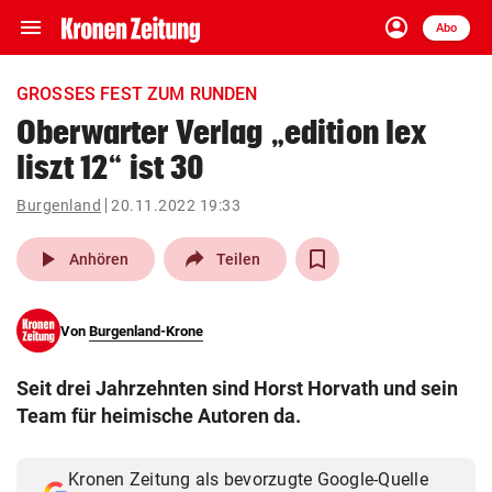
menu
account_circle
Navigation
Anmelden
Abo
close
Schließen
ein-/ausklappen
GROSSES FEST ZUM RUNDEN
Abonnieren
Oberwarter Verlag „edition lex
liszt 12“ ist 30
account_circle
arrow_right
Anmelden
Burgenland
20.11.2022 19:33
pin_drop
arrow_right
Bundesland auswäh
Wien
play_arrow
Anhören
Teilen
bookmark
Merkliste
Von
Burgenland-Krone
Suchbegriff
search
Seit drei Jahrzehnten sind Horst Horvath und sein
eingeben
Team für heimische Autoren da.
Kronen Zeitung als bevorzugte Google-Quelle