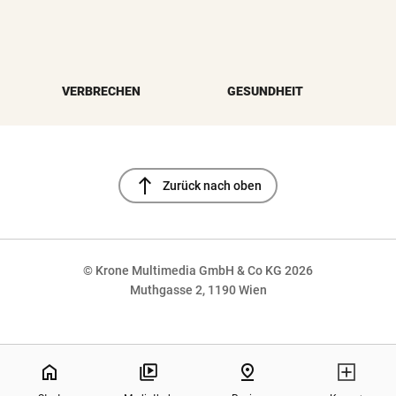
VERBRECHEN
GESUNDHEIT
north
Zurück nach oben
© Krone Multimedia GmbH & Co KG 2026
Muthgasse 2, 1190 Wien
NaN%
home
pin_drop