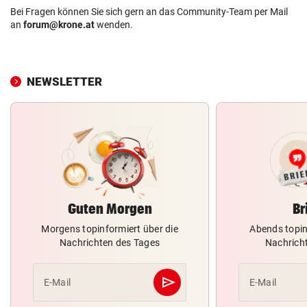
Bei Fragen können Sie sich gern an das Community-Team per Mail
an
forum@krone.at
wenden.
NEWSLETTER
Guten Morgen
Br
Morgens topinformiert über die
Abends topin
Nachrichten des Tages
Nachrich
send
E-Mail
E-Mail
Abschicken