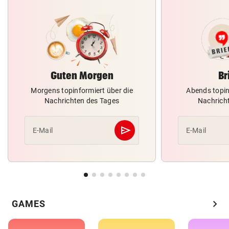
Guten Morgen
Br
Morgens topinformiert über die
Abends topin
Nachrichten des Tages
Nachrich
send
E-Mail
E-Mail
Abschicken
chevron_right
GAMES