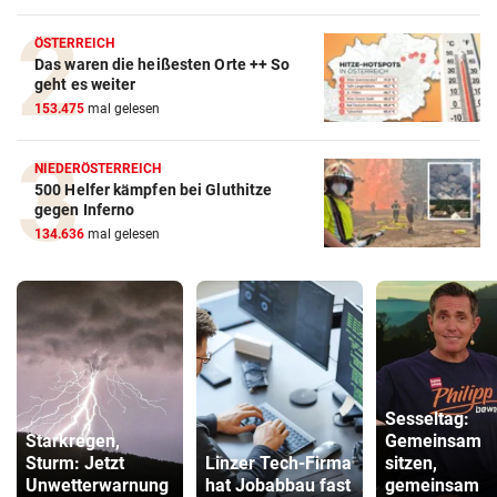
ÖSTERREICH
Das waren die heißesten Orte ++ So
geht es weiter
153.475
mal gelesen
NIEDERÖSTERREICH
500 Helfer kämpfen bei Gluthitze
gegen Inferno
134.636
mal gelesen
Sesseltag:
Starkregen,
Gemeinsam
Sturm: Jetzt
Linzer Tech-Firma
sitzen,
Unwetterwarnung
hat Jobabbau fast
gemeinsam