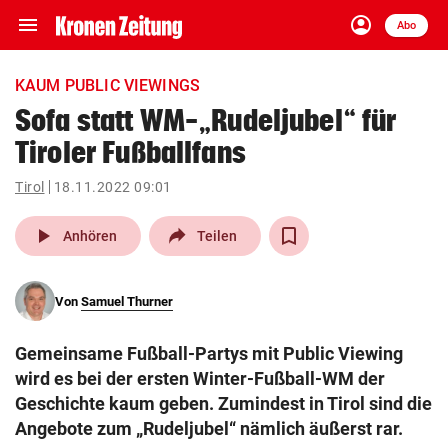
menu
account_circle
Navigation
Anmelden
Abo
close
Schließen
ein-/ausklappen
KAUM PUBLIC VIEWINGS
Abonnieren
Sofa statt WM-„Rudeljubel“ für
Tiroler Fußballfans
account_circle
arrow_right
Anmelden
Tirol
18.11.2022 09:01
pin_drop
arrow_right
Bundesland auswäh
Wien
play_arrow
Anhören
Teilen
bookmark
Merkliste
Von
Samuel Thurner
Suchbegriff
search
Gemeinsame Fußball-Partys mit Public Viewing
eingeben
wird es bei der ersten Winter-Fußball-WM der
Geschichte kaum geben. Zumindest in Tirol sind die
Angebote zum „Rudeljubel“ nämlich äußerst rar.