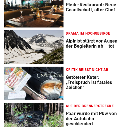
Pleite-Restaurant: Neue
Gesellschaft, alter Chef
DRAMA IM HOCHGEBIRGE
Alpinist stürzt vor Augen
der Begleiterin ab – tot
KRITIK REISST NICHT AB
Getöteter Kater:
„Freispruch ist fatales
Zeichen“
AUF DER BRENNERSTRECKE
Paar wurde mit Pkw von
der Autobahn
geschleudert