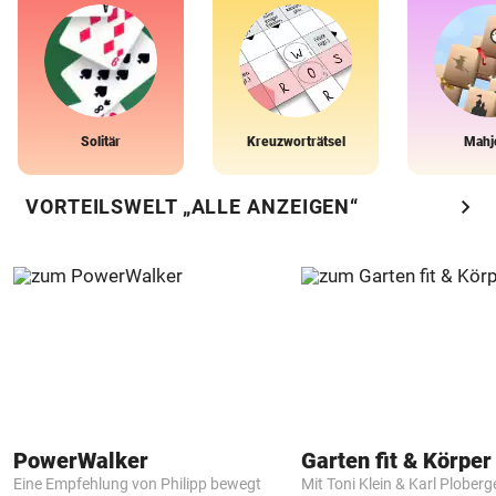
Solitär
Kreuzworträtsel
Mahj
chevron_right
VORTEILSWELT „ALLE ANZEIGEN“
PowerWalker
Garten fit & Körper 
Eine Empfehlung von Philipp bewegt
Mit Toni Klein & Karl Ploberg