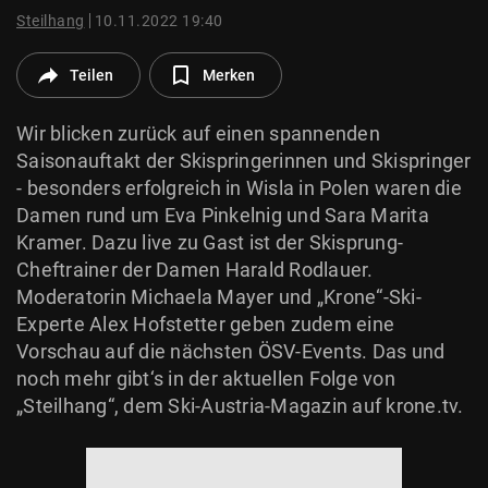
© Krone Multimedia GmbH & Co KG 2026
Steilhang
10.11.2022 19:40
Muthgasse 2, 1190 Wien
Teilen
Merken
Wir blicken zurück auf einen spannenden
Saisonauftakt der Skispringerinnen und Skispringer
- besonders erfolgreich in Wisla in Polen waren die
Damen rund um Eva Pinkelnig und Sara Marita
Kramer. Dazu live zu Gast ist der Skisprung-
Cheftrainer der Damen Harald Rodlauer.
Moderatorin Michaela Mayer und „Krone“-Ski-
Experte Alex Hofstetter geben zudem eine
Vorschau auf die nächsten ÖSV-Events. Das und
noch mehr gibt‘s in der aktuellen Folge von
„Steilhang“, dem Ski-Austria-Magazin auf krone.tv.