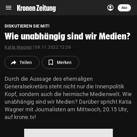
menu
account_circle
Navigation
Anmelden
Abo
close
Schließen
ein-/ausklappen
DISKUTIEREN SIE MIT!
Abonnieren
Wie unabhängig sind wir Medien?
Katia Wagner
account_circle
08.11.2022 12:26
arrow_right
Anmelden
Teilen
Merken
pin_drop
arrow_right
Bundesland auswäh
Wien
Durch die Aussage des ehemaligen
bookmark
Merkliste
Generalsekretärs steht nicht nur die Innenpolitik
Kopf, sondern auch die heimische Medienwelt. Wie
unabhängig sind wir Medien? Darüber spricht Katia
Suchbegriff
search
Wagner mit Journalisten am Mittwoch, 20.15 Uhr,
eingeben
auf krone.tv!