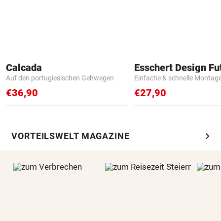
Calcada
Auf den portugiesischen Gehwegen
Einfache & schnelle Montag
€36,90
€27,90
chevron_right
VORTEILSWELT MAGAZINE