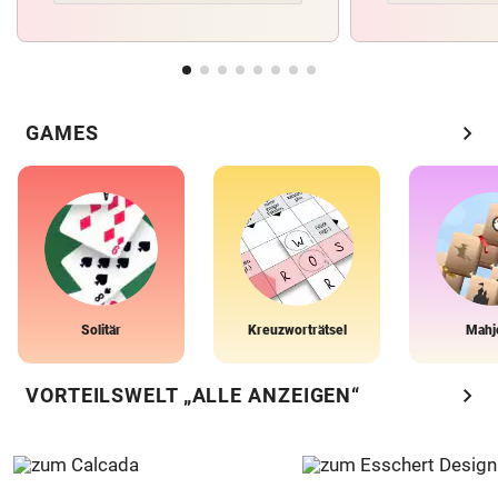
chevron_right
GAMES
Solitär
Kreuzworträtsel
Mahj
chevron_right
VORTEILSWELT „ALLE ANZEIGEN“