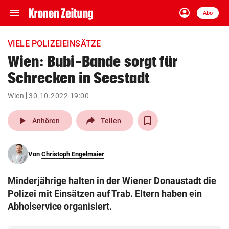
menu
account_circle
Navigation
Anmelden
Abo
close
Schließen
ein-/ausklappen
VIELE POLIZEIEINSÄTZE
Abonnieren
Wien: Bubi-Bande sorgt für
Schrecken in Seestadt
account_circle
arrow_right
Anmelden
Wien
30.10.2022 19:00
pin_drop
arrow_right
Bundesland auswäh
Wien
play_arrow
Anhören
Teilen
bookmark
Merkliste
Von
Christoph Engelmaier
Suchbegriff
search
Minderjährige halten in der Wiener Donaustadt die
eingeben
Polizei mit Einsätzen auf Trab. Eltern haben ein
Abholservice organisiert.