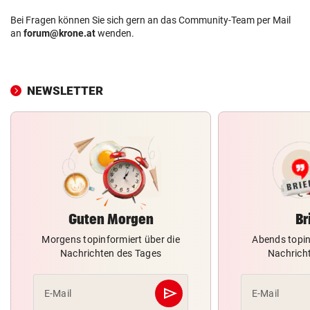
Bei Fragen können Sie sich gern an das Community-Team per Mail
an
forum@krone.at
wenden.
NEWSLETTER
Guten Morgen
Br
Morgens topinformiert über die
Abends topin
Nachrichten des Tages
Nachrich
send
E-Mail
E-Mail
Abschicken