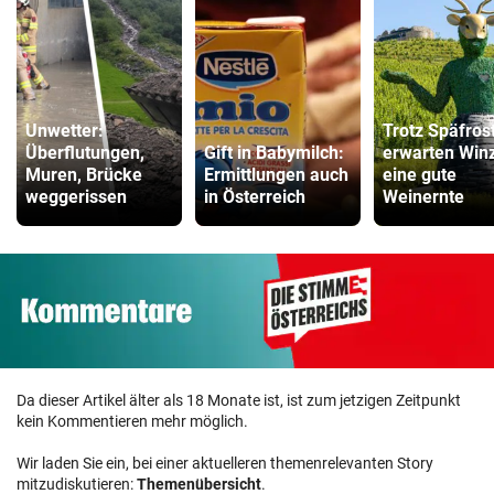
Unwetter:
Trotz Späfros
Überflutungen,
Gift in Babymilch:
erwarten Win
Muren, Brücke
Ermittlungen auch
eine gute
weggerissen
in Österreich
Weinernte
Da dieser Artikel älter als 18 Monate ist, ist zum jetzigen Zeitpunkt
kein Kommentieren mehr möglich.
Wir laden Sie ein, bei einer aktuelleren themenrelevanten Story
mitzudiskutieren:
Themenübersicht
.