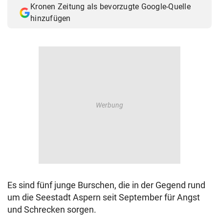
Kronen Zeitung als bevorzugte Google-Quelle
© Krone Multimedia GmbH & Co KG 2026
hinzufügen
Muthgasse 2, 1190 Wien
Es sind fünf junge Burschen, die in der Gegend rund
um die Seestadt Aspern seit September für Angst
und Schrecken sorgen.