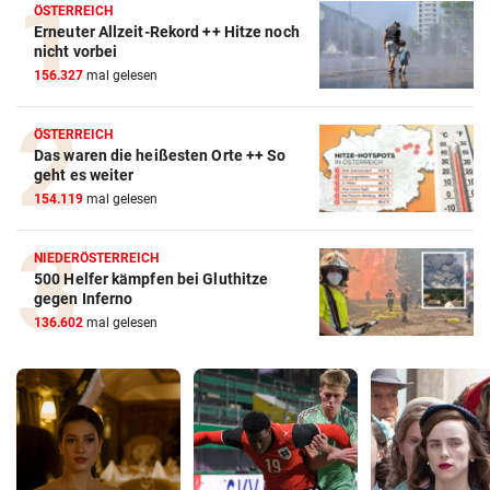
ÖSTERREICH
Erneuter Allzeit-Rekord ++ Hitze noch
nicht vorbei
156.327
mal gelesen
ÖSTERREICH
Das waren die heißesten Orte ++ So
geht es weiter
154.119
mal gelesen
NIEDERÖSTERREICH
500 Helfer kämpfen bei Gluthitze
gegen Inferno
136.602
mal gelesen