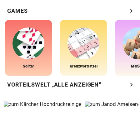
chevron_right
GAMES
Solitär
Kreuzworträtsel
Mahj
chevron_right
VORTEILSWELT „ALLE ANZEIGEN“