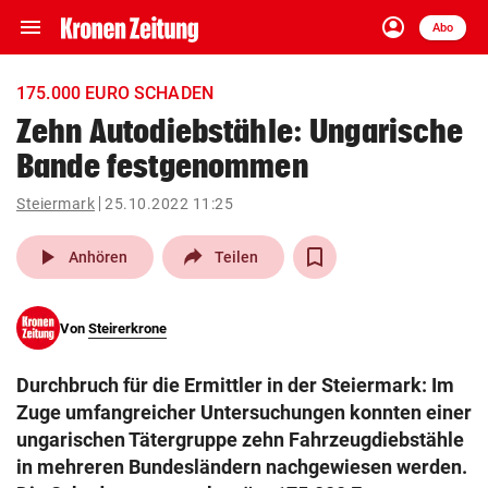
menu
account_circle
Navigation
Anmelden
Abo
close
Schließen
ein-/ausklappen
175.000 EURO SCHADEN
Abonnieren
Zehn Autodiebstähle: Ungarische
Bande festgenommen
account_circle
arrow_right
Anmelden
Steiermark
25.10.2022 11:25
pin_drop
arrow_right
Bundesland auswäh
Wien
play_arrow
Anhören
Teilen
bookmark
Merkliste
Von
Steirerkrone
Suchbegriff
search
Durchbruch für die Ermittler in der Steiermark: Im
eingeben
Zuge umfangreicher Untersuchungen konnten einer
ungarischen Tätergruppe zehn Fahrzeugdiebstähle
in mehreren Bundesländern nachgewiesen werden.