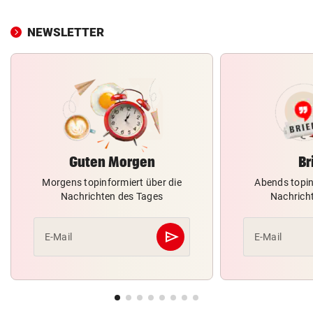
NEWSLETTER
Guten Morgen
Br
Morgens topinformiert über die
Abends topin
Nachrichten des Tages
Nachrich
send
E-Mail
E-Mail
Abschicken