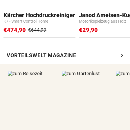
Kärcher Hochdruckreiniger
Janod Ameisen-Ku
K7 - Smart Control Home
Motorikspielzeug aus Holz
€474,90
€29,90
€644,99
chevron_right
VORTEILSWELT MAGAZINE