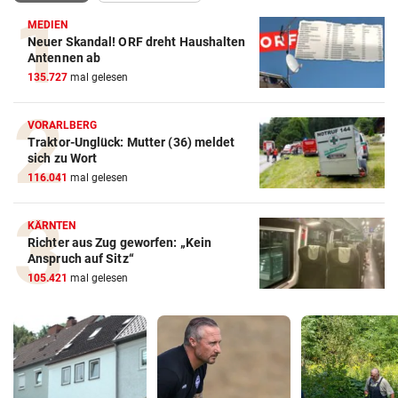
MEDIEN
Neuer Skandal! ORF dreht Haushalten
Antennen ab
135.727
mal gelesen
VORARLBERG
Traktor-Unglück: Mutter (36) meldet
sich zu Wort
116.041
mal gelesen
KÄRNTEN
Richter aus Zug geworfen: „Kein
Anspruch auf Sitz“
105.421
mal gelesen