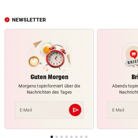
NEWSLETTER
Guten Morgen
Br
Morgens topinformiert über die
Abends topin
Nachrichten des Tages
Nachrich
send
E-Mail
E-Mail
Abschicken