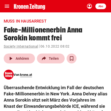
menu
account_circle
Navigation
Anmelden
Abo
close
Schließen
ein-/ausklappen
MUSS IN HAUSARREST
Abonnieren
Fake-Millionenerbin Anna
Sorokin kommt frei
account_circle
arrow_right
Anmelden
Society International
06.10.2022 08:02
pin_drop
arrow_right
Bundesland auswäh
Wien
play_arrow
Anhören
Teilen
bookmark
Merkliste
Von
krone.at
Suchbegriff
search
Überraschende Entwicklung im Fall der deutschen
eingeben
Fake-Millionenerbin in New York. Anna Delvey alias
Anna Sorokin sitzt seit März des Vorjahres im
Knast der Einwanderungsbehörde ICE, während sie