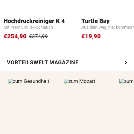
Hochdruckreiniger K 4
Turtle Bay
Mit PremiumFlex-Schlauch
Aus dem Weg, hier kommen w
€254,90
€19,90
€374,99
chevron_right
VORTEILSWELT MAGAZINE