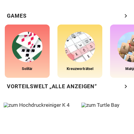
chevron_right
GAMES
Solitär
Kreuzworträtsel
Mahj
chevron_right
VORTEILSWELT „ALLE ANZEIGEN“