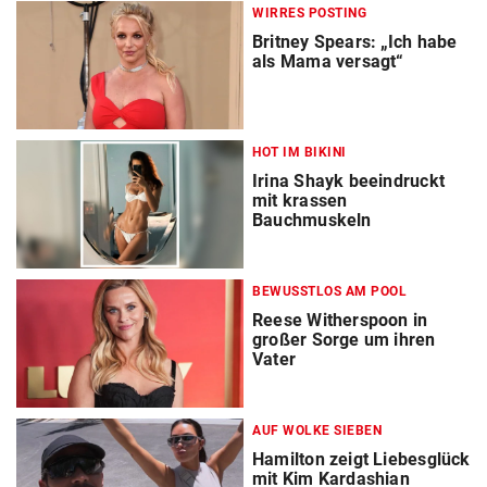
WIRRES POSTING
Britney Spears: „Ich habe
als Mama versagt“
HOT IM BIKINI
Irina Shayk beeindruckt
mit krassen
Bauchmuskeln
BEWUSSTLOS AM POOL
Reese Witherspoon in
großer Sorge um ihren
Vater
AUF WOLKE SIEBEN
Hamilton zeigt Liebesglück
mit Kim Kardashian