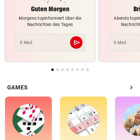
Guten Morgen
Br
Morgens topinformiert über die
Abends topin
Nachrichten des Tages
Nachrich
send
E-Mail
E-Mail
Abschicken
chevron_right
GAMES