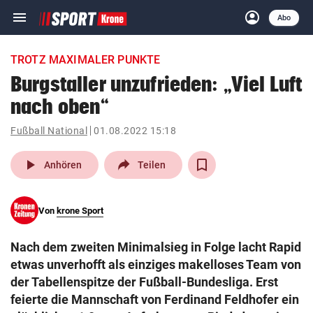
menu
account_circle
Navigation
Anmelden
Abo
close
Schließen
ein-/ausklappen
TROTZ MAXIMALER PUNKTE
Abonnieren
Burgstaller unzufrieden: „Viel Luft
nach oben“
account_circle
arrow_right
Anmelden
Fußball National
01.08.2022 15:18
pin_drop
arrow_right
Bundesland auswäh
Wien
play_arrow
Anhören
Teilen
bookmark
Merkliste
Von
krone Sport
Suchbegriff
search
Nach dem zweiten Minimalsieg in Folge lacht Rapid
eingeben
etwas unverhofft als einziges makelloses Team von
der Tabellenspitze der Fußball-Bundesliga. Erst
feierte die Mannschaft von Ferdinand Feldhofer ein