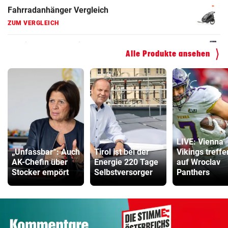
Kinderfahrrad Vergleich
ZUM VERGLEICH
Alle Produkte ansehen
LIVE: Vienna
„Unfassbar“: Auch
Tirol ist bei der
Vikings treffe
AK-Chefin über
Energie 220 Tage
auf Wroclav
Stocker empört
Selbstversorger
Panthers