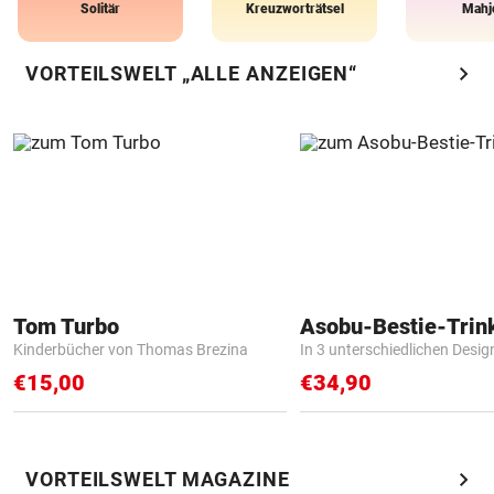
Solitär
Kreuzworträtsel
Mahj
chevron_right
VORTEILSWELT „ALLE ANZEIGEN“
Tom Turbo
Asobu-Bestie-Trin
Kinderbücher von Thomas Brezina
In 3 unterschiedlichen Desig
€15,00
€34,90
chevron_right
VORTEILSWELT MAGAZINE