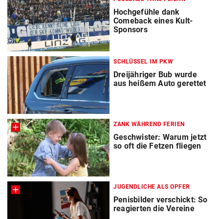
Hochgefühle dank
Comeback eines Kult-
Sponsors
SCHLÜSSEL IM PKW
Dreijähriger Bub wurde
aus heißem Auto gerettet
ZANK WÄHREND FERIEN
Geschwister: Warum jetzt
so oft die Fetzen fliegen
JUGENDLICHE ALS OPFER
Penisbilder verschickt: So
reagierten die Vereine