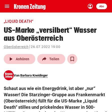
menu
account_circle
Navigation
Anmelden
Abo
close
Schließen
ein-/ausklappen
„LIQUID DEATH“
Abonnieren
US-Marke „versilbert“ Wasser
aus Oberösterreich
account_circle
arrow_right
Anmelden
Oberösterreich
26.07.2022 19:00
pin_drop
arrow_right
Bundesland auswäh
Wien
play_arrow
Anhören
Teilen
bookmark
Merkliste
Von
Barbara Kneidinger
Suchbegriff
search
Schaut aus wie ein Energydrink, ist aber „nur“
eingeben
Wasser! Die Starzinger-Gruppe aus Frankenmarkt
(Oberösterreich) füllt für die US-Marke „Liquid
Death“ stilles und prickelndes Wasser in 500-