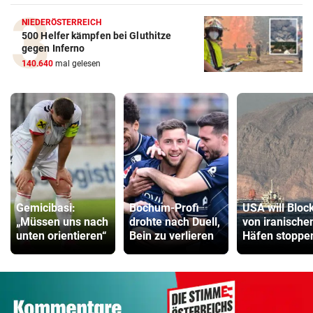
NIEDERÖSTERREICH
500 Helfer kämpfen bei Gluthitze
gegen Inferno
140.640
mal gelesen
Gemicibasi:
Bochum-Profi
USA will Bloc
„Müssen uns nach
drohte nach Duell,
von iranische
unten orientieren“
Bein zu verlieren
Häfen stoppe