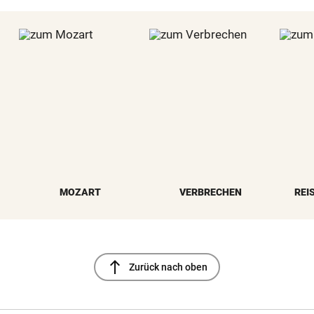
MOZART
VERBRECHEN
REI
north
Zurück nach oben