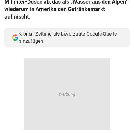
Milliliter-Dosen ab, das als „Wasser aus den Alpen“
© Krone Multimedia GmbH & Co KG 2026
wiederum in Amerika den Getränkemarkt
Muthgasse 2, 1190 Wien
aufmischt.
Kronen Zeitung als bevorzugte Google-Quelle
hinzufügen