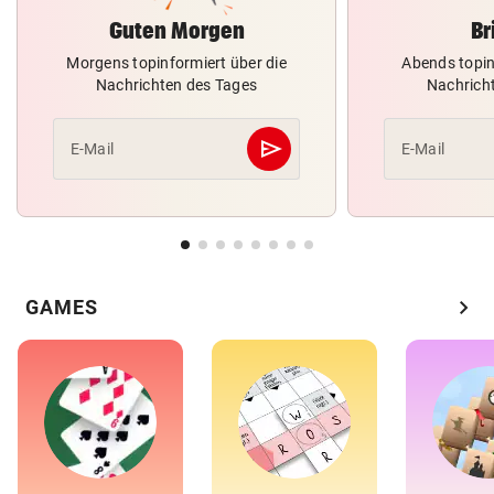
Guten Morgen
Br
Morgens topinformiert über die
Abends topin
Nachrichten des Tages
Nachrich
send
E-Mail
E-Mail
Abschicken
chevron_right
GAMES