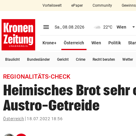
Vorteilswelt
ePaper
Community
Gewinns
close
Schließen
menu
Menü aufklappen
Sa., 08.08.2026
22°C
Wien
Abonnieren
(ausgewählt)
Krone+
Österreich
Wien
Politik
Star
account_circle
arrow_right
Anmelden
Blaulicht
Bundesländer
Gericht
Crime
Recht beraten
Wetter
pin_drop
arrow_right
Bundesland auswäh
Wien
REGIONALITÄTS-CHECK
bookmark
Merkliste
Heimisches Brot sehr 
Austro-Getreide
Suchbegriff
search
eingeben
Österreich
18.07.2022 18:56