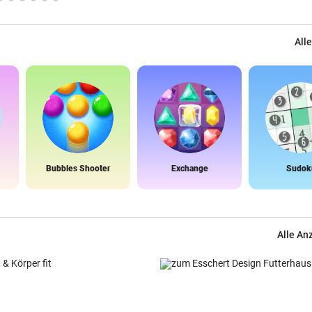
Alle
Bubbles Shooter
Exchange
Sudok
Alle An