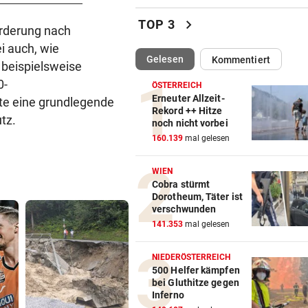
Wienerin stieß vor 100 Jahre
chevron_right
TOP 3
orderung nach
Rekord für Ewigkeit
i auch, wie
(ausgewählt)
Gelesen
Kommentiert
NACH FRANKFURT-WECHSEL
vor ein
 beispielsweise
Klepeisz: „Herausforderung,
0-
ÖSTERREICH
ich haben wollte“
Erneuter Allzeit-
rte eine grundlegende
Rekord ++ Hitze
tz.
noch nicht vorbei
ANDREAS HERZOG:
vor ein
160.139
mal gelesen
„Nur Pflicht erfüllt, brauche
Ausrufezeichen!“
WIEN
Cobra stürmt
VERATSCHNIG GEGEN „EX“
vor ein
Dorotheum, Täter ist
Bullen-Ass: „Dann würde ic
verschwunden
gegen den WAC jubeln!“
141.353
mal gelesen
„EXTREM ANSTRENGEND“
vor 
NIEDERÖSTERREICH
Arzt auf Auslandsmission:
500 Helfer kämpfen
bei Gluthitze gegen
„Südsudan ist vergessen“
Inferno