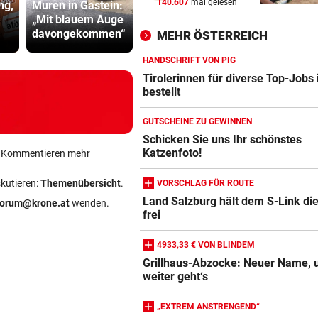
140.607
mal gelesen
ng,
Muren in Gastein:
MÜHSAME ENERGIEWENDE
vor 
„Mit blauem Auge
Stockers Burger |
EU und wir 
Heikler Kraftakt: Neue Wind
davongekommen“
Mütter-Aufstand
Schuldenfa
MEHR ÖSTERREICH
brauchen Geduld
HANDSCHRIFT VON PIG
„KRONE“-KOMMENTAR
vor 
Tirolerinnen für diverse Top-Jobs
Das Märchen der deutschen
bestellt
Autobauer
GUTSCHEINE ZU GEWINNEN
LANGEWEILE ALS MOTIV
vor 
Schicken Sie uns Ihr schönstes
Katzenfoto!
ein Kommentieren mehr
Jugendbande machte auch v
Gotteshaus nicht Halt
skutieren:
Themenübersicht
.
VORSCHLAG FÜR ROUTE
Land Salzburg hält dem S-Link di
forum@krone.at
wenden.
frei
4933,33 € VON BLINDEM
Grillhaus-Abzocke: Neuer Name, 
weiter geht‘s
„EXTREM ANSTRENGEND“