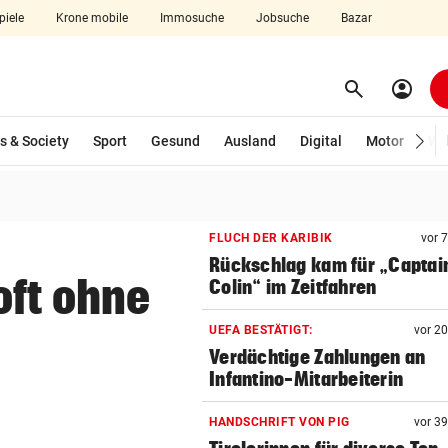
piele
Krone mobile
Immosuche
Jobsuche
Bazar
search
account_circle
Menü aufklappen
Suchen
s & Society
Sport
Gesund
Ausland
Digital
Motor
Wir
len
FLUCH DER KARIBIK
vor 
Rückschlag kam für „Captai
oft ohne
Colin“ im Zeitfahren
UEFA BESTÄTIGT:
vor 2
Verdächtige Zahlungen an
Infantino-Mitarbeiterin
HANDSCHRIFT VON PIG
vor 3