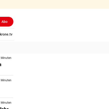
Abo
tschaft
krone.tv
Wissen
Gericht
Kolumnen
Freizeit
Reise
Ti
7 Minuten
n
0 Minuten
9 Minuten