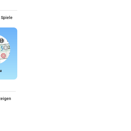
 Spiele
u
Snake
zeigen