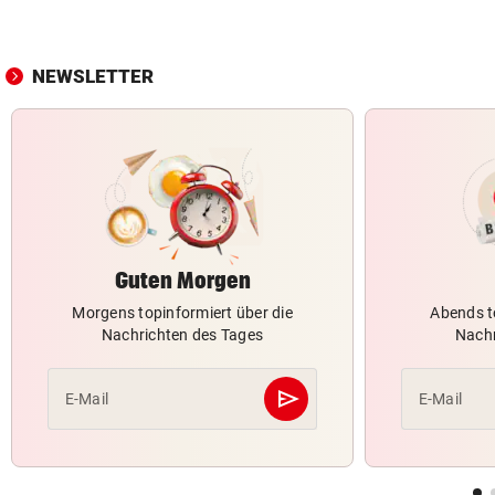
NEWSLETTER
Guten Morgen
Morgens topinformiert über die
Abends t
Nachrichten des Tages
Nachr
send
E-Mail
E-Mail
Abschicken