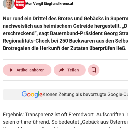
Von
Vergil Siegl
und
krone.at
© Krone Multimedia GmbH & Co KG 2026
Muthgasse 2, 1190 Wien
Nur rund ein Drittel des Brotes und Gebäcks in Super
nachweislich aus heimischem Getreide hergestellt. „D
erschreckend“, sagt Bauernbund-Präsident Georg Stra
Regionalitäts-Check bei 250 Backwaren aus den Selb
Brotregalen die Herkunft der Zutaten überprüfen ließ.
play_arrow
Artikel anhören
Teilen
Kronen Zeitung als bevorzugte Google-Q
Ergebnis: Transparenz ist oft Fremdwort. Aufschriften
seien oft irreführend. So bedeutet „Gebäck aus Österrei