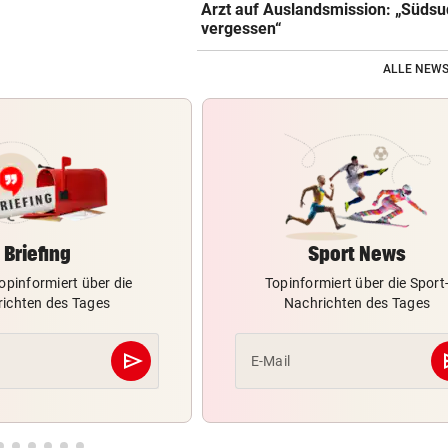
Arzt auf Auslandsmission: „Südsu
vergessen“
ALLE NEWS
Briefing
Sport News
opinformiert über die
Topinformiert über die Sport
ichten des Tages
Nachrichten des Tages
send
s
E-Mail
Abschicken