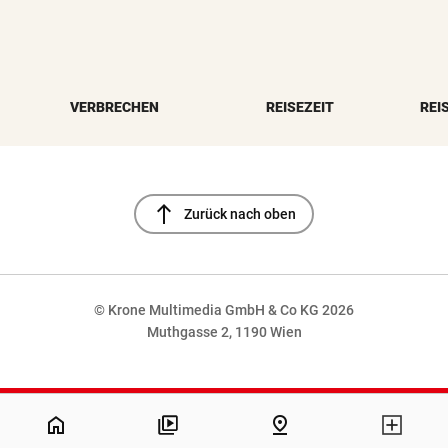
VERBRECHEN
REISEZEIT
REI
north
Zurück nach oben
© Krone Multimedia GmbH & Co KG 2026
Muthgasse 2, 1190 Wien
NaN%
home
pin_drop