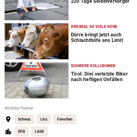
220 Tage Selbstversorger
DREIMAL SO VIELE KÜHE
Dürre bringt jetzt auch
Schlachthöfe ans Limit
SCHWERE KOLLISIONEN
Tirol: Drei verletzte Biker
nach heftigen Unfällen
Ähnliche Themen
Schwaz
Linz
Favoriten
ÖFB
LASK