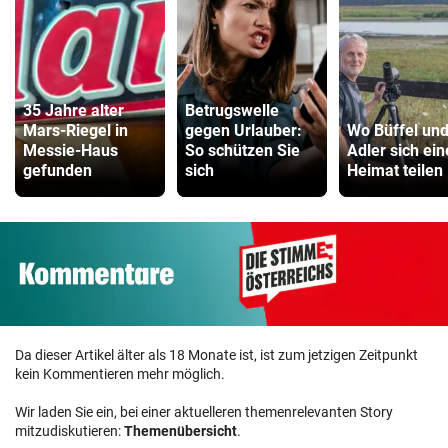
35 Jahre alter
Betrugswelle
Mars-Riegel in
gegen Urlauber:
Wo Büffel un
Messie-Haus
So schützen Sie
Adler sich ein
gefunden
sich
Heimat teilen
Da dieser Artikel älter als 18 Monate ist, ist zum jetzigen Zeitpunkt
kein Kommentieren mehr möglich.
Wir laden Sie ein, bei einer aktuelleren themenrelevanten Story
mitzudiskutieren:
Themenübersicht
.