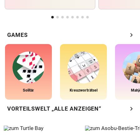
chevron_right
GAMES
Solitär
Kreuzworträtsel
Mahj
chevron_right
VORTEILSWELT „ALLE ANZEIGEN“