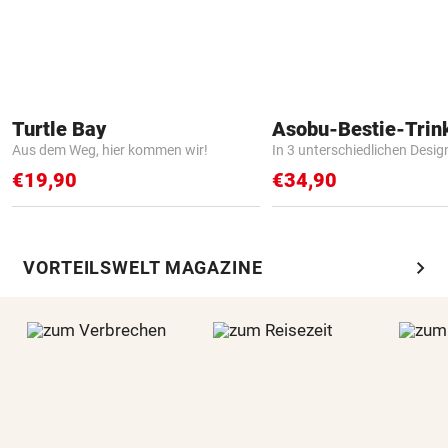
Turtle Bay
Asobu-Bestie-Trin
Aus dem Weg, hier kommen wir!
In 3 unterschiedlichen Desig
€19,90
€34,90
chevron_right
VORTEILSWELT MAGAZINE