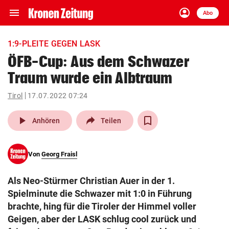
menu
account_circle
Navigation
Anmelden
Abo
close
Schließen
ein-/ausklappen
1:9-PLEITE GEGEN LASK
Abonnieren
ÖFB-Cup: Aus dem Schwazer
Traum wurde ein Albtraum
account_circle
arrow_right
Anmelden
Tirol
17.07.2022 07:24
pin_drop
arrow_right
Bundesland auswäh
Wien
play_arrow
Anhören
Teilen
bookmark
Merkliste
Von
Georg Fraisl
Suchbegriff
search
Als Neo-Stürmer Christian Auer in der 1.
eingeben
Spielminute die Schwazer mit 1:0 in Führung
brachte, hing für die Tiroler der Himmel voller
Geigen, aber der LASK schlug cool zurück und