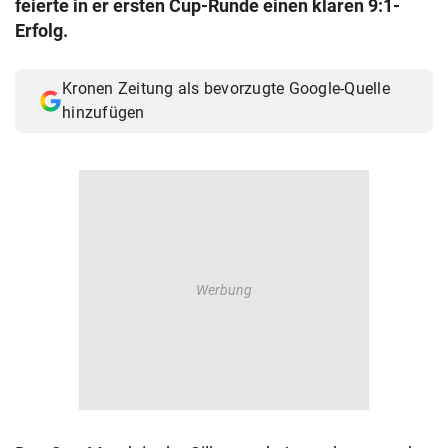
feierte in er ersten Cup-Runde einen klaren 9:1-
© Krone Multimedia GmbH & Co KG 2026
Erfolg.
Muthgasse 2, 1190 Wien
Kronen Zeitung als bevorzugte Google-Quelle
hinzufügen