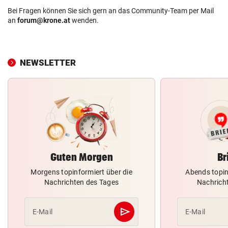
Bei Fragen können Sie sich gern an das Community-Team per Mail
an
forum@krone.at
wenden.
NEWSLETTER
Guten Morgen
Br
Morgens topinformiert über die
Abends topin
Nachrichten des Tages
Nachrich
send
E-Mail
E-Mail
Abschicken