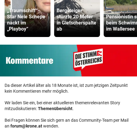
„Traumschiff“-
Bergsteiger
Star Nele Schepe
stürzte 20 Meter
Pensionistin s
nackt im
in Gletscherspalte
beim Schwi
„Playboy“
ab
im Wallersee
Da dieser Artikel älter als 18 Monate ist, ist zum jetzigen Zeitpunkt
kein Kommentieren mehr möglich.
Wir laden Sie ein, bei einer aktuelleren themenrelevanten Story
mitzudiskutieren:
Themenübersicht
.
Bei Fragen können Sie sich gern an das Community-Team per Mail
an
forum@krone.at
wenden.