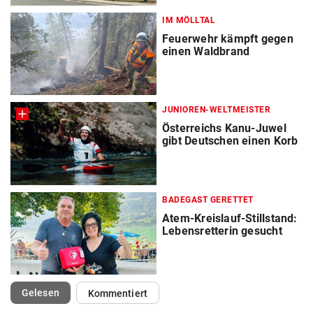
IM MÖLLTAL
Feuerwehr kämpft gegen
einen Waldbrand
JUNIOREN-WELTMEISTER
Österreichs Kanu-Juwel
gibt Deutschen einen Korb
BADEGAST GERETTET
Atem-Kreislauf-Stillstand:
Lebensretterin gesucht
(ausgewählt)
Gelesen
Kommentiert