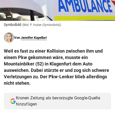
© Krone Multimedia GmbH & Co KG 2026
Muthgasse 2, 1190 Wien
Symbolbild
(Bild: P. Huber (Symbolbild))
Von
Jennifer Kapellari
Weil es fast zu einer Kollision zwischen ihm und
einem Pkw gekommen wäre, musste ein
Mountainbiker (52) in Klagenfurt dem Auto
ausweichen. Dabei stürzte er und zog sich schwere
Verletzungen zu. Der Pkw-Lenker blieb allerdings
nicht stehen.
Kronen Zeitung als bevorzugte Google-Quelle
hinzufügen