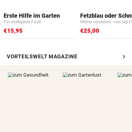
Erste Hilfe im Garten
Fetzblau oder Schn
Für intelligente Faule
Wetter verstehen - von Sigi F
€15,95
€25,00
chevron_right
VORTEILSWELT MAGAZINE