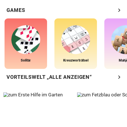
chevron_right
GAMES
Solitär
Kreuzworträtsel
Mahj
chevron_right
VORTEILSWELT „ALLE ANZEIGEN“