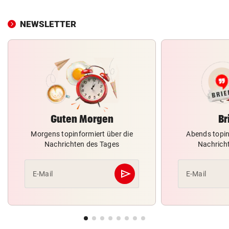
NEWSLETTER
Guten Morgen
Br
Morgens topinformiert über die
Abends topin
Nachrichten des Tages
Nachrich
send
E-Mail
E-Mail
Abschicken