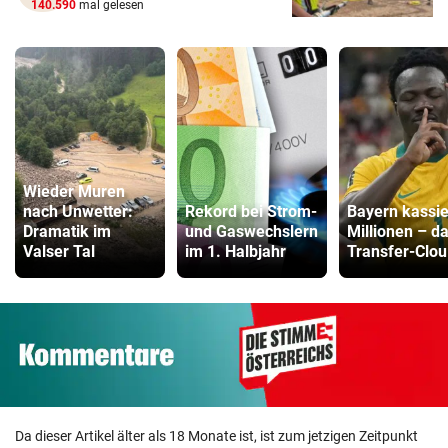
140.590
mal gelesen
Wieder Muren
nach Unwetter:
Rekord bei Strom-
Bayern kassie
Dramatik im
und Gaswechslern
Millionen – d
Valser Tal
im 1. Halbjahr
Transfer-Clou
Da dieser Artikel älter als 18 Monate ist, ist zum jetzigen Zeitpunkt