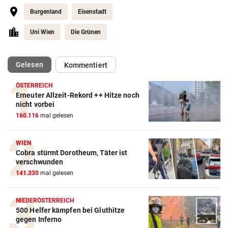
Burgenland
Eisenstadt
Uni Wien
Die Grünen
(ausgewählt)
Gelesen
Kommentiert
ÖSTERREICH
Erneuter Allzeit-Rekord ++ Hitze noch
nicht vorbei
160.116
mal gelesen
WIEN
Cobra stürmt Dorotheum, Täter ist
verschwunden
141.330
mal gelesen
NIEDERÖSTERREICH
500 Helfer kämpfen bei Gluthitze
gegen Inferno