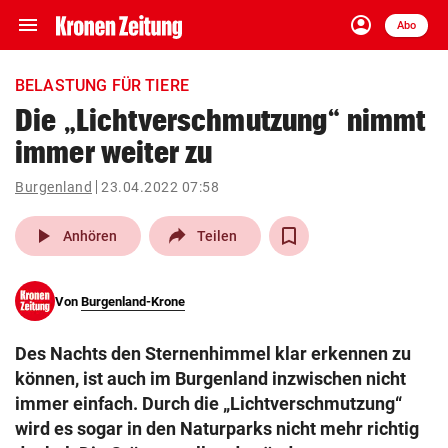
menu
account_circle
Navigation
Anmelden
Abo
close
Schließen
ein-/ausklappen
BELASTUNG FÜR TIERE
Abonnieren
Die „Lichtverschmutzung“ nimmt
immer weiter zu
account_circle
arrow_right
Anmelden
Burgenland
23.04.2022 07:58
pin_drop
arrow_right
Bundesland auswäh
Wien
play_arrow
Anhören
Teilen
bookmark
Merkliste
Von
Burgenland-Krone
Suchbegriff
search
Des Nachts den Sternenhimmel klar erkennen zu
eingeben
können, ist auch im Burgenland inzwischen nicht
immer einfach. Durch die „Lichtverschmutzung“
wird es sogar in den Naturparks nicht mehr richtig