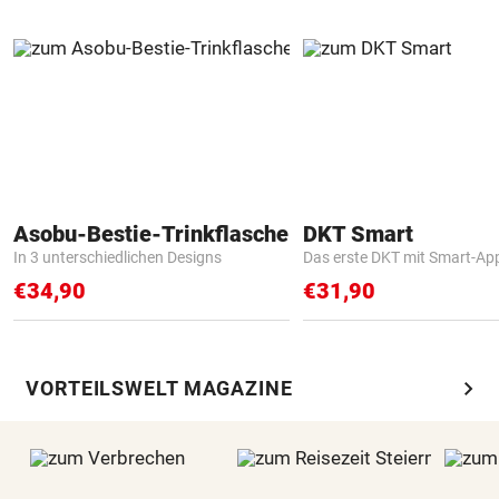
Asobu-Bestie-Trinkflasche
DKT Smart
In 3 unterschiedlichen Designs
Das erste DKT mit Smart-Ap
€34,90
€31,90
chevron_right
VORTEILSWELT MAGAZINE