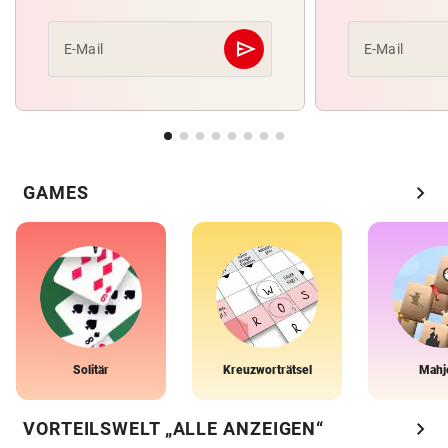
send
E-Mail
E-Mail
Abschicken
chevron_right
GAMES
Solitär
Kreuzworträtsel
Mahj
chevron_right
VORTEILSWELT „ALLE ANZEIGEN“