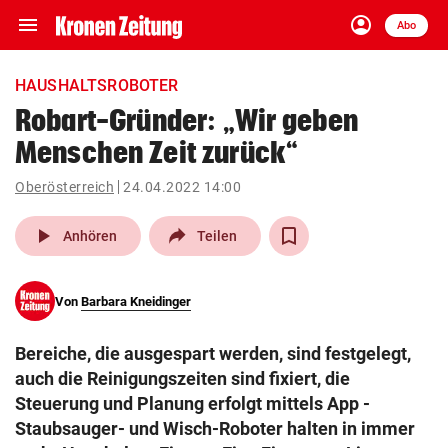
menu
account_circle
Navigation
Anmelden
Abo
close
Schließen
ein-/ausklappen
HAUSHALTSROBOTER
Abonnieren
Robart-Gründer: „Wir geben
Menschen Zeit zurück“
account_circle
arrow_right
Anmelden
Oberösterreich
24.04.2022 14:00
pin_drop
arrow_right
Bundesland auswäh
Wien
play_arrow
Anhören
Teilen
bookmark
Merkliste
Von
Barbara Kneidinger
Suchbegriff
search
Bereiche, die ausgespart werden, sind festgelegt,
eingeben
auch die Reinigungszeiten sind fixiert, die
Steuerung und Planung erfolgt mittels App -
Staubsauger- und Wisch-Roboter halten in immer