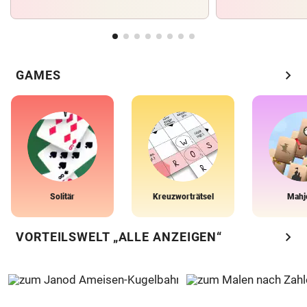
chevron_right
GAMES
Solitär
Kreuzworträtsel
Mahj
chevron_right
VORTEILSWELT „ALLE ANZEIGEN“