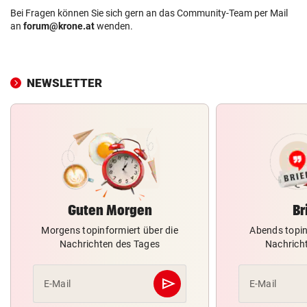
Bei Fragen können Sie sich gern an das Community-Team per Mail
an
forum@krone.at
wenden.
NEWSLETTER
Guten Morgen
Br
Morgens topinformiert über die
Abends topin
Nachrichten des Tages
Nachrich
send
E-Mail
E-Mail
Abschicken