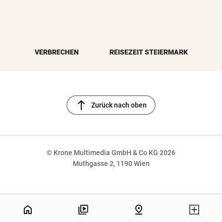
VERBRECHEN
REISEZEIT STEIERMARK
north
Zurück nach oben
© Krone Multimedia GmbH & Co KG 2026
Muthgasse 2, 1190 Wien
NaN%
home
pin_drop