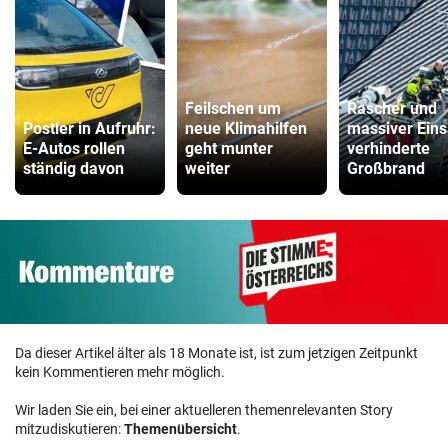
Feilschen um
Rascher und
Postler in Aufruhr:
neue Klimahilfen
massiver Eins
E-Autos rollen
geht munter
verhinderte
ständig davon
weiter
Großbrand
Da dieser Artikel älter als 18 Monate ist, ist zum jetzigen Zeitpunkt
kein Kommentieren mehr möglich.
Wir laden Sie ein, bei einer aktuelleren themenrelevanten Story
mitzudiskutieren:
Themenübersicht
.