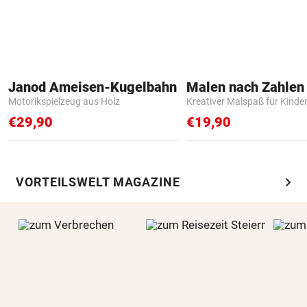
Janod Ameisen-Kugelbahn
Motorikspielzeug aus Holz
Kreativer Malspaß für Kinde
€29,90
€19,90
chevron_right
VORTEILSWELT MAGAZINE