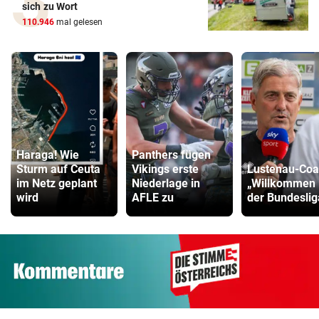
sich zu Wort
110.946
mal gelesen
Haraga! Wie
Panthers fügen
Sturm auf Ceuta
Vikings erste
Lustenau-Coa
im Netz geplant
Niederlage in
„Willkommen 
wird
AFLE zu
der Bundeslig