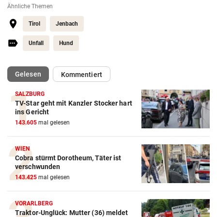
Ähnliche Themen
Tirol
Jenbach
Unfall
Hund
(ausgewählt)
Gelesen
Kommentiert
SALZBURG
TV-Star geht mit Kanzler Stocker hart
ins Gericht
143.605
mal gelesen
WIEN
Cobra stürmt Dorotheum, Täter ist
verschwunden
143.425
mal gelesen
VORARLBERG
Traktor-Unglück: Mutter (36) meldet