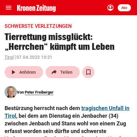
menu
account_circle
Navigation
Anmelden
Abo
close
Schließen
ein-/ausklappen
SCHWERSTE VERLETZUNGEN
Abonnieren
Tierrettung missglückt:
„Herrchen“ kämpft um Leben
account_circle
arrow_right
Anmelden
Tirol
07.04.2022 10:21
pin_drop
arrow_right
Bundesland auswäh
Wien
play_arrow
Anhören
Teilen
bookmark
Merkliste
Von
Peter Freiberger
Suchbegriff
search
Bestürzung herrscht nach dem
tragischen Unfall in
eingeben
Tirol
, bei dem am Dienstag ein Jenbacher (34)
zwischen Jenbach und Stans wohl von einem Zug
erfasst worden sein dürfte und schwerste