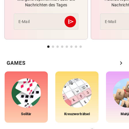
Nachrichten des Tages
Nachrich
send
E-Mail
E-Mail
Abschicken
chevron_right
GAMES
Solitär
Kreuzworträtsel
Mahj