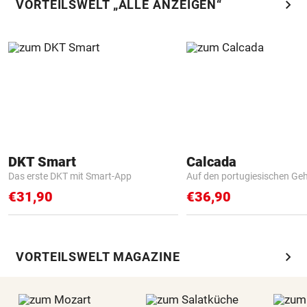
chevron_right
VORTEILSWELT „ALLE ANZEIGEN“
DKT Smart
Calcada
Das erste DKT mit Smart-App
Auf den portugiesischen G
€31,90
€36,90
chevron_right
VORTEILSWELT MAGAZINE