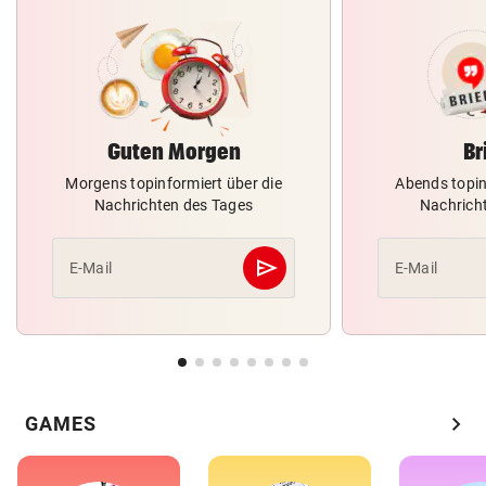
Guten Morgen
Br
Morgens topinformiert über die
Abends topin
Nachrichten des Tages
Nachrich
send
E-Mail
E-Mail
Abschicken
chevron_right
GAMES