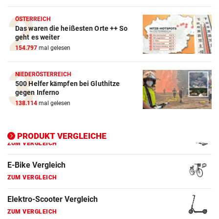
Crosstrainer Vergleich
ÖSTERREICH
Das waren die heißesten Orte ++ So
ZUM VERGLEICH
geht es weiter
154.797
mal gelesen
E-Bike Vergleich
ZUM VERGLEICH
NIEDERÖSTERREICH
500 Helfer kämpfen bei Gluthitze
Elektro-Scooter Vergleich
gegen Inferno
ZUM VERGLEICH
138.114
mal gelesen
Ergometer Vergleich
ZUM VERGLEICH
PRODUKT VERGLEICHE
Fahrrad Test
ZUM VERGLEICH
Fahrradanhänger Vergleich
ZUM VERGLEICH