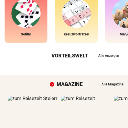
Solitär
Kreuzworträtsel
Mahj
VORTEILSWELT
Alle Anzeigen
MAGAZINE
Alle Magazine