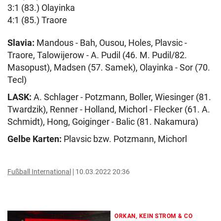
3:1 (83.) Olayinka
4:1 (85.) Traore
Slavia:
Mandous - Bah, Ousou, Holes, Plavsic -
Traore, Talowijerow - A. Pudil (46. M. Pudil/82.
Masopust), Madsen (57. Samek), Olayinka - Sor (70.
Tecl)
LASK:
A. Schlager - Potzmann, Boller, Wiesinger (81.
Twardzik), Renner - Holland, Michorl - Flecker (61. A.
Schmidt), Hong, Goiginger - Balic (81. Nakamura)
Gelbe Karten:
Plavsic bzw. Potzmann, Michorl
Fußball International
10.03.2022 20:36
ORKAN, KEIN STROM & CO