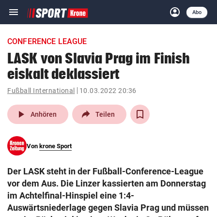
menu
account_circle
Navigation
Anmelden
Abo
close
Schließen
ein-/ausklappen
CONFERENCE LEAGUE
Abonnieren
LASK von Slavia Prag im Finish
eiskalt deklassiert
account_circle
arrow_right
Anmelden
Fußball International
10.03.2022 20:36
pin_drop
arrow_right
Bundesland auswäh
Wien
play_arrow
Anhören
Teilen
bookmark
Merkliste
Von
krone Sport
Suchbegriff
search
Der LASK steht in der Fußball-Conference-League
eingeben
vor dem Aus. Die Linzer kassierten am Donnerstag
im Achtelfinal-Hinspiel eine 1:4-
Auswärtsniederlage gegen Slavia Prag und müssen