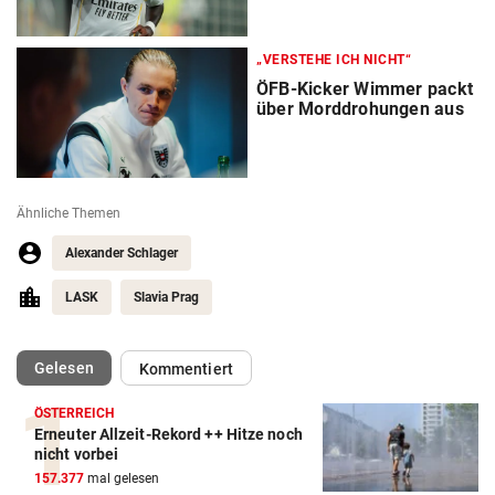
„VERSTEHE ICH NICHT“
ÖFB-Kicker Wimmer packt
über Morddrohungen aus
Ähnliche Themen
Alexander Schlager
LASK
Slavia Prag
(ausgewählt)
Gelesen
Kommentiert
ÖSTERREICH
Erneuter Allzeit-Rekord ++ Hitze noch
Action-Cam Vergleich
nicht vorbei
157.377
mal gelesen
ZUM VERGLEICH