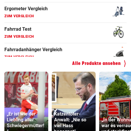
Faszienrolle Vergleich
ZUM VERGLEICH
Hoverboard Vergleich
ZUM VERGLEICH
Kinderfahrrad Vergleich
ZUM VERGLEICH
Alle Produkte ansehen
„Er ist wie der
Katzentöter-
Liebling aller
Anwalt: „Nie so
„In der Wohn
Schwiegermütter!
viel Hass
war es verrau