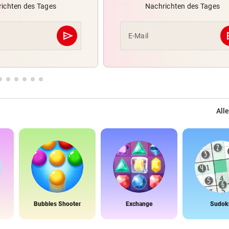
ichten des Tages
Nachrichten des Tages
send
s
E-Mail
Abschicken
Alle
Bubbles Shooter
Exchange
Sudok