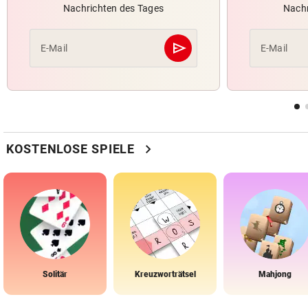
Nachrichten des Tages
Nachr
send
E-Mail
E-Mail
Abschicken
chevron_right
KOSTENLOSE SPIELE
Solitär
Kreuzworträtsel
Mahjong