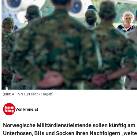
© Krone Multimedia GmbH & Co KG 2026
Muthgasse 2, 1190 Wien
(Bild: AFP/NTB/Fredrik Hagen)
Von
krone.at
Norwegische Militärdienstleistende sollen künftig am 
Unterhosen, BHs und Socken ihren Nachfolgern „weiter