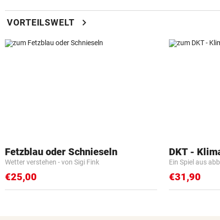
chevron_right
VORTEILSWELT
Fetzblau oder Schnieseln
DKT - Klim
Wetter verstehen - von Sigi Fink
Ein Spiel aus ab
€25,00
€31,90