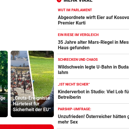
MEHR VIRAL
Mädelsabend
WUT IM PARLAMENT
WIEDER VERSCHÄRFUNGEN
vor 
Abgeordnete wirft Eier auf Kosov
Minister plant noch strenger
Premier Kurti
Regeln für E-Scooter
EIN RIESE IM VERGLEICH
„FACEBOOK-MORD“
vor 
35 Jahre alter Mars-Riegel in Mes
Haus gefunden
Frau in Wohnung erschossen
Waren es zwei Täter?
SCHRECKEN UND CHAOS
Wildschwein legte U-Bahn in Buda
lahm
„IST NICHT SICHER“
Kinderverbot in Studio: Viel Lob fü
Panthers fügen
Frau in Wo
Betreiberin
nge
„Ceuta-Ereignisse
Vikings erste
erschossen
Härtetest für
Niederlage in
Waren es z
Sicherheit der EU“
AFLE zu
Täter?
PARSHIP-UMFRAGE:
Unzufrieden! Österreicher hätten 
mehr Sex