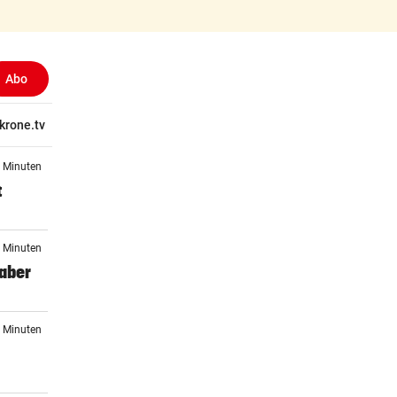
Abo
tschaft
krone.tv
Wissen
Gericht
Kolumnen
Freizeit
Reise
Ti
9 Minuten
t
9 Minuten
 aber
1 Minuten