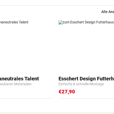
Alle An
aneutrales Talent
Esschert Design Futter
baubaren Materialien
Einfache & schnelle Montage
€27,90