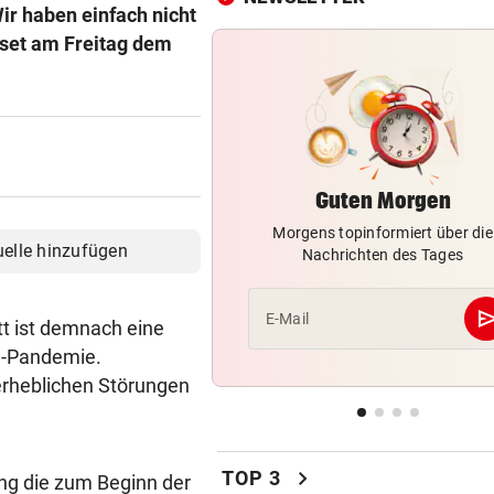
ir haben einfach nicht
SOMMERGEWINNSPIEL 2026
set am Freitag dem
3 x 1 Traumurlaub mit Lidl R
gewinnen!
FEUER IN NORDITALIEN
vor ein
Waldbrände eskalieren! Aut
A4 teils gesperrt
Guten Morgen
Morgens topinformiert über die
KEINE SPUR ...
vor 
uelle hinzufügen
Nachrichten des Tages
Fake-Hochzeit! Ronaldo hat 
getäuscht
se
E-Mail
tt ist demnach eine
KINDHEITSERINNERUNGEN
vor 
9-Pandemie.
Juhu! Die Diddl-Maus ist end
erheblichen Störungen
wieder zurück
VATER VERSTORBEN
vor 
Lionel Messi reist mit Privatj
chevron_right
TOP 3
ung die zum Beginn der
Trauerfeier