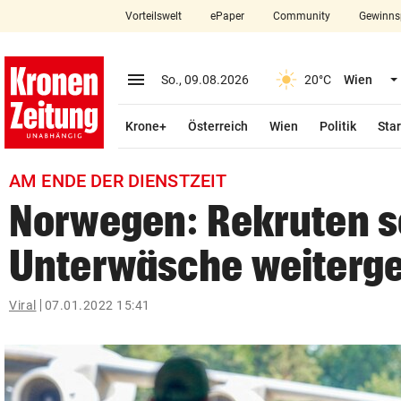
Vorteilswelt
ePaper
Community
Gewinns
close
Schließen
menu
Menü aufklappen
So., 09.08.2026
20°C
Wien
Abonnieren
Krone+
Österreich
Wien
Politik
Star
account_circle
arrow_right
Anmelden
AM ENDE DER DIENSTZEIT
pin_drop
arrow_right
Bundesland auswäh
Wien
Norwegen: Rekruten s
bookmark
Merkliste
Unterwäsche weiterg
Suchbegriff
Viral
07.01.2022 15:41
search
eingeben