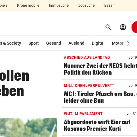
piele
Krone mobile
Immosuche
Jobsuche
Bazar
search
account_circle
Menü aufklappen
Suchen
s & Society
Sport
Gesund
Ausland
Digital
Motor
Wir
ABSCHIED AUS LANDTAG
vor 
len
Nummer Zwei der NEOS kehr
ollen
Politik den Rücken
eben
MILLIONEN „VERPULVERT“
vor 
MCI: Tiroler Pfusch am Bau,
leider ohne Bau
WUT IM PARLAMENT
vor 3
Abgeordnete wirft Eier auf
Kosovos Premier Kurti