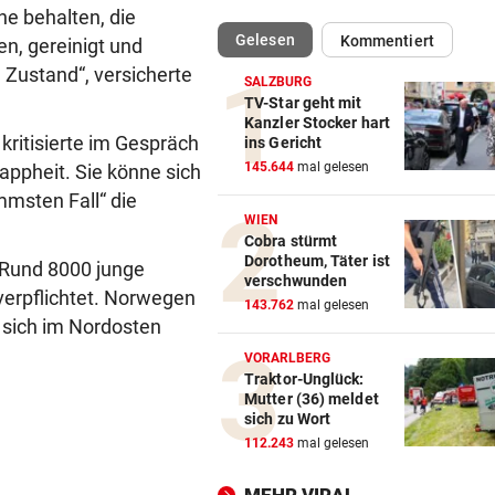
e behalten, die
(ausgewählt)
Gelesen
Kommentiert
en, gereinigt und
WIRBEL UM PRÄSIDENTEN
vor 
Statement! FIFA wittert Ka
 Zustand“, versicherte
SALZBURG
gegen Infantino
TV-Star geht mit
Kanzler Stocker hart
 kritisierte im Gespräch
ins Gericht
„LUCKY PUNCH CLUB“
vor 
145.644
mal gelesen
ppheit. Sie könne sich
Die große Kunst, richtig witz
sein
mmsten Fall“ die
WIEN
Cobra stürmt
DAS SAGT PARTEICHEF
vor 
Dorotheum, Täter ist
 Rund 8000 junge
Trotz Babler-Streit: „SPÖ wir
verschwunden
 verpflichtet. Norwegen
OÖ zulegen“
143.762
mal gelesen
 sich im Nordosten
GEFAHR DURCH HITZE
vor 
VORARLBERG
„Diese Menschen dürfen wir 
Traktor-Unglück:
Mutter (36) meldet
vergessen“
sich zu Wort
112.243
mal gelesen
„HOT GIRL SUMMER“
vor 
Diese Filme sind perfekt für 