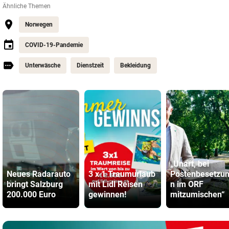
Ähnliche Themen
Norwegen
COVID-19-Pandemie
Unterwäsche
Dienstzeit
Bekleidung
„Unart, bei
Neues Radarauto
3 x 1 Traumurlaub
Postenbesetzu
bringt Salzburg
mit Lidl Reisen
n im ORF
200.000 Euro
gewinnen!
mitzumischen“