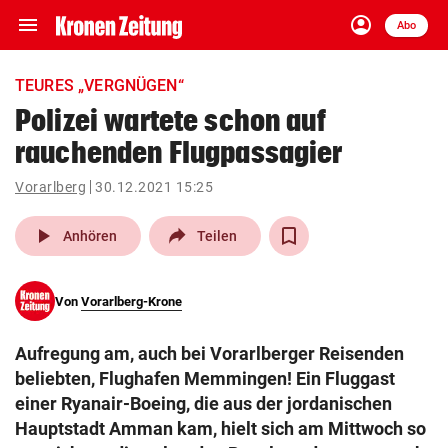
menu
account_circle
Navigation
Anmelden
Abo
close
Schließen
ein-/ausklappen
TEURES „VERGNÜGEN“
Abonnieren
Polizei wartete schon auf
rauchenden Flugpassagier
account_circle
arrow_right
Anmelden
Vorarlberg
30.12.2021 15:25
pin_drop
arrow_right
Bundesland auswäh
Wien
play_arrow
Anhören
Teilen
bookmark
Merkliste
Von
Vorarlberg-Krone
Suchbegriff
search
Aufregung am, auch bei Vorarlberger Reisenden
eingeben
beliebten, Flughafen Memmingen! Ein Fluggast
einer Ryanair-Boeing, die aus der jordanischen
Hauptstadt Amman kam, hielt sich am Mittwoch so