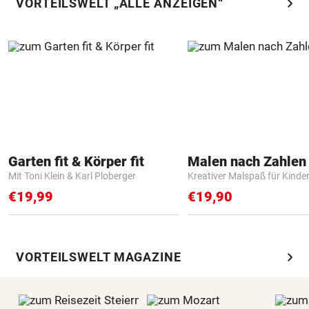
chevron_right
VORTEILSWELT „ALLE ANZEIGEN“
Garten fit & Körper fit
Mit Toni Klein & Karl Ploberger
Kreativer Malspaß für Kinde
€19,99
€19,90
chevron_right
VORTEILSWELT MAGAZINE