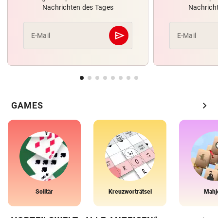
Nachrichten des Tages
Nachrich
send
E-Mail
E-Mail
Abschicken
chevron_right
GAMES
Solitär
Kreuzworträtsel
Mahj