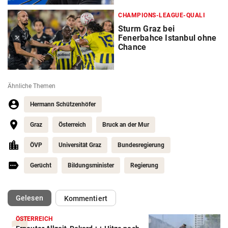
CHAMPIONS-LEAGUE-QUALI
Sturm Graz bei
Fenerbahce Istanbul ohne
Chance
Ähnliche Themen
Hermann Schützenhöfer
Graz
Österreich
Bruck an der Mur
ÖVP
Universität Graz
Bundesregierung
Gerücht
Bildungsminister
Regierung
(ausgewählt)
Gelesen
Kommentiert
ÖSTERREICH