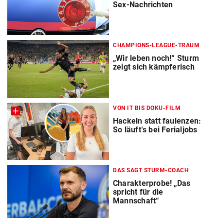
Sex-Nachrichten
CHAMPIONS-LEAGUE-TRAUM
„Wir leben noch!“ Sturm
zeigt sich kämpferisch
VON IT BIS DOKU-FILM
Hackeln statt faulenzen:
So läuft‘s bei Ferialjobs
DAS SAGT STURM-COACH
Charakterprobe! „Das
spricht für die
Mannschaft“