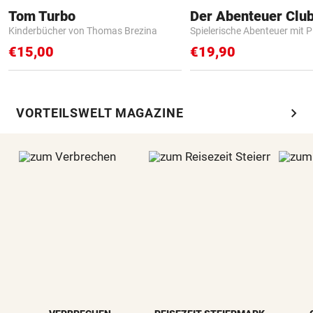
Tom Turbo
Der Abenteuer Clu
Kinderbücher von Thomas Brezina
Spielerische Abenteuer mit P
€15,00
€19,90
chevron_right
VORTEILSWELT MAGAZINE