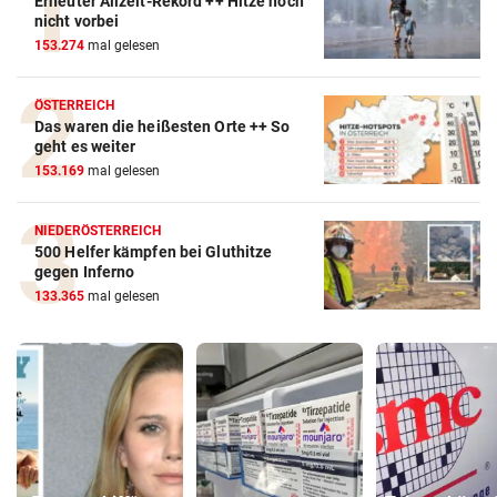
Erneuter Allzeit-Rekord ++ Hitze noch
nicht vorbei
153.274
mal gelesen
ÖSTERREICH
Das waren die heißesten Orte ++ So
geht es weiter
153.169
mal gelesen
NIEDERÖSTERREICH
500 Helfer kämpfen bei Gluthitze
gegen Inferno
133.365
mal gelesen