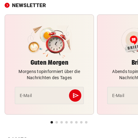
NEWSLETTER
Guten Morgen
Br
Morgens topinformiert über die
Abends topin
Nachrichten des Tages
Nachrich
send
E-Mail
E-Mail
Abschicken