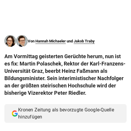
© Krone Multimedia GmbH & Co KG 2026
Muthgasse 2, 1190 Wien
Von
Hannah Michaeler
und
Jakob Traby
Am Vormittag geisterten Gerüchte herum, nun ist
es fix: Martin Polaschek, Rektor der Karl-Franzens-
Universität Graz, beerbt Heinz Faßmann als
Bildungsminister. Sein interimistischer Nachfolger
an der größten steirischen Hochschule wird der
bisherige Vizerektor Peter Riedler.
Kronen Zeitung als bevorzugte Google-Quelle
hinzufügen