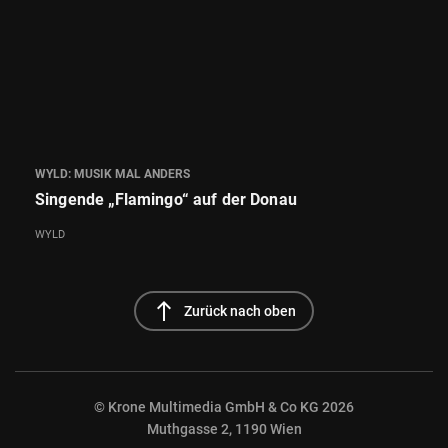
WYLD: MUSIK MAL ANDERS
Singende „Flamingo“ auf der Donau
WYLD
north
Zurück nach oben
© Krone Multimedia GmbH & Co KG 2026
Muthgasse 2, 1190 Wien