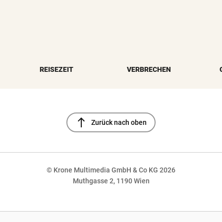
REISEZEIT
VERBRECHEN
north
Zurück nach oben
© Krone Multimedia GmbH & Co KG 2026
Muthgasse 2, 1190 Wien
NaN%