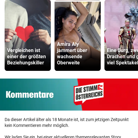
Amira Aly
Vergleichen ist
jammert über
Eine Burg, zw
einer der größten
wachsende
Drachen und 
Beziehungskiller
Oberweite
viel Spektake
Da dieser Artikel älter als 18 Monate ist, ist zum jetzigen Zeitpunkt
kein Kommentieren mehr möglich.
Wir laden Sie ein, bei einer aktuelleren themenrelevanten Story