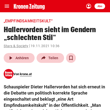
menu
account_circle
Navigation
Anmelden
Abo
close
Schließen
ein-/ausklappen
„EMPFINDSAMKEITSKULT“
Abonnieren
Hallervorden sieht im Gendern
„schlechten Stil“
account_circle
arrow_right
Anmelden
Stars & Society
19.11.2021 10:36
pin_drop
arrow_right
Bundesland auswäh
Wien
play_arrow
Anhören
Teilen
bookmark
Merkliste
Von
krone.at
Suchbegriff
search
Schauspieler Dieter Hallervorden hat sich erneut in
eingeben
die Debatte um politisch korrekte Sprache
eingeschaltet und beklagt „eine Art
Empfindsamkeitskult“ in der Öffentlichkeit. „Man