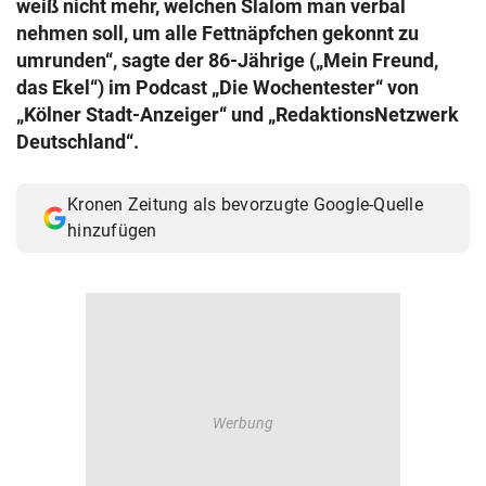
weiß nicht mehr, welchen Slalom man verbal
© Krone Multimedia GmbH & Co KG 2026
nehmen soll, um alle Fettnäpfchen gekonnt zu
Muthgasse 2, 1190 Wien
umrunden“, sagte der 86-Jährige („Mein Freund,
das Ekel“) im Podcast „Die Wochentester“ von
„Kölner Stadt-Anzeiger“ und „RedaktionsNetzwerk
Deutschland“.
Kronen Zeitung als bevorzugte Google-Quelle
hinzufügen