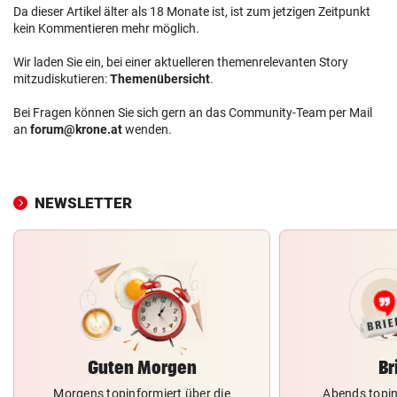
Da dieser Artikel älter als 18 Monate ist, ist zum jetzigen Zeitpunkt
kein Kommentieren mehr möglich.
Wir laden Sie ein, bei einer aktuelleren themenrelevanten Story
mitzudiskutieren:
Themenübersicht
.
Bei Fragen können Sie sich gern an das Community-Team per Mail
an
forum@krone.at
wenden.
NEWSLETTER
Guten Morgen
Br
Morgens topinformiert über die
Abends topin