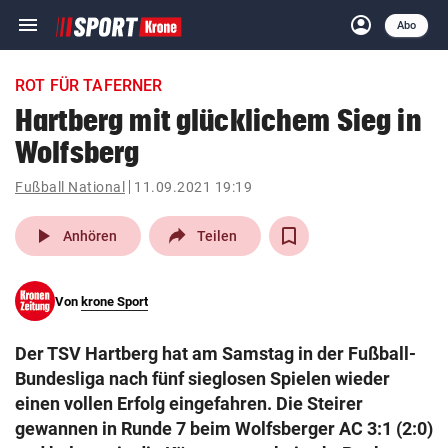
menu
account_circle
Navigation
Anmelden
Abo
close
Schließen
ein-/ausklappen
ROT FÜR TAFERNER
Abonnieren
Hartberg mit glücklichem Sieg in
Wolfsberg
account_circle
arrow_right
Anmelden
Fußball National
11.09.2021 19:19
pin_drop
arrow_right
Bundesland auswäh
Wien
play_arrow
Anhören
Teilen
bookmark
Merkliste
Von
krone Sport
Suchbegriff
search
Der TSV Hartberg hat am Samstag in der Fußball-
eingeben
Bundesliga nach fünf sieglosen Spielen wieder
einen vollen Erfolg eingefahren. Die Steirer
gewannen in Runde 7 beim Wolfsberger AC 3:1 (2:0)