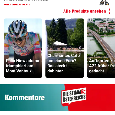
Alle Produkte ansehen
Charmantes Café
Polin Niewiadoma
um einen Euro?
Auffahrten zu
triumphiert am
Das steckt
A22 früher fre
Mont Ventoux
dahinter
gedacht