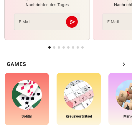
Nachrichten des Tages
Nachrich
send
E-Mail
E-Mail
Abschicken
chevron_right
GAMES
Solitär
Kreuzworträtsel
Mahj