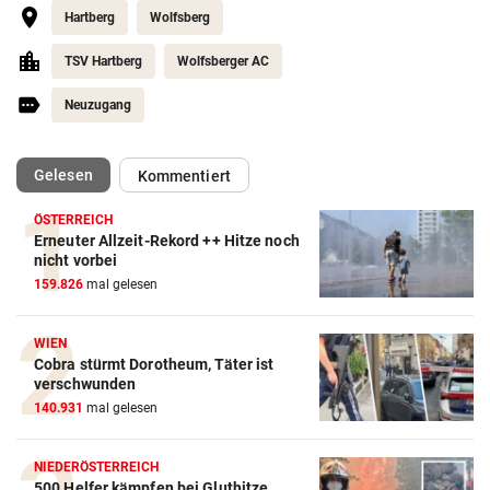
Hartberg
Wolfsberg
TSV Hartberg
Wolfsberger AC
Neuzugang
(ausgewählt)
Gelesen
Kommentiert
ÖSTERREICH
Erneuter Allzeit-Rekord ++ Hitze noch
Action-Cam Vergleich
nicht vorbei
159.826
mal gelesen
ZUM VERGLEICH
Crosstrainer Vergleich
WIEN
Cobra stürmt Dorotheum, Täter ist
ZUM VERGLEICH
verschwunden
140.931
mal gelesen
E-Bike Vergleich
ZUM VERGLEICH
NIEDERÖSTERREICH
500 Helfer kämpfen bei Gluthitze