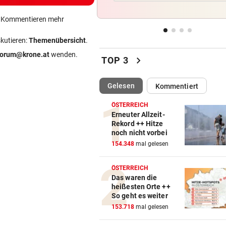
Sturz von Lamparter: Jetzt is
Diagnose da!
ein Kommentieren mehr
skutieren:
Themenübersicht
.
IN BACHBETT GEFANGEN
vor 
Notruf abgebrochen: Suche 
forum@krone.at
wenden.
chevron_right
TOP 3
verletztem Wanderer
(ausgewählt)
Gelesen
Kommentiert
ABREISE AUS SAALFELDEN
vor 
RB-Star verabschiedet sich:
ÖSTERREICH
Rekorddeal steht bevor
Erneuter Allzeit-
Rekord ++ Hitze
noch nicht vorbei
EIN STÜRMER FEHLT
vor 
154.348
mal gelesen
Was die Austria heute in
Rumänien erwartet
ÖSTERREICH
Das waren die
heißesten Orte ++
So geht es weiter
153.718
mal gelesen