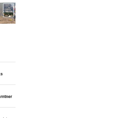
ks
ärntner