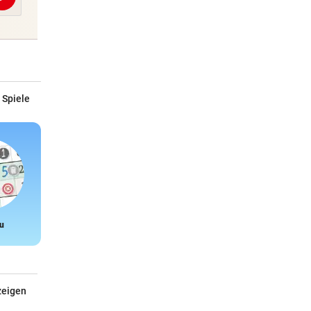
Abschicken
 Spiele
u
Snake
zeigen