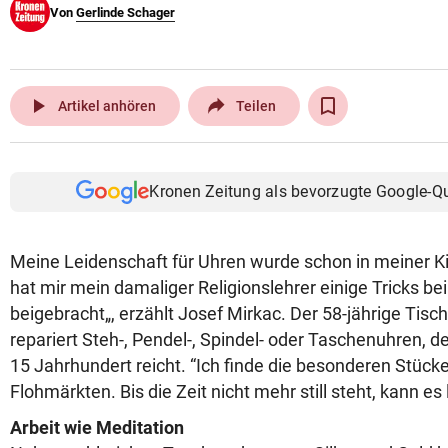
Von
Gerlinde Schager
© Krone Multimedia GmbH & Co KG 2026
Muthgasse 2, 1190 Wien
play_arrow
Artikel anhören
Teilen
Kronen Zeitung als bevorzugte Google-Q
Meine Leidenschaft für Uhren wurde schon in meiner K
hat mir mein damaliger Religionslehrer einige Tricks b
beigebracht„, erzählt Josef Mirkac. Der 58-jährige Tis
repariert Steh-, Pendel-, Spindel- oder Taschenuhren, d
15 Jahrhundert reicht. “Ich finde die besonderen Stück
Flohmärkten. Bis die Zeit nicht mehr still steht, kann es
Arbeit wie Meditation