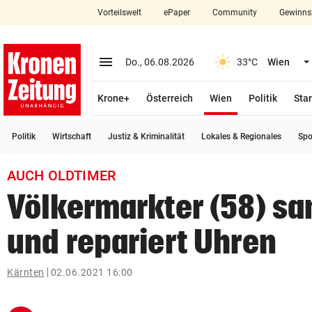
Vorteilswelt
ePaper
Community
Gewinns
close
Schließen
menu
Menü aufklappen
Do., 06.08.2026
33°C
Wien
Abonnieren
(ausgewählt)
Krone+
Österreich
Wien
Politik
Star
account_circle
arrow_right
Anmelden
Politik
Wirtschaft
Justiz & Kriminalität
Lokales & Regionales
Spo
pin_drop
arrow_right
Bundesland auswäh
Wien
AUCH OLDTIMER
bookmark
Merkliste
Völkermarkter (58) s
und repariert Uhren
Suchbegriff
search
eingeben
Kärnten
02.06.2021 16:00