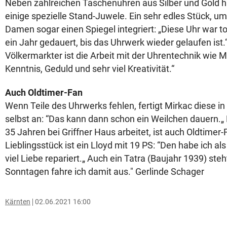
Neben zahlreichen Taschenuhren aus Silber und Gold 
einige spezielle Stand-Juwele. Ein sehr edles Stück, um
Damen sogar einen Spiegel integriert: „Diese Uhr war to
ein Jahr gedauert, bis das Uhrwerk wieder gelaufen ist.
Völkermarkter ist die Arbeit mit der Uhrentechnik wie M
Kenntnis, Geduld und sehr viel Kreativität.“
Auch Oldtimer-Fan
Wenn Teile des Uhrwerks fehlen, fertigt Mirkac diese in
selbst an: “Das kann dann schon ein Weilchen dauern.„ D
35 Jahren bei Griffner Haus arbeitet, ist auch Oldtimer-
Lieblingsstück ist ein Lloyd mit 19 PS: “Den habe ich a
viel Liebe repariert.„ Auch ein Tatra (Baujahr 1939) steh
Sonntagen fahre ich damit aus." Gerlinde Schager
Kärnten
02.06.2021 16:00