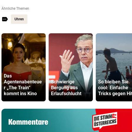
Ähnliche Themen
Uhren
Das
Agentenabenteue
Schwierige
So bleiben Sie
r „The Train“
Bergung aus
cool: Einfache
kommt ins Kino
Erlaufschlucht
Tricks gegen Hi