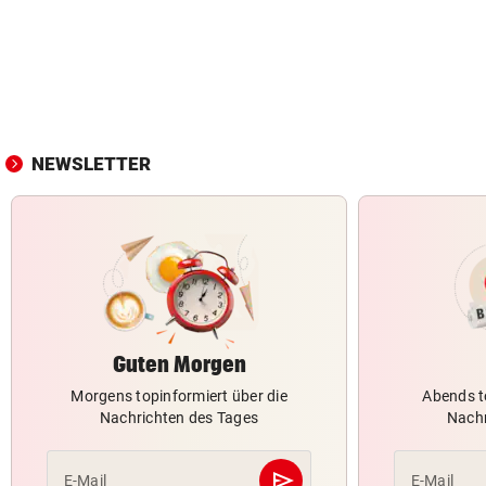
NEWSLETTER
Guten Morgen
Morgens topinformiert über die
Abends t
Nachrichten des Tages
Nachr
send
E-Mail
E-Mail