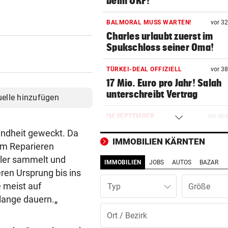
beim ORF?
BALMORAL MUSS WARTEN!
vor 3
Charles urlaubt zuerst im
Spukschloss seiner Oma!
TÜRKEI-DEAL OFFIZIELL
vor 3
17 Mio. Euro pro Jahr! Salah
unterschreibt Vertrag
uelle hinzufügen
IM SEPTEMBER
vor ein
Das Agentenabenteuer „The
indheit geweckt. Da
Train“ kommt ins Kino
IMMOBILIEN KÄRNTEN
eim Reparieren
chler sammelt und
IMMOBILIEN
JOBS
AUTOS
BAZAR
REKORDSOMMER IN Ö
vor ein
eren Ursprung bis ins
Trotz Hitze gibt’s Lebkuchen
e meist auf
Typ
Hütten ohne Wasser
 lange dauern.„
MORDALARM IN NÖ
vor ein
Kampfsportler erschlägt Onl