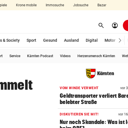
piele
Krone mobile
Immosuche
Jobsuche
Bazar
search
account_circle
Menü aufklappen
Suchen
s & Society
Sport
Gesund
Ausland
Digital
Motor
Wir
rt
Service
Kärnten Podcast
Videos
Herzensmensch Kärnten
Wet
len
Kärnten
ammelt
VOM WINDE VERWEHT
vor 
Geldtransporter verliert Bar
belebter Straße
DISKUTIEREN SIE MIT!
vor 1
Nur noch Skandale: Was ist 