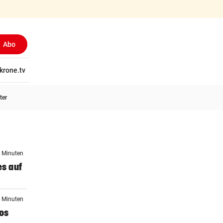
Abo
tschaft
krone.tv
Wissen
Gericht
Kolumnen
Freizeit
Reise
Ti
ter
3 Minuten
es auf
6 Minuten
los