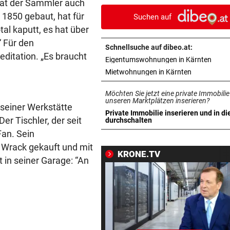
hat der Sammler auch
Flirt im Streit
 1850 gebaut, hat für
Suchen auf
tal kaputt, es hat über
INFANTINO-VERSPRECHEN?
vor ein
Wirbel um WM-Finale 2030: J
“ Für den
Schnellsuche auf dibeo.at:
reagiert Spanien
editation. „Es braucht
in ne
Eigentumswohnungen in Kärnten
in neuem Ta
Mietwohnungen in Kärnten
FLUGHAFEN LEIPZIG
vor ein
Das ist bisher über die
Möchten Sie jetzt eine private Immobilie
Sprengstoff-Drohne bekann
unseren Marktplätzen inserieren?
 seiner Werkstätte
Private Immobilie inserieren und in di
er Tischler, der seit
in neuem Tab öffnen
durchschalten
JAHRELANG GEJAGT
vor ein
Fan. Sein
Neuseelands tödlichste Katz
ls Wrack gekauft und mit
„Nine Lives“ erlegt
KRONE.TV
t in seiner Garage: “An
EU IST ALARMIERT
vor ein
Russische Kanäle haben Ceu
Krise verstärkt
ÜBERRASCHENDER DÄMPFER
vor 