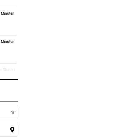
2 Minuten
8 Minuten
er Stunde
er Stunde
 ++
m²
er Stunde
ine-