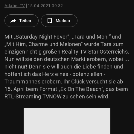
© Krone Multimedia GmbH & Co KG 2026
Adabei-TV
15.04.2021 09:32
Muthgasse 2, 1190 Wien
Teilen
Merken
Mit „Saturday Night Fever“, „Tara und Moni“ und
„Mit Hirn, Charme und Melonen“ wurde Tara zum
einzigen richtig großen Reality-TV-Star Österreichs.
Nun will sie den deutschen Markt erobern, wobei ...
nicht nur! Denn sie will auch die Liebe finden und
hoffentlich das Herz eines - potenziellen -
Traummannes erobern. Ihr Glück versucht sie ab
15. April beim Format „Ex On The Beach“, das beim
RTL-Streaming TVNOW zu sehen sein wird.