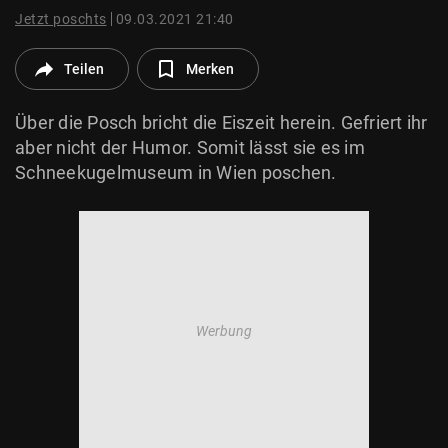
© Krone Multimedia GmbH & Co KG 2026
Jetzt poschts
09.03.2021 21:40
Muthgasse 2, 1190 Wien
Teilen
Merken
Über die Posch bricht die Eiszeit herein. Gefriert ihr
aber nicht der Humor. Somit lässt sie es im
Schneekugelmuseum in Wien poschen.