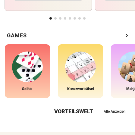
chevron_right
GAMES
Solitär
Kreuzworträtsel
Mahj
VORTEILSWELT
Alle Anzeigen