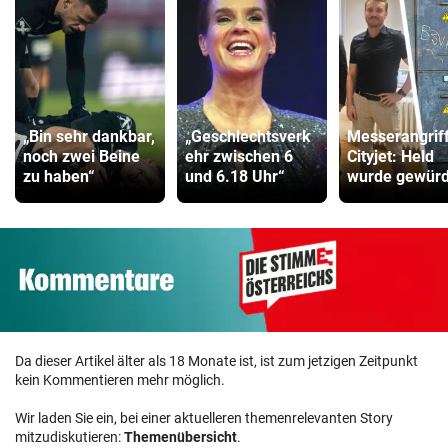
ZUM VERGLEICH
Hoverboard Vergleich
ZUM VERGLEICH
Kinderfahrrad Vergleich
„Bin sehr dankbar,
„Geschlechtsverk
Messerangrif
ZUM VERGLEICH
noch zwei Beine
ehr zwischen 6
Cityjet: Held
zu haben“
und 6.18 Uhr“
wurde gewürd
Da dieser Artikel älter als 18 Monate ist, ist zum jetzigen Zeitpunkt
kein Kommentieren mehr möglich.
Wir laden Sie ein, bei einer aktuelleren themenrelevanten Story
mitzudiskutieren:
Themenübersicht
.