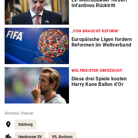
Infantinos Rücktritt
„FIFA BRAUCHT REFORM“
Europäische Ligen fordern
Reformen im Weltverband
WELTMEISTER ÜBERZEUGT:
Diese drei Spiele kosten
Harry Kane Ballon d‘Or
Ähnliche Themen
Salzburg
Hamburger SV
VfL Bochum