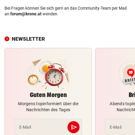
Bei Fragen können Sie sich gern an das Community-Team per Mail
an
forum@krone.at
wenden.
NEWSLETTER
Guten Morgen
Br
Morgens topinformiert über die
Abends topin
Nachrichten des Tages
Nachrich
send
E-Mail
E-Mail
Abschicken