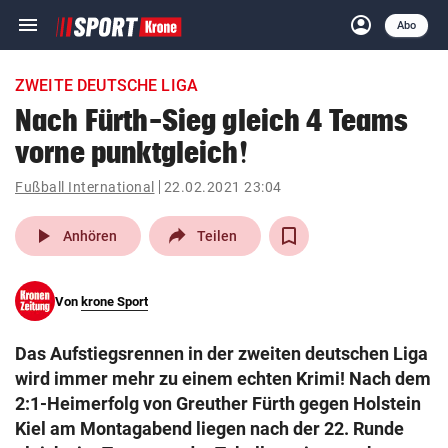
menu
account_circle
Navigation
Anmelden
Abo
close
Schließen
ein-/ausklappen
ZWEITE DEUTSCHE LIGA
Abonnieren
Nach Fürth-Sieg gleich 4 Teams
vorne punktgleich!
account_circle
arrow_right
Anmelden
Fußball International
22.02.2021 23:04
pin_drop
arrow_right
Bundesland auswäh
Wien
play_arrow
Anhören
Teilen
bookmark
Merkliste
Von
krone Sport
Suchbegriff
search
Das Aufstiegsrennen in der zweiten deutschen Liga
eingeben
wird immer mehr zu einem echten Krimi! Nach dem
2:1-Heimerfolg von Greuther Fürth gegen Holstein
Kiel am Montagabend liegen nach der 22. Runde