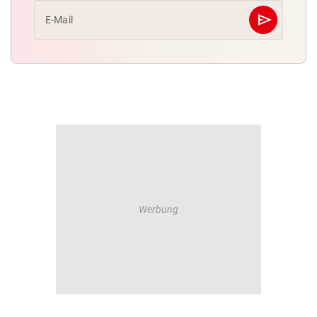
send
E-Mail
Abschicken