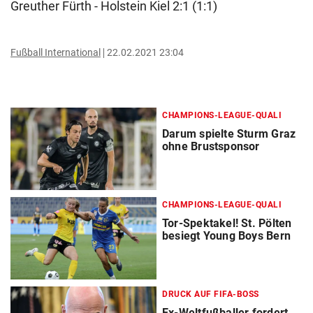
Greuther Fürth - Holstein Kiel 2:1 (1:1)
Fußball International
22.02.2021 23:04
CHAMPIONS-LEAGUE-QUALI
Darum spielte Sturm Graz
ohne Brustsponsor
CHAMPIONS-LEAGUE-QUALI
Tor-Spektakel! St. Pölten
besiegt Young Boys Bern
DRUCK AUF FIFA-BOSS
Ex-Weltfußballer fordert