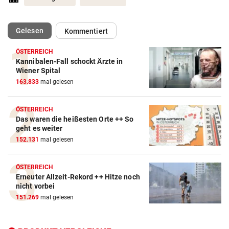
(ausgewählt)
Gelesen
Kommentiert
ÖSTERREICH
Kannibalen-Fall schockt Ärzte in
Wiener Spital
163.833
mal gelesen
ÖSTERREICH
Das waren die heißesten Orte ++ So
geht es weiter
152.131
mal gelesen
ÖSTERREICH
Erneuter Allzeit-Rekord ++ Hitze noch
nicht vorbei
Action-Cam Vergleich
151.269
mal gelesen
ZUM VERGLEICH