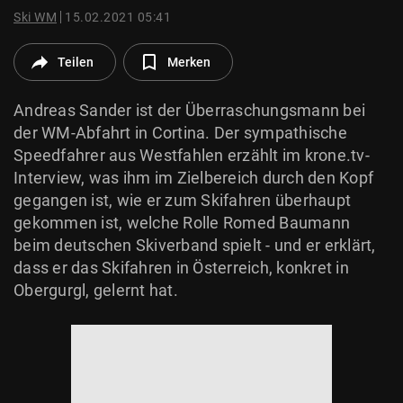
© Krone Multimedia GmbH & Co KG 2026
Ski WM
15.02.2021 05:41
Muthgasse 2, 1190 Wien
Teilen
Merken
Andreas Sander ist der Überraschungsmann bei
der WM-Abfahrt in Cortina. Der sympathische
Speedfahrer aus Westfahlen erzählt im krone.tv-
Interview, was ihm im Zielbereich durch den Kopf
gegangen ist, wie er zum Skifahren überhaupt
gekommen ist, welche Rolle Romed Baumann
beim deutschen Skiverband spielt - und er erklärt,
dass er das Skifahren in Österreich, konkret in
Obergurgl, gelernt hat.