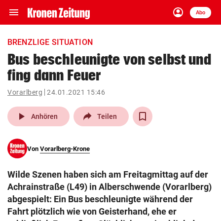
menu
account_circle
Navigation
Anmelden
Abo
close
Schließen
ein-/ausklappen
BRENZLIGE SITUATION
Abonnieren
Bus beschleunigte von selbst und
fing dann Feuer
account_circle
arrow_right
Anmelden
Vorarlberg
24.01.2021 15:46
pin_drop
arrow_right
Bundesland auswäh
Wien
play_arrow
Anhören
Teilen
bookmark
Merkliste
Von
Vorarlberg-Krone
Suchbegriff
search
Wilde Szenen haben sich am Freitagmittag auf der
eingeben
Achrainstraße (L49) in Alberschwende (Vorarlberg)
abgespielt: Ein Bus beschleunigte während der
Fahrt plötzlich wie von Geisterhand, ehe er