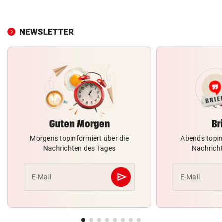
NEWSLETTER
Guten Morgen
Br
Morgens topinformiert über die
Abends topin
Nachrichten des Tages
Nachrich
send
E-Mail
E-Mail
Abschicken