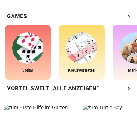
chevron_right
GAMES
Solitär
Kreuzworträtsel
Mahj
chevron_right
VORTEILSWELT „ALLE ANZEIGEN“