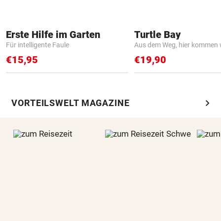
Erste Hilfe im Garten
Turtle Bay
Für intelligente Faule
Aus dem Weg, hier kommen w
€15,95
€19,90
chevron_right
VORTEILSWELT MAGAZINE