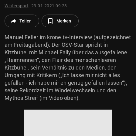
© Krone Multimedia GmbH & Co KG 2026
Wintersport
23.01.2021 09:28
Muthgasse 2, 1190 Wien
Teilen
Merken
Manuel Feller im krone.tv-Interview (aufgezeichnet
am Freitagabend): Der ÖSV-Star spricht in
Kitzbühel mit Michael Fally über das ausgefallene
„Heimrennen“, den Flair des menschenleeren
Kitzbühel, sein Verhältnis zu den Medien, den
Umgang mit Kritikern („Ich lasse mir nicht alles
gefallen - ich habe mir eh genug gefallen lassen“),
seine Rekordzeit im Windelwechseln und den
Mythos Streif (im Video oben).