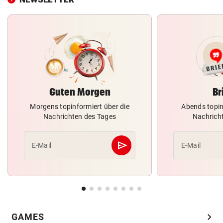
Guten Morgen
Br
Morgens topinformiert über die
Abends topin
Nachrichten des Tages
Nachrich
send
E-Mail
E-Mail
Abschicken
chevron_right
GAMES