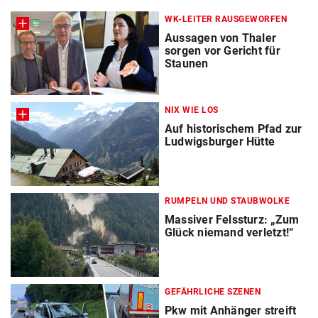
WK-LEITER RAUSGEWORFEN
Aussagen von Thaler
sorgen vor Gericht für
Staunen
NIX WIE LOS
Auf historischem Pfad zur
Ludwigsburger Hütte
RUMPELN UND STAUBWOLKE
Massiver Felssturz: „Zum
Glück niemand verletzt!“
GEFÄHRLICHE SZENEN
Pkw mit Anhänger streift