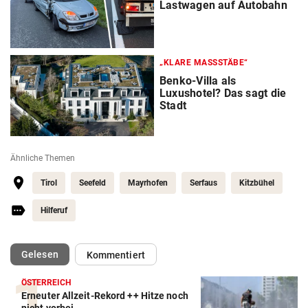
Lastwagen auf Autobahn
„KLARE MASSSTÄBE“
Benko-Villa als
Luxushotel? Das sagt die
Stadt
Ähnliche Themen
Tirol
Seefeld
Mayrhofen
Serfaus
Kitzbühel
Hilferuf
(ausgewählt)
Gelesen
Kommentiert
ÖSTERREICH
Erneuter Allzeit-Rekord ++ Hitze noch