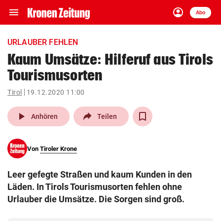
menu
account_circle
Navigation
Anmelden
Abo
close
Schließen
ein-/ausklappen
URLAUBER FEHLEN
Abonnieren
Kaum Umsätze: Hilferuf aus Tirols
Tourismusorten
account_circle
arrow_right
Anmelden
Tirol
19.12.2020 11:00
pin_drop
arrow_right
Bundesland auswäh
Wien
play_arrow
Anhören
Teilen
bookmark
Merkliste
Von
Tiroler Krone
Suchbegriff
search
Leer gefegte Straßen und kaum Kunden in den
eingeben
Läden. In Tirols Tourismusorten fehlen ohne
Urlauber die Umsätze. Die Sorgen sind groß.