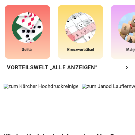
Solitär
Kreuzworträtsel
Mahj
chevron_right
VORTEILSWELT „ALLE ANZEIGEN“