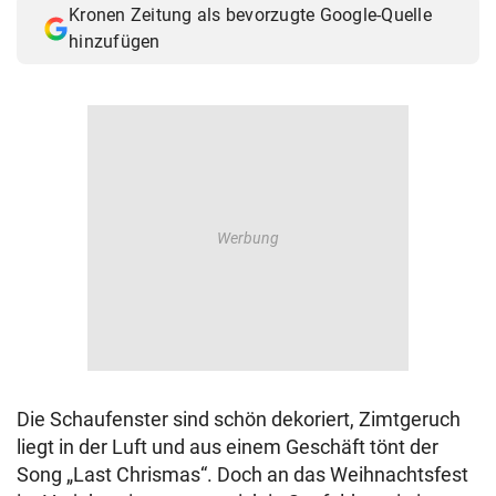
Kronen Zeitung als bevorzugte Google-Quelle
© Krone Multimedia GmbH & Co KG 2026
hinzufügen
Muthgasse 2, 1190 Wien
Die Schaufenster sind schön dekoriert, Zimtgeruch
liegt in der Luft und aus einem Geschäft tönt der
Song „Last Chrismas“. Doch an das Weihnachtsfest