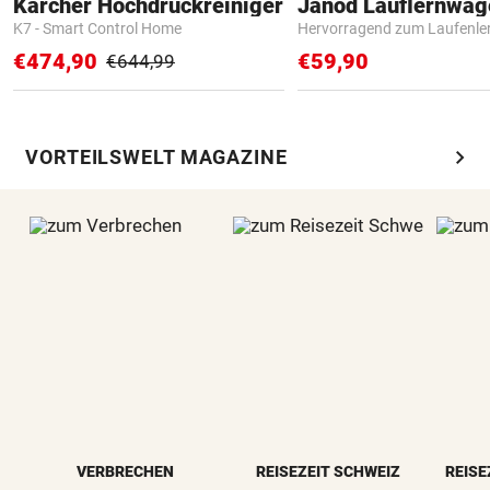
Kärcher Hochdruckreiniger
Janod Lauflernwa
K7 - Smart Control Home
Hervorragend zum Laufenle
€474,90
€59,90
€644,99
chevron_right
VORTEILSWELT MAGAZINE
VERBRECHEN
REISEZEIT SCHWEIZ
REISE