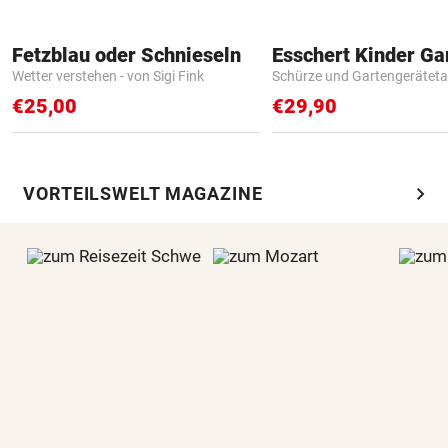
Fetzblau oder Schnieseln
Wetter verstehen - von Sigi Fink
Schürze und Gartengerätet
€25,00
€29,90
chevron_right
VORTEILSWELT MAGAZINE