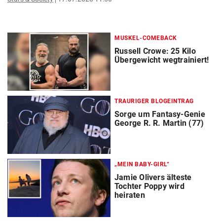
MUSKEL-COMEBACK
Russell Crowe: 25 Kilo
Übergewicht wegtrainiert!
TRAURIGER BLOGEINTRAG
Sorge um Fantasy-Genie
George R. R. Martin (77)
„MEIN BABY-GIRL“
Jamie Olivers älteste
Tochter Poppy wird
heiraten