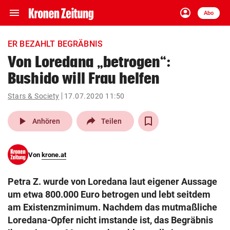
menu
account_circle
Navigation
Anmelden
Abo
close
Schließen
ein-/ausklappen
ER BEZAHLT BEGRÄBNIS
Abonnieren
Von Loredana „betrogen“:
Bushido will Frau helfen
account_circle
arrow_right
Anmelden
Stars & Society
17.07.2020 11:50
pin_drop
arrow_right
Bundesland auswäh
Wien
play_arrow
Anhören
Teilen
bookmark
Merkliste
Von
krone.at
Suchbegriff
search
Petra Z. wurde von Loredana laut eigener Aussage
eingeben
um etwa 800.000 Euro betrogen und lebt seitdem
am Existenzminimum. Nachdem das mutmaßliche
Loredana-Opfer nicht imstande ist, das Begräbnis