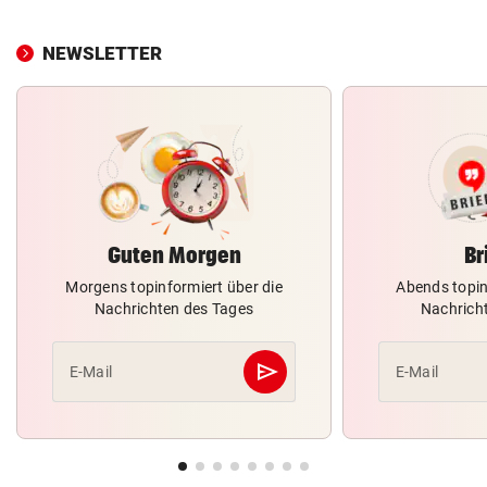
NEWSLETTER
Guten Morgen
Br
Morgens topinformiert über die
Abends topin
Nachrichten des Tages
Nachrich
send
E-Mail
E-Mail
Abschicken