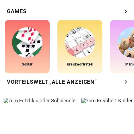
chevron_right
GAMES
Solitär
Kreuzworträtsel
Mahj
chevron_right
VORTEILSWELT „ALLE ANZEIGEN“