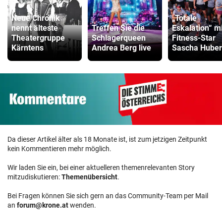
Neue Chronik
„Totale
nennt älteste
Treffen Sie die
Eskalation“ mi
Theatergruppe
Schlagerqueen
Fitness-Star
Kärntens
Andrea Berg live
Sascha Huber
Da dieser Artikel älter als 18 Monate ist, ist zum jetzigen Zeitpunkt
kein Kommentieren mehr möglich.
Wir laden Sie ein, bei einer aktuelleren themenrelevanten Story
mitzudiskutieren:
Themenübersicht
.
Bei Fragen können Sie sich gern an das Community-Team per Mail
an
forum@krone.at
wenden.