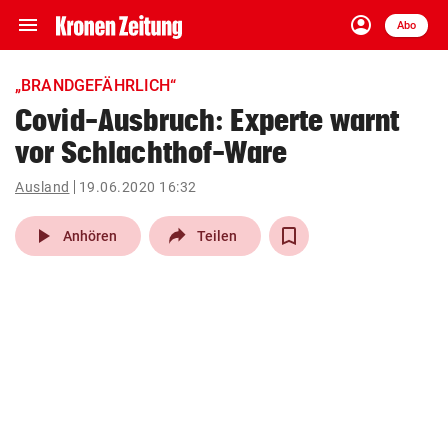
menu
account_circle
Navigation
Anmelden
Abo
close
Schließen
ein-/ausklappen
„BRANDGEFÄHRLICH“
Abonnieren
Covid-Ausbruch: Experte warnt
vor Schlachthof-Ware
account_circle
arrow_right
Anmelden
Ausland
19.06.2020 16:32
pin_drop
arrow_right
Bundesland auswäh
Wien
play_arrow
Anhören
Teilen
bookmark
Merkliste
Suchbegriff
search
eingeben