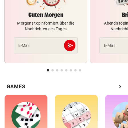
Guten Morgen
Br
Morgens topinformiert über die
Abends topin
Nachrichten des Tages
Nachrich
send
E-Mail
E-Mail
Abschicken
chevron_right
GAMES