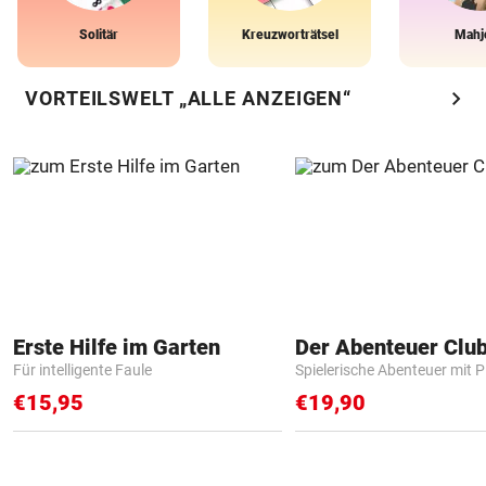
Solitär
Kreuzworträtsel
Mahj
chevron_right
VORTEILSWELT „ALLE ANZEIGEN“
Erste Hilfe im Garten
Der Abenteuer Clu
Für intelligente Faule
Spielerische Abenteuer mit P
€15,95
€19,90