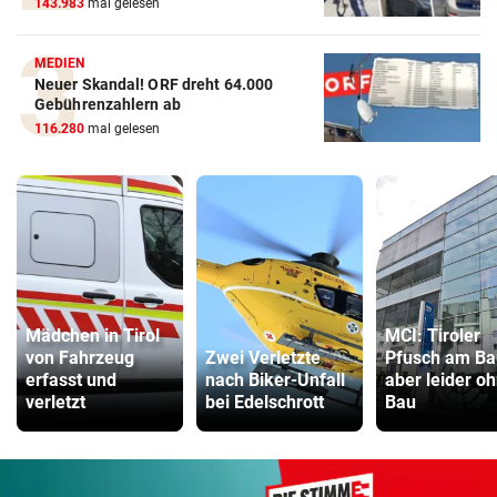
143.983
mal gelesen
MEDIEN
Neuer Skandal! ORF dreht 64.000
Gebührenzahlern ab
116.280
mal gelesen
Mädchen in Tirol
MCI: Tiroler
von Fahrzeug
Zwei Verletzte
Pfusch am Ba
erfasst und
nach Biker-Unfall
aber leider o
verletzt
bei Edelschrott
Bau