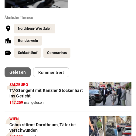
Ähnliche Themen
Nordrhein-Westfalen
Bundeswehr
Schlachthof
Coronavirus
(ausgewählt)
Gelesen
Kommentiert
SALZBURG
TV-Star geht mit Kanzler Stocker hart
ins Gericht
147.259
mal gelesen
WIEN
Cobra stürmt Dorotheum, Täter ist
verschwunden