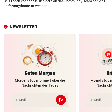
Bei Fragen können Sie sich gern an das Community-Team per Mail
an
forum@krone.at
wenden.
NEWSLETTER
Guten Morgen
Br
Morgens topinformiert über die
Abends topin
Nachrichten des Tages
Nachrich
send
E-Mail
E-Mail
Abschicken