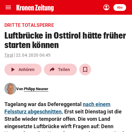
menu
account_circle
Navigation
Anmelden
Abo
close
Schließen
ein-/ausklappen
DRITTE TOTALSPERRE
Abonnieren
Luftbrücke in Osttirol hätte früher
starten können
account_circle
arrow_right
Anmelden
Tirol
22.04.2020 06:45
pin_drop
arrow_right
Bundesland auswäh
Wien
play_arrow
Anhören
Teilen
bookmark
Merkliste
Von
Philipp Neuner
Suchbegriff
search
Tagelang war das Defereggental
nach einem
eingeben
Felssturz abgeschnitten.
Erst seit Dienstag ist die
Straße wieder temporär offen. Die vom Land
eingesetzte Luftbrücke wirft Fragen auf: Denn