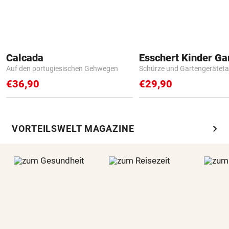
Calcada
Auf den portugiesischen Gehwegen
Schürze und Gartengerätet
€36,90
€29,90
chevron_right
VORTEILSWELT MAGAZINE