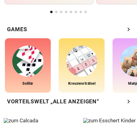
chevron_right
GAMES
Solitär
Kreuzworträtsel
Mahj
chevron_right
VORTEILSWELT „ALLE ANZEIGEN“