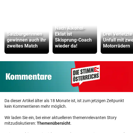
Nach Alkohol-
Salzburgerinnen
Eklat ist
Drei Verletzte
gewinnen auch ihr
Skisprung-Coach
Unfall mit zwe
zweites Match
wieder da!
Motorrädern
Da dieser Artikel älter als 18 Monate ist, ist zum jetzigen Zeitpunkt
kein Kommentieren mehr möglich.
Wir laden Sie ein, bei einer aktuelleren themenrelevanten Story
mitzudiskutieren:
Themenübersicht
.