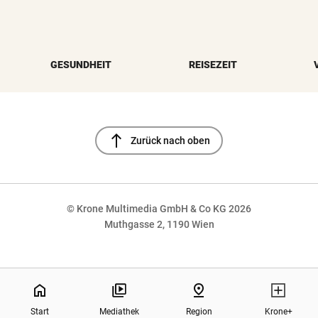
GESUNDHEIT
REISEZEIT
north
Zurück nach oben
© Krone Multimedia GmbH & Co KG 2026
Muthgasse 2, 1190 Wien
NaN%
home
pin_drop
Start
Mediathek
Region
Krone+