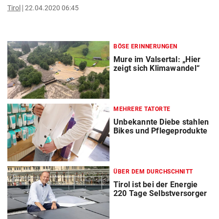
Tirol
22.04.2020 06:45
BÖSE ERINNERUNGEN
Mure im Valsertal: „Hier
zeigt sich Klimawandel“
MEHRERE TATORTE
Unbekannte Diebe stahlen
Bikes und Pflegeprodukte
ÜBER DEM DURCHSCHNITT
Tirol ist bei der Energie
220 Tage Selbstversorger