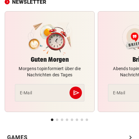
NEWSLETTER
Guten Morgen
Br
Morgens topinformiert über die
Abends topin
Nachrichten des Tages
Nachrich
send
E-Mail
E-Mail
Abschicken
chevron_right
GAMES