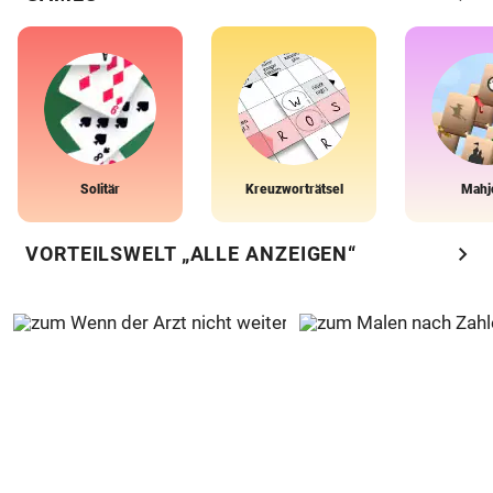
Solitär
Kreuzworträtsel
Mahj
chevron_right
VORTEILSWELT „ALLE ANZEIGEN“