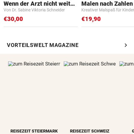
Wenn der Arzt nicht weiter weiß
Von Dr. Sabine Viktoria Schneider
Kreativer Malspaß für Kinde
€30,00
€19,90
chevron_right
VORTEILSWELT MAGAZINE
REISEZEIT STEIERMARK
REISEZEIT SCHWEIZ