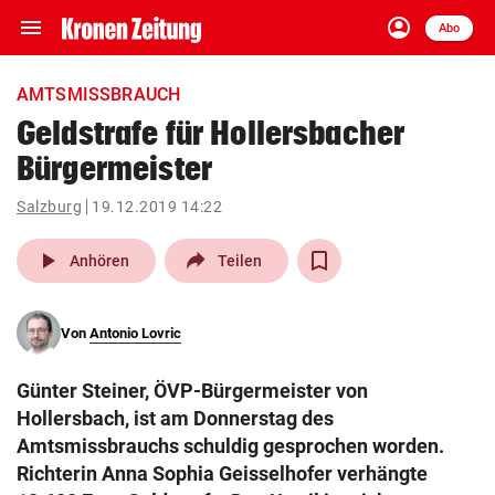
menu
account_circle
Navigation
Anmelden
Abo
close
Schließen
ein-/ausklappen
AMTSMISSBRAUCH
Abonnieren
Geldstrafe für Hollersbacher
Bürgermeister
account_circle
arrow_right
Anmelden
Salzburg
19.12.2019 14:22
pin_drop
arrow_right
Bundesland auswäh
Wien
play_arrow
Anhören
Teilen
bookmark
Merkliste
Von
Antonio Lovric
Suchbegriff
search
Günter Steiner, ÖVP-Bürgermeister von
eingeben
Hollersbach, ist am Donnerstag des
Amtsmissbrauchs schuldig gesprochen worden.
Richterin Anna Sophia Geisselhofer verhängte