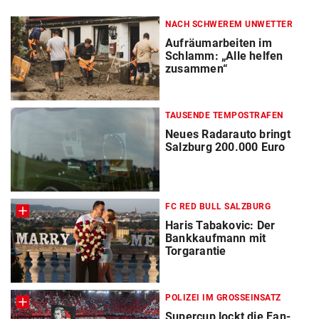
NACH SCHWEREM UNWETTER
Aufräumarbeiten im
Schlamm: „Alle helfen
zusammen“
TAUSENDE TEMPOSTRAFEN
Neues Radarauto bringt
Salzburg 200.000 Euro
FC RED BULL SALZBURG
Haris Tabakovic: Der
Bankkaufmann mit
Torgarantie
POLIZEI IM GROSSEINSATZ
Supercup lockt die Fan-