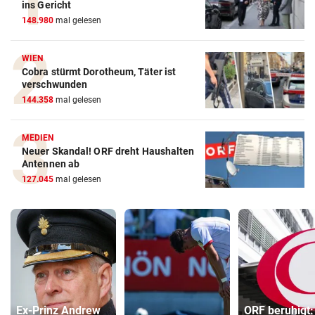
ins Gericht
148.980
mal gelesen
WIEN
Cobra stürmt Dorotheum, Täter ist
verschwunden
144.358
mal gelesen
MEDIEN
Neuer Skandal! ORF dreht Haushalten
Antennen ab
127.045
mal gelesen
Ex-Prinz Andrew
ORF beruhigt: