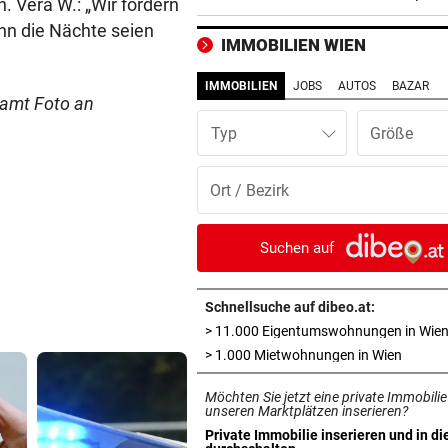
. Vera W.: „Wir fordern
Koalition in die Pflicht
nn die Nächte seien
IMMOBILIEN WIEN
ALARM IN BULGARIEN
vor ein
Wohl ukrainische Drohne mi
IMMOBILIEN
JOBS
AUTOS
BAZAR
samt Foto an
Sprengstoff explodiert
Typ
VERRÜCKTE PARTIE
vor ein
ÖFB-Goalie Wiegele mittendr
10-Tore-Spektakel
AUCH STEIRER SIEGEN
vor ein
Suchen auf
4:1! Austria Salzburg lässt V
keine Chance
Schnellsuche auf dibeo.at:
> 11.000 Eigentumswohnungen in Wie
LOKALAUGENSCHEIN
vor ein
in neue
> 1.000 Mietwohnungen in Wien
„Gletscherspalten und Stein
das ist gefährlich“
Möchten Sie jetzt eine private Immobilie
unseren Marktplätzen inserieren?
VERDÄCHTIGER IN HAFT
vor ein
Private Immobilie inserieren und in di
in neuem Tab öffnen