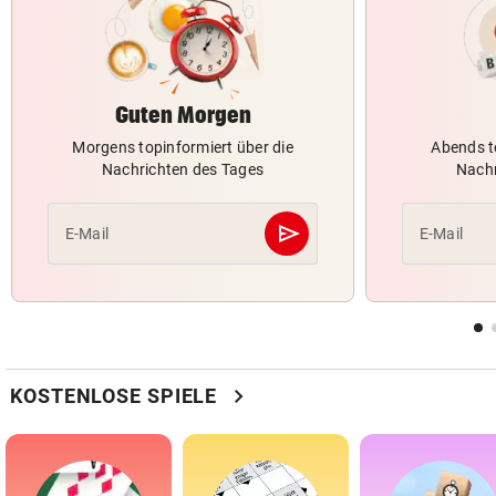
Guten Morgen
Morgens topinformiert über die
Abends t
Nachrichten des Tages
Nachr
send
E-Mail
E-Mail
Abschicken
chevron_right
KOSTENLOSE SPIELE