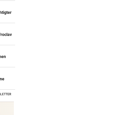
htigter
Wroclav
chen
ine
LETTER