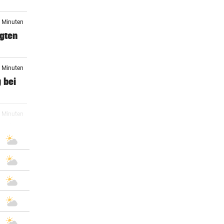
7 Minuten
igten
3 Minuten
 bei
0 Minuten
auch
er Stunde
4.000
er Stunde