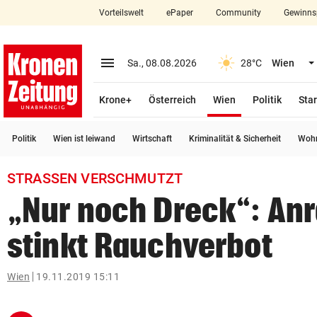
Vorteilswelt
ePaper
Community
Gewinns
close
Schließen
menu
Menü aufklappen
Sa., 08.08.2026
28°C
Wien
Abonnieren
(ausgewählt)
Krone+
Österreich
Wien
Politik
Star
account_circle
arrow_right
Anmelden
Politik
Wien ist leiwand
Wirtschaft
Kriminalität & Sicherheit
Wohn
pin_drop
arrow_right
Bundesland auswäh
Wien
STRASSEN VERSCHMUTZT
bookmark
Merkliste
„Nur noch Dreck“: Anr
stinkt Rauchverbot
Suchbegriff
search
eingeben
Wien
19.11.2019 15:11