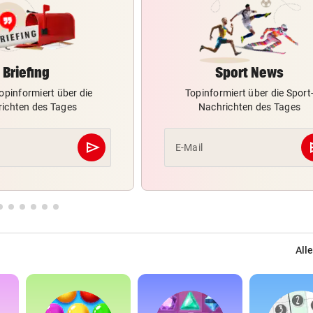
Briefing
Sport News
opinformiert über die
Topinformiert über die Sport
ichten des Tages
Nachrichten des Tages
send
s
E-Mail
Abschicken
Alle