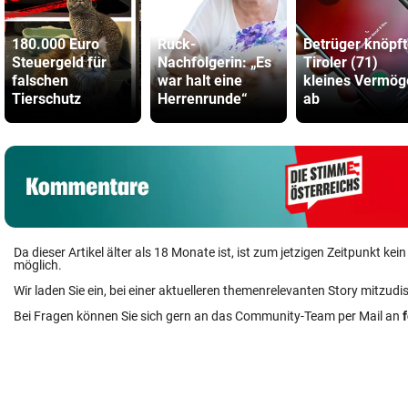
180.000 Euro
Ruck-
Betrüger knöpf
Steuergeld für
Nachfolgerin: „Es
Tiroler (71)
falschen
war halt eine
kleines Vermög
Tierschutz
Herrenrunde“
ab
Da dieser Artikel älter als 18 Monate ist, ist zum jetzigen Zeitpunkt k
möglich.
Wir laden Sie ein, bei einer aktuelleren themenrelevanten Story mitzudi
Bei Fragen können Sie sich gern an das Community-Team per Mail an