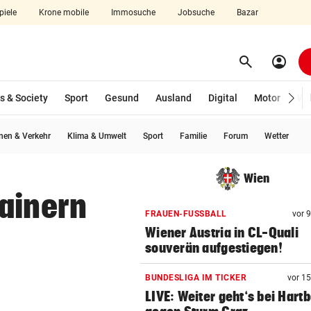
piele
Krone mobile
Immosuche
Jobsuche
Bazar
search
account_circle
Menü aufklappen
Suchen
s & Society
Sport
Gesund
Ausland
Digital
Motor
Wir
en & Verkehr
Klima & Umwelt
Sport
Familie
Forum
Wetter
len
Wien
ainern
FRAUEN-FUSSBALL
vor 
Wiener Austria in CL-Quali
souverän aufgestiegen!
BUNDESLIGA IM TICKER
vor 1
LIVE: Weiter geht‘s bei Hart