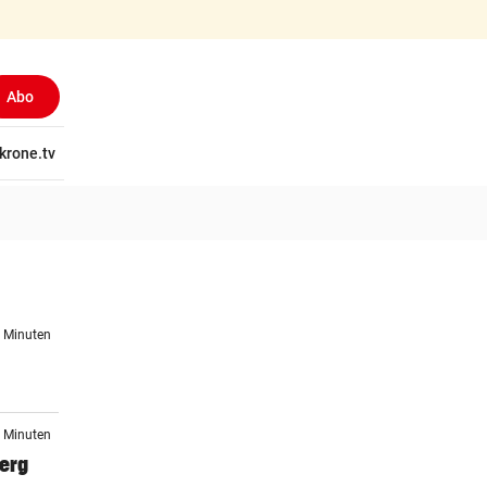
Abo
tschaft
krone.tv
Wissen
Gericht
Kolumnen
Freizeit
Reise
Ti
9 Minuten
5 Minuten
berg