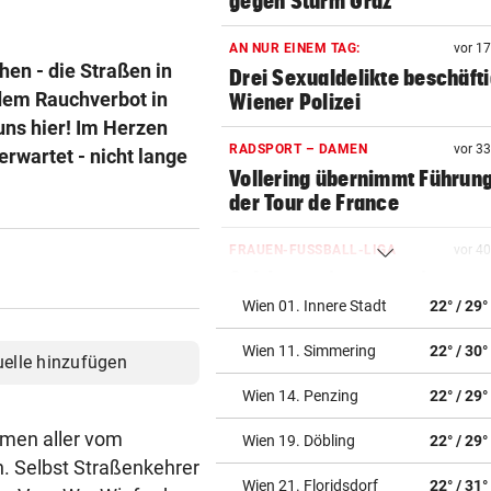
gegen Sturm Graz
AN NUR EINEM TAG:
vor 1
en - die Straßen in
Drei Sexualdelikte beschäft
dem Rauchverbot in
Wiener Polizei
uns hier! Im Herzen
RADSPORT – DAMEN
vor 3
erwartet - nicht lange
Vollering übernimmt Führung
der Tour de France
FRAUEN-FUSSBALL-LIGA
vor 4
Salzburgerinnen gewinnen 
ihr zweites Match
Wien 01. Innere Stadt
22° / 29°
Wien 11. Simmering
22° / 30°
AUCH BEI IHNEN?
vor ein
uelle hinzufügen
Neuer Skandal! ORF dreht 6
Wien 14. Penzing
22° / 29°
Gebührenzahlern ab
amen aller vom
Wien 19. Döbling
22° / 29°
„WIR MÜSSEN HANDELN“
vor ein
. Selbst Straßenkehrer
Pensionslücke: SPÖ nimmt
Wien 21. Floridsdorf
22° / 31°