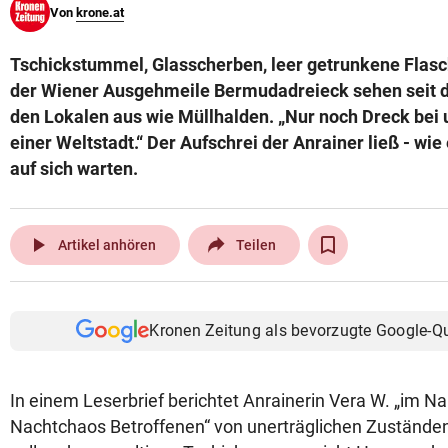
Von
krone.at
© Krone Multimedia GmbH & Co KG 2026
Muthgasse 2, 1190 Wien
Tschickstummel, Glasscherben, leer getrunkene Flasch
der Wiener Ausgehmeile Bermudadreieck sehen seit 
den Lokalen aus wie Müllhalden. „Nur noch Dreck bei 
einer Weltstadt.“ Der Aufschrei der Anrainer ließ - wie 
auf sich warten.
play_arrow
Artikel anhören
Teilen
Kronen Zeitung als bevorzugte Google-Q
In einem Leserbrief berichtet Anrainerin Vera W. „im N
Nachtchaos Betroffenen“ von unerträglichen Zuständen