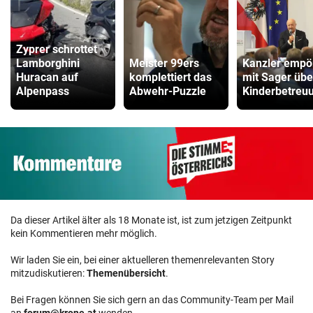
Zyprer schrottet
Lamborghini
Meister 99ers
Kanzler empö
Huracan auf
komplettiert das
mit Sager übe
Alpenpass
Abwehr-Puzzle
Kinderbetreu
Da dieser Artikel älter als 18 Monate ist, ist zum jetzigen Zeitpunkt
kein Kommentieren mehr möglich.
Wir laden Sie ein, bei einer aktuelleren themenrelevanten Story
mitzudiskutieren:
Themenübersicht
.
Bei Fragen können Sie sich gern an das Community-Team per Mail
an
forum@krone.at
wenden.