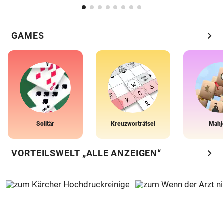
chevron_right
GAMES
Solitär
Kreuzworträtsel
Mahj
chevron_right
VORTEILSWELT „ALLE ANZEIGEN“