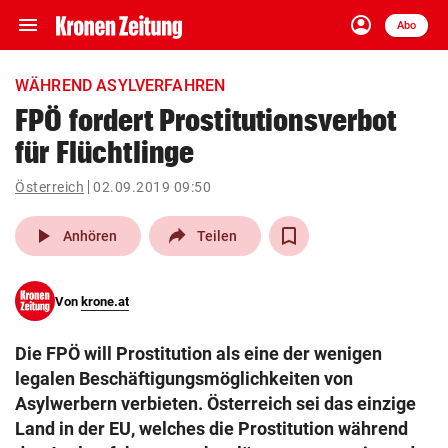
menu
account_circle
Navigation
Anmelden
Abo
close
Schließen
ein-/ausklappen
WÄHREND ASYLVERFAHREN
Abonnieren
FPÖ fordert Prostitutionsverbot
für Flüchtlinge
account_circle
arrow_right
Anmelden
Österreich
02.09.2019 09:50
pin_drop
arrow_right
Bundesland auswäh
Wien
play_arrow
Anhören
Teilen
bookmark
Merkliste
Von
krone.at
Suchbegriff
search
Die FPÖ will Prostitution als eine der wenigen
eingeben
legalen Beschäftigungsmöglichkeiten von
Asylwerbern verbieten. Österreich sei das einzige
Land in der EU, welches die Prostitution während