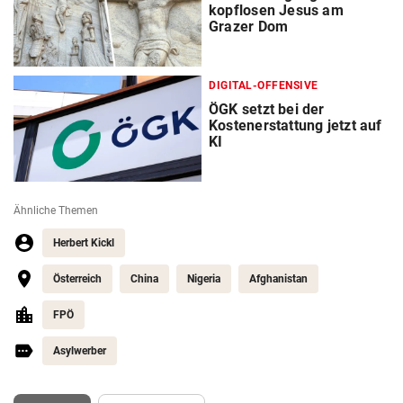
kopflosen Jesus am
Grazer Dom
DIGITAL-OFFENSIVE
ÖGK setzt bei der
Kostenerstattung jetzt auf
KI
Ähnliche Themen
Herbert Kickl
Österreich
China
Nigeria
Afghanistan
FPÖ
Asylwerber