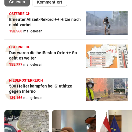
(ausgewählt)
Gelesen
Kommentiert
ÖSTERREICH
Erneuter Allzeit-Rekord ++ Hitze noch
nicht vorbei
158.560
mal gelesen
ÖSTERREICH
Das waren die heißesten Orte ++ So
geht es weiter
155.777
mal gelesen
NIEDERÖSTERREICH
500 Helfer kämpfen bei Gluthitze
gegen Inferno
139.166
mal gelesen