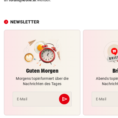
NEWSLETTER
Guten Morgen
Br
Morgens topinformiert über die
Abends topin
Nachrichten des Tages
Nachrich
send
E-Mail
E-Mail
Abschicken