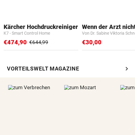
Kärcher Hochdruckreiniger
K7 - Smart Control Home
Von Dr. Sabine Viktoria Schn
€474,90
€30,00
€644,99
chevron_right
VORTEILSWELT MAGAZINE