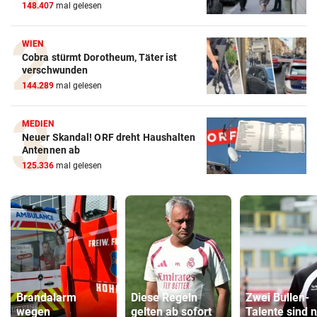
148.407
mal gelesen
WIEN
Cobra stürmt Dorotheum, Täter ist
verschwunden
144.289
mal gelesen
MEDIEN
Neuer Skandal! ORF dreht Haushalten
Antennen ab
125.336
mal gelesen
Brandalarm
Diese Regeln
Zwei Bullen-
wegen
gelten ab sofort
Talente sind 