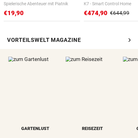
Spielerische Abenteuer mit Piatnik
K7 - Smart Control Home
€19,90
€474,90
€644,99
chevron_right
VORTEILSWELT MAGAZINE
GARTENLUST
REISEZEIT