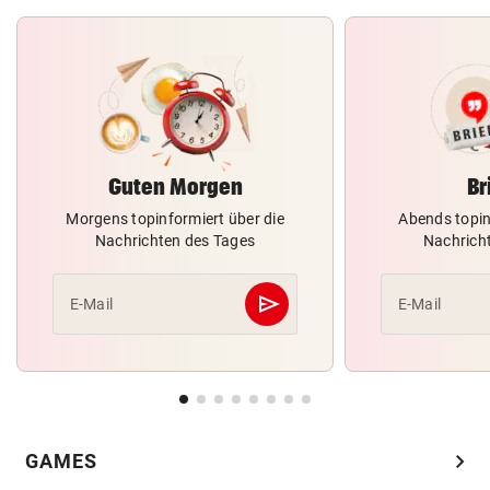
Guten Morgen
Br
Morgens topinformiert über die
Abends topin
Nachrichten des Tages
Nachrich
send
E-Mail
E-Mail
Abschicken
chevron_right
GAMES