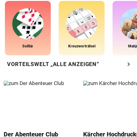
Solitär
Kreuzworträtsel
Mahj
chevron_right
VORTEILSWELT „ALLE ANZEIGEN“
Der Abenteuer Club
Kärcher Hochdruck