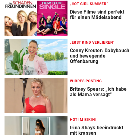
„HOT GIRL SUMMER“
Diese Filme sind perfekt
für einen Mädelsabend
„ERST KIND VERLIEREN“
Conny Kreuter: Babybauch
und bewegende
Offenbarung
WIRRES POSTING
Britney Spears: „Ich habe
als Mama versagt“
HOT IM BIKINI
Irina Shayk beeindruckt
mit krassen