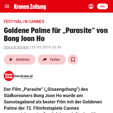
menu
account_circle
Navigation
Anmelden
Abo
close
Schließen
ein-/ausklappen
FESTIVAL IN CANNES
Abonnieren
Goldene Palme für „Parasite“ von
Bong Joon Ho
account_circle
arrow_right
Anmelden
Stars & Society
25.05.2019 20:39
pin_drop
arrow_right
Bundesland auswäh
Wien
play_arrow
Anhören
Teilen
bookmark
Merkliste
Von
krone.at
Suchbegriff
search
Der Film „Parasite“ („Gisaengchung“) des
eingeben
Südkoreaners Bong Joon Ho wurde am
Samstagabend als bester Film mit der Goldenen
Palme der 72. Filmfestspiele Cannes