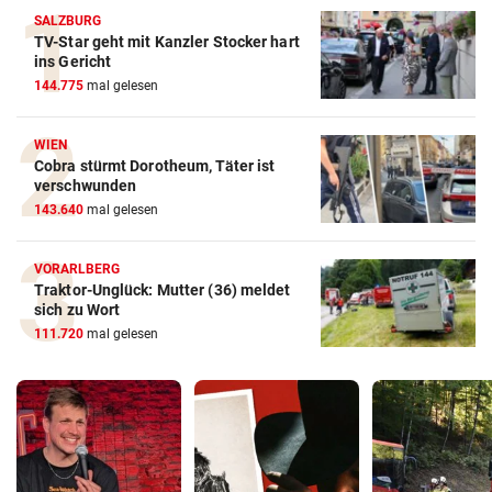
SALZBURG
TV-Star geht mit Kanzler Stocker hart
ins Gericht
144.775
mal gelesen
WIEN
Cobra stürmt Dorotheum, Täter ist
verschwunden
143.640
mal gelesen
VORARLBERG
Traktor-Unglück: Mutter (36) meldet
sich zu Wort
111.720
mal gelesen