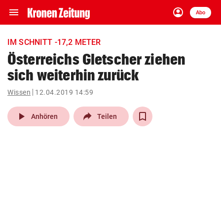
menu
account_circle
Navigation
Anmelden
Abo
close
Schließen
ein-/ausklappen
IM SCHNITT -17,2 METER
Abonnieren
Österreichs Gletscher ziehen
sich weiterhin zurück
account_circle
arrow_right
Anmelden
Wissen
12.04.2019 14:59
pin_drop
arrow_right
Bundesland auswäh
Wien
play_arrow
Anhören
Teilen
bookmark
Merkliste
Suchbegriff
search
eingeben