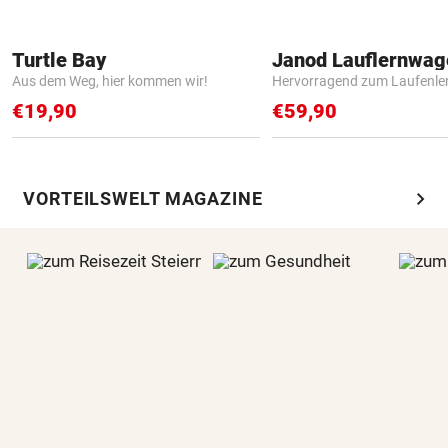
Turtle Bay
Janod Lauflernwa
Aus dem Weg, hier kommen wir!
Hervorragend zum Laufenle
€19,90
€59,90
chevron_right
VORTEILSWELT MAGAZINE