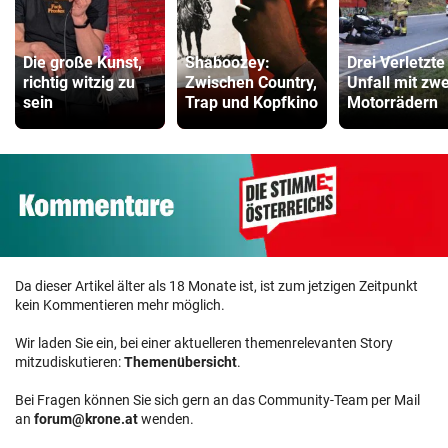
Die große Kunst,
Shaboozey:
Drei Verletzte
richtig witzig zu
Zwischen Country,
Unfall mit zwe
sein
Trap und Kopfkino
Motorrädern
Da dieser Artikel älter als 18 Monate ist, ist zum jetzigen Zeitpunkt
kein Kommentieren mehr möglich.
Wir laden Sie ein, bei einer aktuelleren themenrelevanten Story
mitzudiskutieren:
Themenübersicht
.
Bei Fragen können Sie sich gern an das Community-Team per Mail
an
forum@krone.at
wenden.