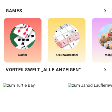
chevron_right
GAMES
Solitär
Kreuzworträtsel
Mahj
chevron_right
VORTEILSWELT „ALLE ANZEIGEN“