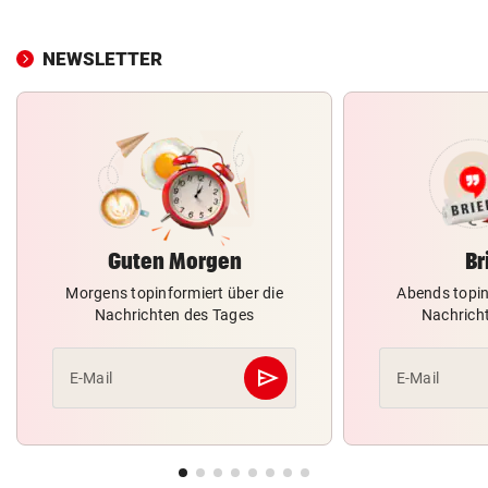
NEWSLETTER
Guten Morgen
Br
Morgens topinformiert über die
Abends topin
Nachrichten des Tages
Nachrich
send
E-Mail
E-Mail
Abschicken