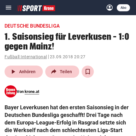
menu
account_circle
Navigation
Anmelden
Abo
close
Schließen
ein-/ausklappen
DEUTSCHE BUNDESLIGA
Abonnieren
1. Saisonsieg für Leverkusen – 1:0
gegen Mainz!
account_circle
arrow_right
Anmelden
Fußball International
23.09.2018 20:27
pin_drop
arrow_right
Bundesland auswäh
Wien
play_arrow
Anhören
Teilen
bookmark
Merkliste
Von
krone.at
Suchbegriff
search
Bayer Leverkusen hat den ersten Saisonsieg in der
eingeben
Deutschen Bundesliga geschafft! Drei Tage nach
dem Europa-League-Erfolg in Rasgrad setzte sich
die Werkself nach dem schlechtesten Liga-Start