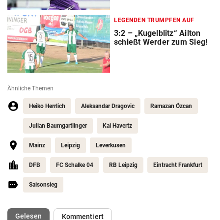
LEGENDEN TRUMPFEN AUF
3:2 – „Kugelblitz“ Ailton
schießt Werder zum Sieg!
Ähnliche Themen
Heiko Herrlich
Aleksandar Dragovic
Ramazan Özcan
Julian Baumgartlinger
Kai Havertz
Mainz
Leipzig
Leverkusen
DFB
FC Schalke 04
RB Leipzig
Eintracht Frankfurt
Saisonsieg
(ausgewählt)
Gelesen
Kommentiert