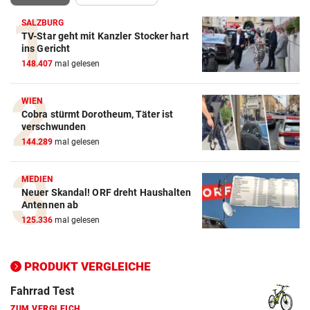
SALZBURG
TV-Star geht mit Kanzler Stocker hart
Action-Cam Vergleich
ins Gericht
148.407
mal gelesen
ZUM VERGLEICH
Crosstrainer Vergleich
WIEN
Cobra stürmt Dorotheum, Täter ist
ZUM VERGLEICH
verschwunden
144.289
mal gelesen
E-Bike Vergleich
ZUM VERGLEICH
MEDIEN
Neuer Skandal! ORF dreht Haushalten
Elektro-Scooter Vergleich
Antennen ab
ZUM VERGLEICH
125.336
mal gelesen
Ergometer Vergleich
ZUM VERGLEICH
PRODUKT VERGLEICHE
Fahrrad Test
ZUM VERGLEICH