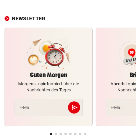
NEWSLETTER
Guten Morgen
Br
Morgens topinformiert über die
Abends topin
Nachrichten des Tages
Nachrich
send
E-Mail
E-Mail
Abschicken