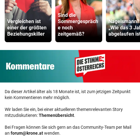
Sind die
Vergleichen ist
Sommergespräch
Nagelsmann?
einer der größten
e noch
„Wie das 3 Ja
Beziehungskiller
zeitgemäß?
abgelaufen ist 
Da dieser Artikel älter als 18 Monate ist, ist zum jetzigen Zeitpunkt
kein Kommentieren mehr möglich.
Wir laden Sie ein, bei einer aktuelleren themenrelevanten Story
mitzudiskutieren:
Themenübersicht
.
Bei Fragen können Sie sich gern an das Community-Team per Mail
an
forum@krone.at
wenden.