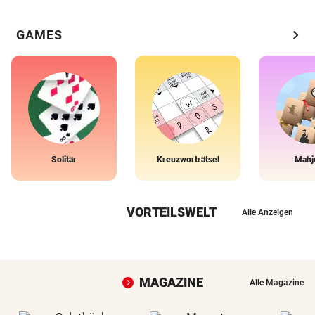
chevron_right
GAMES
Solitär
Kreuzworträtsel
Mahj
VORTEILSWELT
Alle Anzeigen
MAGAZINE
Alle Magazine