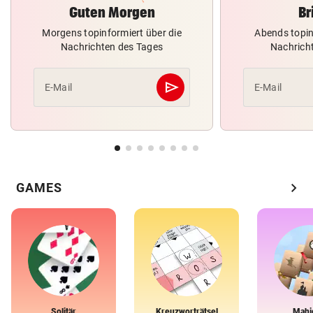
Guten Morgen
Br
Morgens topinformiert über die
Abends topin
Nachrichten des Tages
Nachrich
send
E-Mail
E-Mail
Abschicken
chevron_right
GAMES
Solitär
Kreuzworträtsel
Mahj