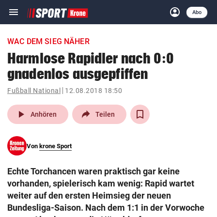
menu
account_circle
Navigation
Anmelden
Abo
close
Schließen
ein-/ausklappen
WAC DEM SIEG NÄHER
Abonnieren
Harmlose Rapidler nach 0:0
gnadenlos ausgepfiffen
account_circle
arrow_right
Anmelden
Fußball National
12.08.2018 18:50
pin_drop
arrow_right
Bundesland auswäh
Wien
play_arrow
Anhören
Teilen
bookmark
Merkliste
Von
krone Sport
Suchbegriff
search
Echte Torchancen waren praktisch gar keine
eingeben
vorhanden, spielerisch kam wenig: Rapid wartet
weiter auf den ersten Heimsieg der neuen
Bundesliga-Saison. Nach dem 1:1 in der Vorwoche