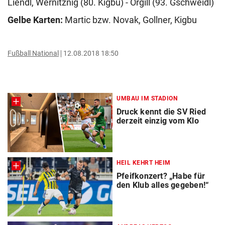
Liendl, Wernitznig (80. Kigbu) - Orgill (93. Gschweidl)
Gelbe Karten:
Martic bzw. Novak, Gollner, Kigbu
Fußball National
12.08.2018 18:50
UMBAU IM STADION
Druck kennt die SV Ried
derzeit einzig vom Klo
HEIL KEHRT HEIM
Pfeifkonzert? „Habe für
den Klub alles gegeben!“