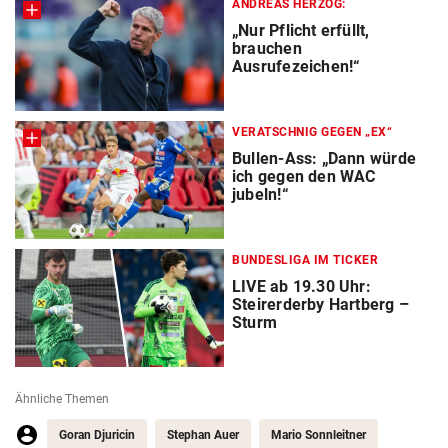
ANDREAS HERZOG:
„Nur Pflicht erfüllt,
brauchen
Ausrufezeichen!“
VERATSCHNIG GEGEN „EX“
Bullen-Ass: „Dann würde
ich gegen den WAC
jubeln!“
BUNDESLIGA IM TICKER
LIVE ab 19.30 Uhr:
Steirerderby Hartberg –
Sturm
Ähnliche Themen
Goran Djuricin
Stephan Auer
Mario Sonnleitner