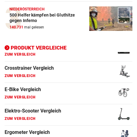
ZUM VERGLEICH
NIEDERÖSTERREICH
500 Helfer kämpfen bei Gluthitze
Elektro-Scooter Vergleich
gegen Inferno
ZUM VERGLEICH
140.731
mal gelesen
Ergometer Vergleich
PRODUKT VERGLEICHE
ZUM VERGLEICH
Fahrrad Test
ZUM VERGLEICH
Fahrradanhänger Vergleich
ZUM VERGLEICH
Faszienrolle Vergleich
ZUM VERGLEICH
Hoverboard Vergleich
ZUM VERGLEICH