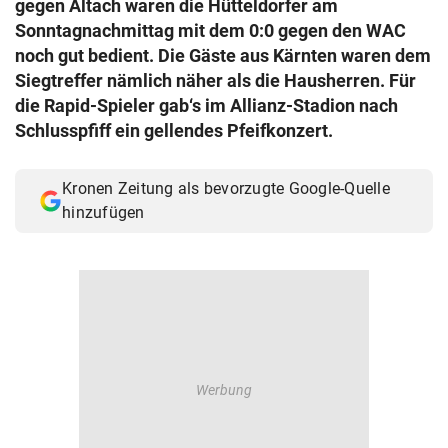
gegen Altach waren die Hütteldorfer am
© Krone Multimedia GmbH & Co KG 2026
Sonntagnachmittag mit dem 0:0 gegen den WAC
Muthgasse 2, 1190 Wien
noch gut bedient. Die Gäste aus Kärnten waren dem
Siegtreffer nämlich näher als die Hausherren. Für
die Rapid-Spieler gab‘s im Allianz-Stadion nach
Schlusspfiff ein gellendes Pfeifkonzert.
Kronen Zeitung als bevorzugte Google-Quelle
hinzufügen