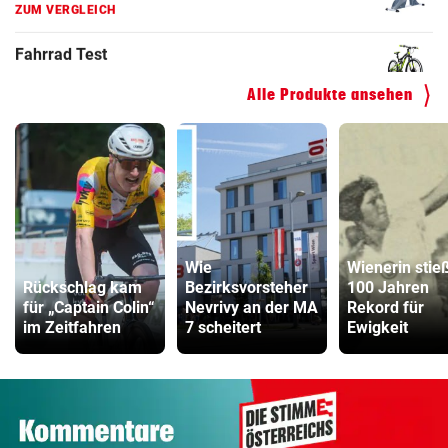
Kinderfahrrad Vergleich
ZUM VERGLEICH
Alle Produkte ansehen
Wie
Wienerin stie
Rückschlag kam
Bezirksvorsteher
100 Jahren
für „Captain Colin“
Nevrivy an der MA
Rekord für
im Zeitfahren
7 scheitert
Ewigkeit