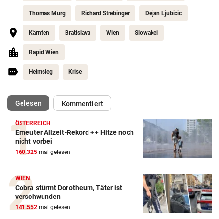
Thomas Murg
Richard Strebinger
Dejan Ljubicic
Kärnten
Bratislava
Wien
Slowakei
Rapid Wien
Heimsieg
Krise
(ausgewählt)
Gelesen
Kommentiert
ÖSTERREICH
Erneuter Allzeit-Rekord ++ Hitze noch
nicht vorbei
Action-Cam Vergleich
160.325
mal gelesen
ZUM VERGLEICH
Crosstrainer Vergleich
WIEN
Cobra stürmt Dorotheum, Täter ist
ZUM VERGLEICH
verschwunden
141.552
mal gelesen
E-Bike Vergleich