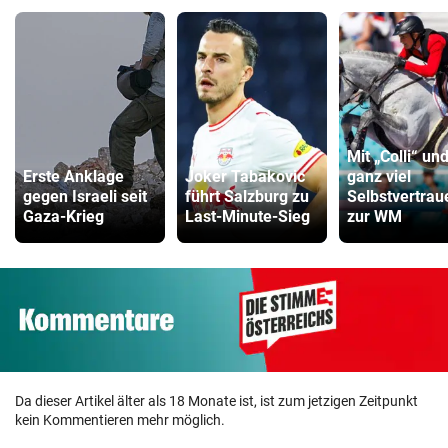
Mit „Colli“ un
Erste Anklage
Joker Tabakovic
ganz viel
gegen Israeli seit
führt Salzburg zu
Selbstvertrau
Gaza-Krieg
Last-Minute-Sieg
zur WM
Da dieser Artikel älter als 18 Monate ist, ist zum jetzigen Zeitpunkt
kein Kommentieren mehr möglich.