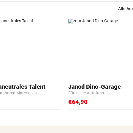
unter 30 Grad
Alle An
FEUERWEHR GEFORDERT
vor 3
In nur acht Stunden fuhren z
Autos in Baugruben
AFLE TOP-SPIEL:
vor 3
LIVE: Vienna Vikings treffen 
Wroclav Panthers
BUNDESLIGA IM TICKER
vor 4
LIVE ab 19.30 Uhr: Steirerde
aneutrales Talent
Janod Dino-Garage
Hartberg – Sturm
baubaren Materialien
Für kleine Autofans
€64,90
42 TIERE ABGENOMMEN
180.000 Euro Steuergeld für
falschen Tierschutz
MARQUEZ ENTTÄUSCHT