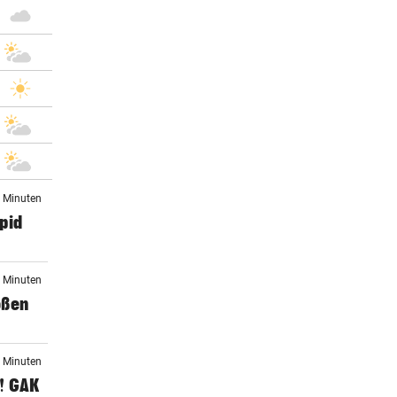
6 Minuten
apid
7 Minuten
oßen
8 Minuten
1! GAK