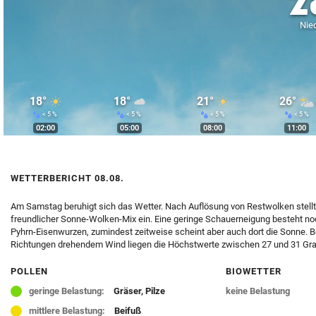
2
© Krone Multimedia GmbH & Co KG 2026
Nied
Muthgasse 2, 1190 Wien
18°
18°
21°
26°
< 5 %
< 5 %
< 5 %
< 5 %
02:00
05:00
08:00
11:00
WETTERBERICHT 08.08.
Am Samstag beruhigt sich das Wetter. Nach Auflösung von Restwolken stellt 
freundlicher Sonne-Wolken-Mix ein. Eine geringe Schauerneigung besteht no
Pyhrn-Eisenwurzen, zumindest zeitweise scheint aber auch dort die Sonne. B
Richtungen drehendem Wind liegen die Höchstwerte zwischen 27 und 31 Gra
POLLEN
BIOWETTER
geringe Belastung:
Gräser, Pilze
keine Belastung
mittlere Belastung:
Beifuß