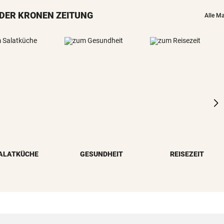
MotoGP: Martin holt sich
DER KRONEN ZEITUNG
Sprintsieg in Silverstone
Alle M
UNGLÜCKLICH
Salzburg-Talent verletzte si
früh im Spiel
KRITIK AUCH AN SPÖ
„Unfassbar“: Auch AK-Chefi
über Stocker empört
NEUE REGIONALLIGA
„In die Top-4 zu kommen, wi
immens schwer!“
ALATKÜCHE
GESUNDHEIT
REISEZEIT
BÖSE ERINNERUNGEN
Mure im Valsertal: „Hier zeig
Klimawandel“
RISKANTES MANÖVER