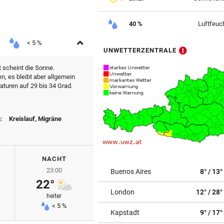
40 %
Luftfeuch
Aufklappen
< 5 %
UNWETTERZENTRALE
t scheint die Sonne.
n, es bleibt aber allgemein
turen auf 29 bis 34 Grad.
:
Kreislauf, Migräne
NACHT
23:00
Buenos Aires
8° / 13°
22°
London
12° / 28°
heiter
< 5 %
Kapstadt
9° / 17°