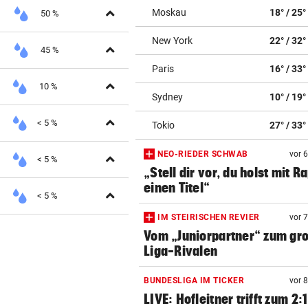
Aufklappen
Moskau
18° / 25°
50 %
New York
22° / 32°
Aufklappen
45 %
Paris
16° / 33°
Aufklappen
10 %
Sydney
10° / 19°
Aufklappen
< 5 %
Tokio
27° / 33°
NEO-RIEDER SCHWAB
vor 
Aufklappen
< 5 %
„Stell dir vor, du holst mit R
einen Titel“
Aufklappen
< 5 %
IM STEIRISCHEN REVIER
vor 
Vom „Juniorpartner“ zum gr
Liga-Rivalen
BUNDESLIGA IM TICKER
vor 
LIVE: Hofleitner trifft zum 2: