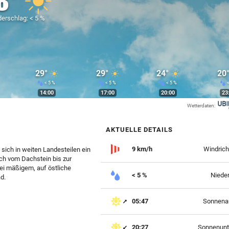
8°
erschlag: < 5 %
29°
29°
24°
20
< 5 %
< 5 %
< 5 %
<
14:00
17:00
20:00
23
Wetterdaten:
AKTUELLE DETAILS
9 km/h
Windrich
sich in weiten Landesteilen ein
ch vom Dachstein bis zur
ei mäßigem, auf östliche
< 5 %
Niede
d.
05:47
Sonnena
20:27
Sonnenunt