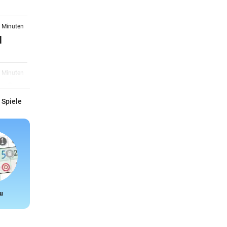
6 Minuten
d
1 Minuten
: So
 Spiele
6 Minuten
6 Minuten
s
u
Snake
6 Minuten
 nie