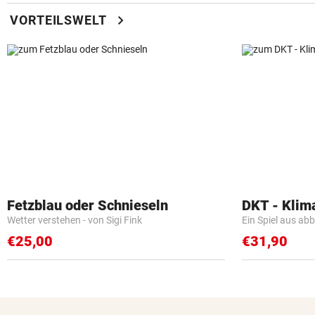
chevron_right
VORTEILSWELT
Fetzblau oder Schnieseln
DKT - Klim
Wetter verstehen - von Sigi Fink
Ein Spiel aus ab
€25,00
€31,90