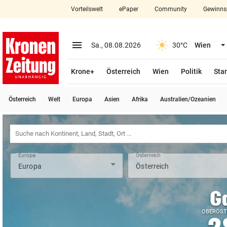
Vorteilswelt
ePaper
Community
Gewinns
close
Schließen
menu
Menü aufklappen
Sa., 08.08.2026
30°C
Wien
Abonnieren
Krone+
Österreich
Wien
Politik
Star
account_circle
arrow_right
Anmelden
Österreich
Welt
Europa
Asien
Afrika
Australien/Ozeanien
pin_drop
arrow_right
Bundesland auswäh
Wien
bookmark
Merkliste
Europa
Österreich
Suchbegriff
search
eingeben
G
OBERÖST