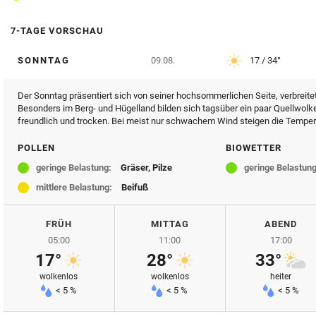
7-TAGE VORSCHAU
SONNTAG
09.08.
17 / 34°
Der Sonntag präsentiert sich von seiner hochsommerlichen Seite, verbreite
Besonders im Berg- und Hügelland bilden sich tagsüber ein paar Quellwolke
freundlich und trocken. Bei meist nur schwachem Wind steigen die Tempera
POLLEN
BIOWETTER
geringe Belastung:
Gräser, Pilze
geringe Belastung
mittlere Belastung:
Beifuß
FRÜH
MITTAG
ABEND
05:00
11:00
17:00
17°
28°
33°
wolkenlos
wolkenlos
heiter
< 5 %
< 5 %
< 5 %