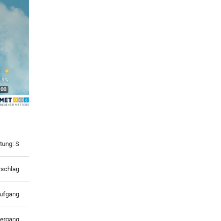
°
 5 %
:00
tung: S
rschlag
ufgang
ergang