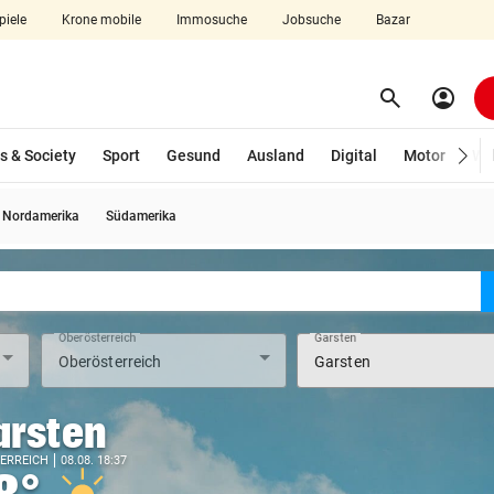
piele
Krone mobile
Immosuche
Jobsuche
Bazar
search
account_circle
Menü aufklappen
Suchen
s & Society
Sport
Gesund
Ausland
Digital
Motor
Wir
Nordamerika
Südamerika
len
Oberösterreich
Garsten
arsten
ERREICH
08.08. 18:37