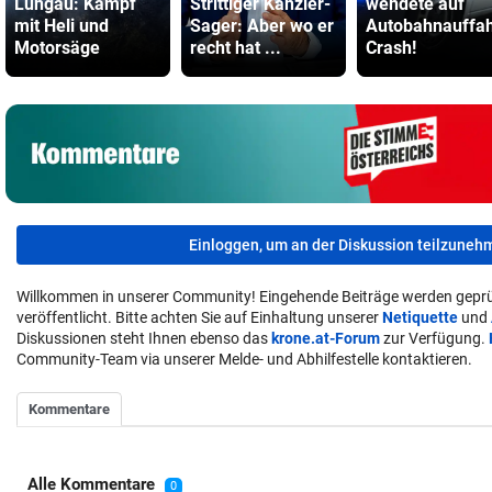
Lungau: Kampf
Strittiger Kanzler-
wendete auf
mit Heli und
Sager: Aber wo er
Autobahnauffah
Motorsäge
recht hat ...
Crash!
Einloggen, um an der Diskussion teilzuneh
Willkommen in unserer Community! Eingehende Beiträge werden geprü
veröffentlicht. Bitte achten Sie auf Einhaltung unserer
Netiquette
und
Diskussionen steht Ihnen ebenso das
krone.at-Forum
zur Verfügung.
Community-Team via unserer Melde- und Abhilfestelle kontaktieren.