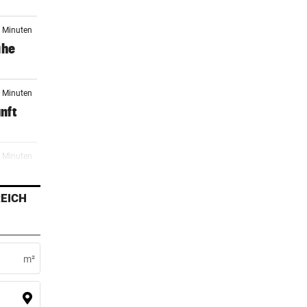
7 Minuten
ahe
7 Minuten
unft
6 Minuten
htige
EICH
7 Minuten
o
m²
8 Minuten
mit