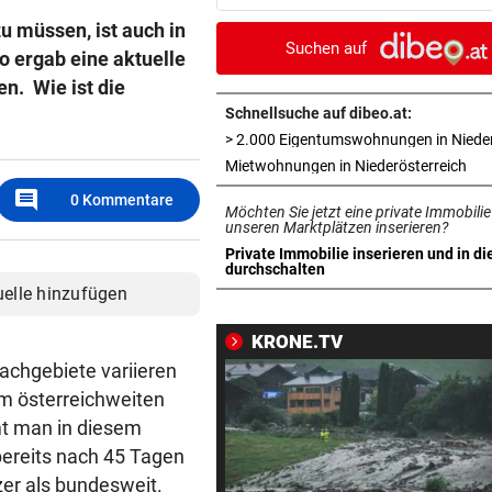
Kim Kardashian
u müssen, ist auch in
Suchen auf
o ergab eine aktuelle
SEGELN:
vor ein
n. Wie ist die
Zwei OeSV-Boote vor Los An
im Medal Race
Schnellsuche auf dibeo.at:
ÜBERFALL IN MEIDLING
vor ein
in 
Mietwohnungen in Niederösterreich
Mann stieß 27-Jährige ins
comment
0
Kommentare
Möchten Sie jetzt eine private Immobilie
Gebüsch und würgte sie
unseren Marktplätzen inserieren?
Private Immobilie inserieren und in di
NHL-STAR IN GRAZ:
vor ein
in neuem Tab öffnen
durchschalten
„Ich habe selbst zu einem V
uelle hinzufügen
aufgeschaut!“
KRONE.TV
AUFSTEIGER IM FOKUS
vor ein
achgebiete variieren
Austria Lustenau jagt gegen
im österreichweiten
Bundesliga-Rekord
mt man in diesem
bereits nach 45 Tagen
AUF CHINA-MOTORRAD
vor ein
zer als bundesweit.