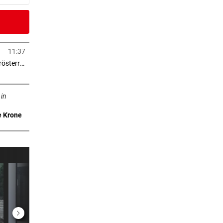
er Stunde
geles
11:37
in neuem Tab öffnen
> 2.000 Eigentumswohnungen in Niederösterreich
er Stunde
neuem Tab öffnen
 in
e Krone
er Stunde
anek
er Stunde
 GAK
er Stunde