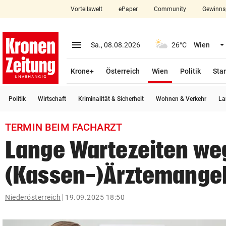
Vorteilswelt
ePaper
Community
Gewinns
close
Schließen
menu
Menü aufklappen
Sa., 08.08.2026
26°C
Wien
Abonnieren
(ausgewählt)
Krone+
Österreich
Wien
Politik
Star
account_circle
arrow_right
Anmelden
Politik
Wirtschaft
Kriminalität & Sicherheit
Wohnen & Verkehr
La
pin_drop
arrow_right
Bundesland auswäh
Wien
TERMIN BEIM FACHARZT
bookmark
Merkliste
Lange Wartezeiten we
(Kassen-)Ärztemange
Suchbegriff
search
eingeben
Niederösterreich
19.09.2025 18:50