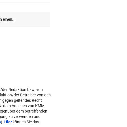
s/der Redaktion bzw. von
daktion/der Betreiber von den
r, gegen geltendes Recht
w. dem Ansehen von KMM
gegenüber dem betreffenden
lgung zu verwenden und
B
).
Hier
können Sie das