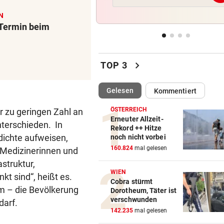
Braucht es strengere Regeln
N
E-Scooter-Fahrer?
 Termin beim
„KI LÄSST GRÜSSEN“
vor 
Fans lästern über Bikini-Fot
chevron_right
von Carmen Geiss
TOP 3
AM HELLLICHTEN TAG
vor 
(ausgewählt)
Gelesen
Kommentiert
Mann soll 33-Jährige in Wie
vergewaltigt haben
ÖSTERREICH
r zu geringen Zahl an
Erneuter Allzeit-
terschieden. In
Rekord ++ Hitze
ZU SAISONSTART ZURÜCK?
vor 
dichte aufweisen,
noch nicht vorbei
Lamparter meldet sich läche
160.824
mal gelesen
 Medizinerinnen und
aus der Klinik
struktur,
WIEN
t sind“, heißt es.
Cobra stürmt
m – die Bevölkerung
Dorotheum, Täter ist
verschwunden
darf.
142.235
mal gelesen