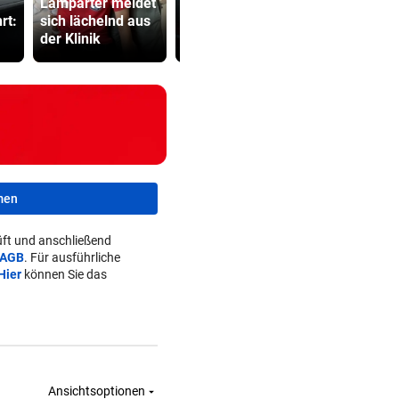
Lamparter meldet
Gardasee: Hotel
Bub (4) vo
rt:
sich lächelnd aus
geräumt, Urlauber
(72) versch
der Klinik
fliehen
und festge
men
ft und anschließend
AGB
. Für ausführliche
Hier
können Sie das