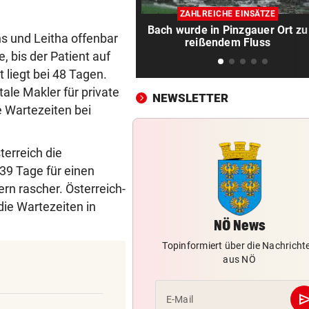
Zurück in der Wüste als erst
ZAHLREICHE EINSÄTZE
Werksfahrer
Bach wurde in Pinzgauer Ort zu
s und Leitha offenbar
reißendem Fluss
UMSTRITTENE BESETZUNG
vor ein
, bis der Patient auf
Trumps Ex-Anwalt ist jetzt s
 liegt bei 48 Tagen.
Justizminister
ale Makler für private
NEWSLETTER
 Wartezeiten bei
TRANSFER-ÜBERRASCHUNG
vor ein
Barcelona-Kapitän vor Wech
zum FC Liverpool
terreich die
39 Tage für einen
FEUER IN DEN BERGEN
vor ein
rn rascher. Österreich-
Waldbrände im Lungau: Kamp
ie Wartezeiten in
Heli und Motorsäge
NÖ News
PLÖTZLICH VERSCHWUNDEN
vor 
Topinformiert über die Nachricht
Bub (4) von Mann (72) versc
aus NÖ
und festgehalten
se
E-Mail
FRAGE DES TAGES
vor 