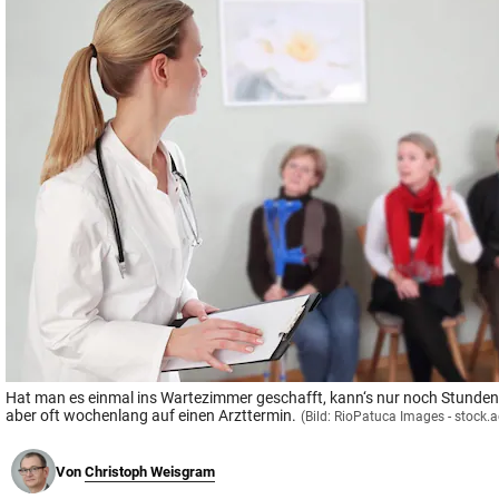
© Krone Multimedia GmbH & Co KG 2026
Muthgasse 2, 1190 Wien
Hat man es einmal ins Wartezimmer geschafft, kann‘s nur noch Stunde
aber oft wochenlang auf einen Arzttermin.
(Bild: RioPatuca Images - stock
Von
Christoph Weisgram