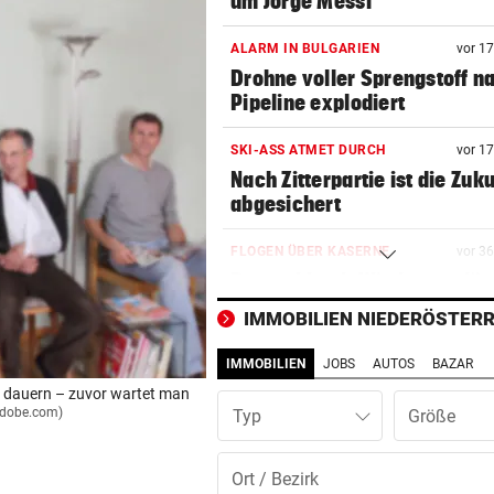
um Jorge Messi
ALARM IN BULGARIEN
vor 1
Drohne voller Sprengstoff n
Pipeline explodiert
SKI-ASS ATMET DURCH
vor 1
Nach Zitterpartie ist die Zuk
abgesichert
FLOGEN ÜBER KASERNE
vor 3
Deutschland: Wieder verdäc
Drohnen gesichtet
IMMOBILIEN NIEDERÖSTERR
DISKUTIEREN SIE MIT!
vor 3
IMMOBILIEN
JOBS
AUTOS
BAZAR
Wie viel Macht darf Infantin
n dauern – zuvor wartet man
haben?
.adobe.com)
Typ
AUF WOLKE SIEBEN
vor 3
Hamilton zeigt Liebesglück 