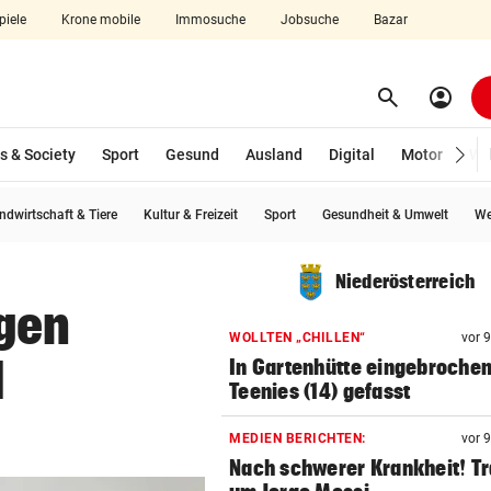
piele
Krone mobile
Immosuche
Jobsuche
Bazar
search
account_circle
Menü aufklappen
Suchen
s & Society
Sport
Gesund
Ausland
Digital
Motor
Wir
ndwirtschaft & Tiere
Kultur & Freizeit
Sport
Gesundheit & Umwelt
We
len
Niederösterreich
gen
WOLLTEN „CHILLEN“
vor 
l
In Gartenhütte eingebrochen
Teenies (14) gefasst
MEDIEN BERICHTEN:
vor 
Nach schwerer Krankheit! T