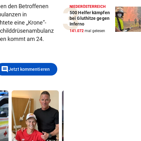
gen den Betroffenen
NIEDERÖSTERREICH
500 Helfer kämpfen
bulanzen in
bei Gluthitze gegen
htete eine „Krone“-
Inferno
 Schilddrüsenambulanz
141.072
mal gelesen
enten kommt am 24.
comment
Jetzt kommentieren
Brand am