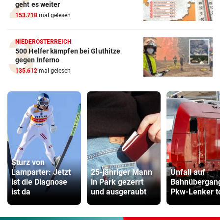
geht es weiter
153.718
mal gelesen
NIEDERÖSTERREICH
500 Helfer kämpfen bei Gluthitze
gegen Inferno
135.612
mal gelesen
Sturz von
Lamparter: Jetzt
25-jähriger Mann
Unfall auf
ist die Diagnose
in Park gezerrt
Bahnübergan
ist da
und ausgeraubt
Pkw-Lenker t