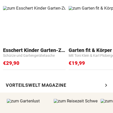
Esschert Kinder Garten-Zubehör
Garten fit & Körper 
Schürze und Gartengerätetasche
Mit Toni Klein & Karl Ploberg
€29,90
€19,99
chevron_right
VORTEILSWELT MAGAZINE