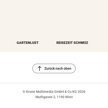
GARTENLUST
REISEZEIT SCHWEIZ
north
Zurück nach oben
© Krone Multimedia GmbH & Co KG 2026
Muthgasse 2, 1190 Wien