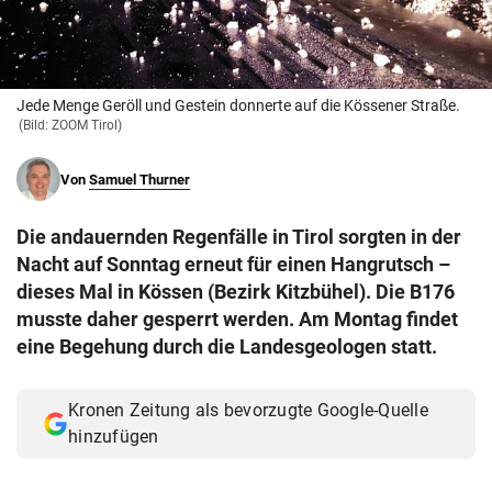
© Krone Multimedia GmbH & Co KG 2026
Muthgasse 2, 1190 Wien
Jede Menge Geröll und Gestein donnerte auf die Kössener Straße.
(Bild: ZOOM Tirol)
Von
Samuel Thurner
Die andauernden Regenfälle in Tirol sorgten in der
Nacht auf Sonntag erneut für einen Hangrutsch –
dieses Mal in Kössen (Bezirk Kitzbühel). Die B176
musste daher gesperrt werden. Am Montag findet
eine Begehung durch die Landesgeologen statt.
Kronen Zeitung als bevorzugte Google-Quelle
hinzufügen