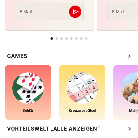
send
E-Mail
E-Mail
Abschicken
chevron_right
GAMES
Solitär
Kreuzworträtsel
Mahj
chevron_right
VORTEILSWELT „ALLE ANZEIGEN“