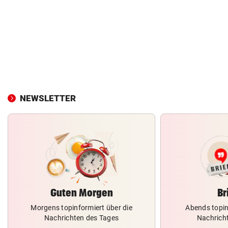
NEWSLETTER
Guten Morgen
Br
Morgens topinformiert über die
Abends topin
Nachrichten des Tages
Nachrich