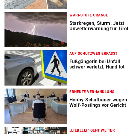
WARNSTUFE ORANGE
Starkregen, Sturm: Jetzt
Unwetterwarnung für Tirol
AUF SCHUTZWEG ERFASST
Fußgängerin bei Unfall
schwer verletzt, Hund tot
ERNEUTE VERHANDLUNG
Hobby-Schafbauer wegen
Wolf-Postings vor Gericht
„LIEBELEI“ GEHT WEITER