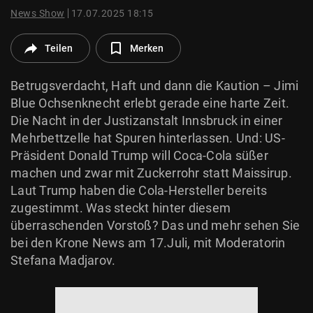
© Krone Multimedia GmbH & Co KG 2026
News Show
17.07.2025 18:15
Muthgasse 2, 1190 Wien
Teilen
Merken
Betrugsverdacht, Haft und dann die Kaution – Jimi
Blue Ochsenknecht erlebt gerade eine harte Zeit.
Die Nacht in der Justizanstalt Innsbruck in einer
Mehrbettzelle hat Spuren hinterlassen. Und: US-
Präsident Donald Trump will Coca-Cola süßer
machen und zwar mit Zuckerrohr statt Maissirup.
Laut Trump haben die Cola-Hersteller bereits
zugestimmt. Was steckt hinter diesem
überraschenden Vorstoß? Das und mehr sehen Sie
bei den Krone News am 17.Juli, mit Moderatorin
Stefana Madjarov.