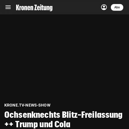
menu
account_circle
Navigation
Anmelden
Abo
close
Schließen
ein-/ausklappen
Abonnieren
account_circle
arrow_right
Anmelden
pin_drop
arrow_right
Bundesland auswäh
Wien
bookmark
Merkliste
Suchbegriff
search
eingeben
KRONE.TV-NEWS-SHOW
Ochsenknechts Blitz-Freilassung
++ Trump und Cola