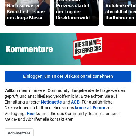
Nach schwerer
Prozess startet
Autolenker fu
Krankheit! Trauer
am Tag der
absichtlich s
um Jorge Messi
Direktorenwahl
Radfahrer an
Einloggen, um an der Diskussion teilzunehmen
Willkommen in unserer Community! Eingehende Beiträge werden
geprüft und anschließend veröffentlicht. Bitte achten Sie auf
Einhaltung unserer
Netiquette
und
AGB
. Für ausführliche
Diskussionen steht Ihnen ebenso das
krone.at-Forum
zur
Verfügung.
Hier
können Sie das Community-Team via unserer
Melde- und Abhilfestelle kontaktieren.