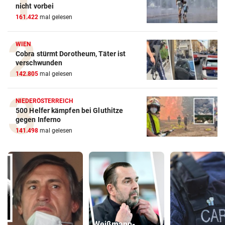
nicht vorbei
161.422
mal gelesen
WIEN
Cobra stürmt Dorotheum, Täter ist
verschwunden
142.805
mal gelesen
NIEDERÖSTERREICH
500 Helfer kämpfen bei Gluthitze
gegen Inferno
141.498
mal gelesen
Weißmann-