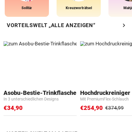
Solitär
Kreuzworträtsel
Mahj
chevron_right
VORTEILSWELT „ALLE ANZEIGEN“
Asobu-Bestie-Trinkflasche
Hochdruckreiniger 
In 3 unterschiedlichen Designs
Mit PremiumFlex-Schlauch
€34,90
€254,90
€374,99