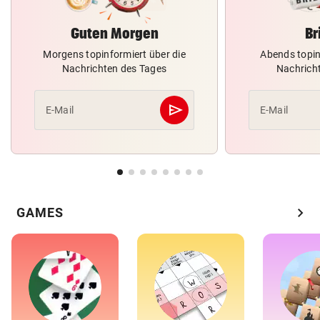
Guten Morgen
Br
Morgens topinformiert über die
Abends topin
Nachrichten des Tages
Nachrich
send
E-Mail
E-Mail
Abschicken
chevron_right
GAMES