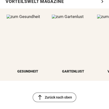
chevron_right
VORTEILSWELT MAGAZINE
GESUNDHEIT
GARTENLUST
north
Zurück nach oben