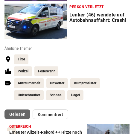
PERSON VERLETZT
Lenker (46) wendete auf
Autobahnauffahrt: Crash!
Ähnliche Themen
Tirol
Polizei
Feuerwehr
Aufräumarbeit
Unwetter
Bürgermeister
Hubschrauber
Schnee
Hagel
(ausgewählt)
Gelesen
Kommentiert
ÖSTERREICH
Erneuter Allzeit-Rekord ++ Hitze noch