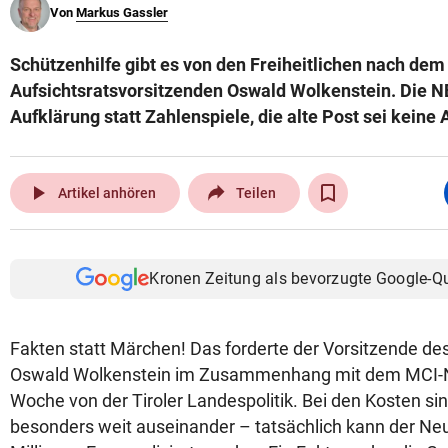
Von
Markus Gassler
© Krone Multimedia GmbH & Co KG 2026
Muthgasse 2, 1190 Wien
Schützenhilfe gibt es von den Freiheitlichen nach dem
Aufsichtsratsvorsitzenden Oswald Wolkenstein. Die N
Aufklärung statt Zahlenspiele, die alte Post sei keine 
play_arrow
Artikel anhören
Teilen
Kronen Zeitung als bevorzugte Google-Q
Fakten statt Märchen! Das forderte der Vorsitzende de
Oswald Wolkenstein im Zusammenhang mit dem MCI-
Woche von der Tiroler Landespolitik. Bei den Kosten s
besonders weit auseinander – tatsächlich kann der N