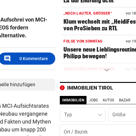
LA auf Endrang acht
„NOCH LAUTER, GRÖSSER“
vor 1
 Aufschrei von MCI-
Klum wechselt mit „HeidiFes
EOS fordern
von ProSieben zu RTL
Alternative.
FOLGE VON SONNTAG
vor 1
Unsere neue Lieblingsroutin
Philipp bewegen!
comment
0
Kommentare
ANZEICHEN ERNST NEHMEN
vor 1
Multiple Sklerose bei Kinder
Jugendlichen
uelle hinzufügen
IMMOBILIEN TIROL
SEINE ARME SIND IHRE
vor 2
IMMOBILIEN
JOBS
AUTOS
BAZAR
Das ist Matt Damons Stunt-
s MCI-Aufsichtsrates
Double in „Die Odyssee“
Neubau vergangene
Typ
ind Fakten und Mythen
WIE EINST DER VATER
vor 2
eubau um knapp 200
Top-Talent klopft in deutsch