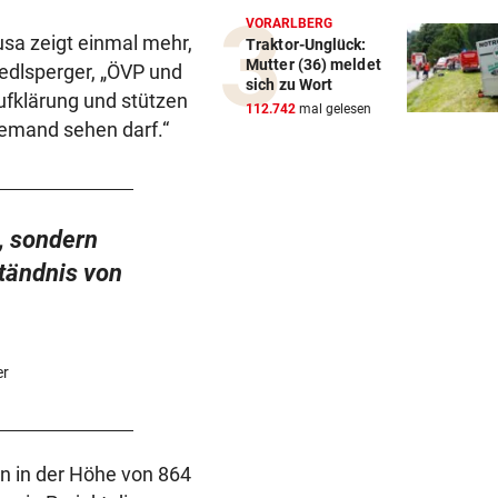
VORARLBERG
sa zeigt einmal mehr,
Traktor-Unglück:
Mutter (36) meldet
iedlsperger, „ÖVP und
sich zu Wort
ufklärung und stützen
112.742
mal gelesen
iemand sehen darf.“
, sondern
tändnis von
er
n in der Höhe von 864