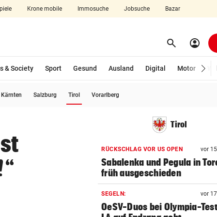
piele
Krone mobile
Immosuche
Jobsuche
Bazar
search
account_circle
Menü aufklappen
Suchen
s & Society
Sport
Gesund
Ausland
Digital
Motor
Wir
(ausgewählt)
Kärnten
Salzburg
Tirol
Vorarlberg
len
Tirol
st
RÜCKSCHLAG VOR US OPEN
vor 1
!“
Sabalenka und Pegula in Tor
früh ausgeschieden
SEGELN:
vor 1
OeSV-Duos bei Olympia-Test