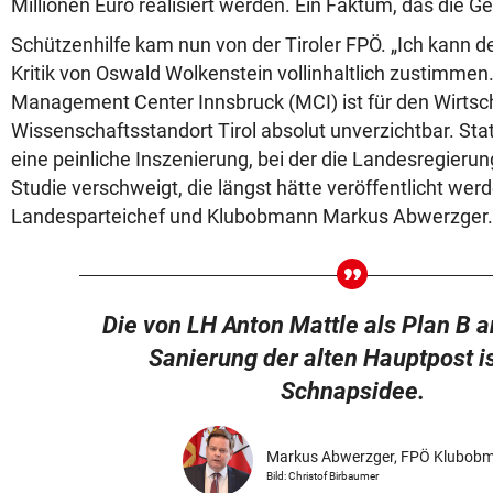
Millionen Euro realisiert werden. Ein Faktum, das die G
Schützenhilfe kam nun von der Tiroler FPÖ. „Ich kann 
Kritik von Oswald Wolkenstein vollinhaltlich zustimme
Management Center Innsbruck (MCI) ist für den Wirtsc
Wissenschaftsstandort Tirol absolut unverzichtbar. Sta
eine peinliche Inszenierung, bei der die Landesregieru
Studie verschweigt, die längst hätte veröffentlicht werd
Landesparteichef und Klubobmann Markus Abwerzger.
Die von LH Anton Mattle als Plan B 
Sanierung der alten Hauptpost is
Schnapsidee.
Markus Abwerzger, FPÖ Klubob
Bild: Christof Birbaumer