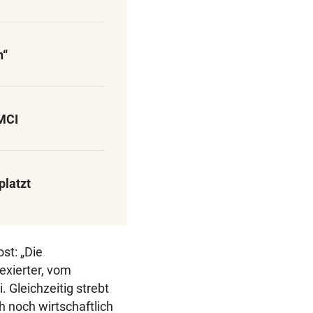
n“
MCI
latzt
st: „Die
exierter, vom
 Gleichzeitig strebt
h noch wirtschaftlich