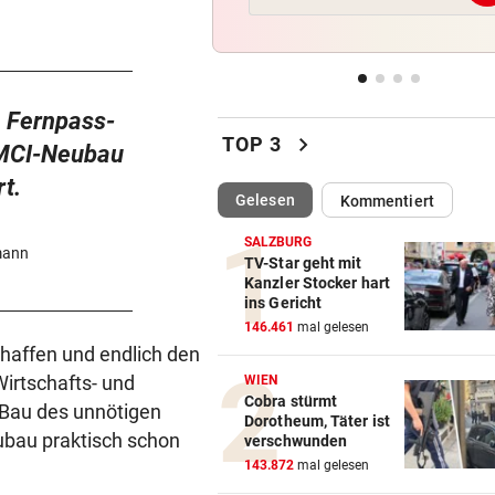
Mädchen in Tirol von Fahrze
erfasst und verletzt
DRAMA WEGEN DÜRRE
vor 
„Wir haben rund 35 Kilogra
n Fernpass-
chevron_right
tote Fische entsorgt“
TOP 3
 MCI-Neubau
t.
DIE „KRONE“ FRAGT NACH
vor 
(ausgewählt)
Gelesen
Kommentiert
Banken auf dem Prüfstand: D
statt Filiale?
SALZBURG
mann
TV-Star geht mit
Kanzler Stocker hart
SOMMERGEWINNSPIEL 2026
ins Gericht
3 x 1 Traumurlaub mit Lidl R
146.461
mal gelesen
gewinnen!
haffen und endlich den
irtschafts- und
WIEN
Cobra stürmt
 Bau des unnötigen
Dorotheum, Täter ist
ubau praktisch schon
verschwunden
143.872
mal gelesen