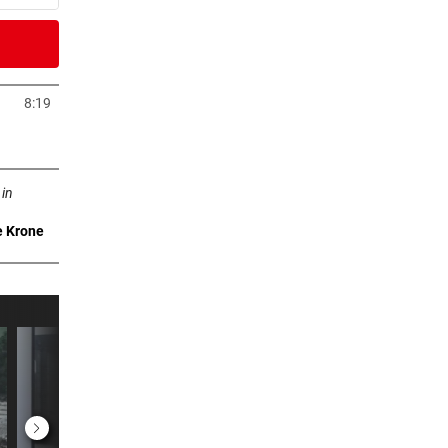
3 Minuten
fall
8:19
Tab öffnen
2 Minuten
ffnen
olin“
 in
e Krone
7 Minuten
t für
1 Minuten
nnte
er Stunde