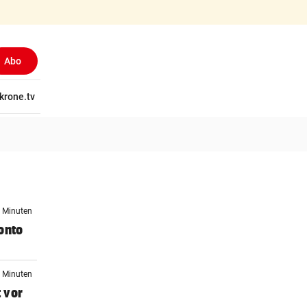
Abo
tschaft
krone.tv
Wissen
Gericht
Kolumnen
Freizeit
Reise
Ti
5 Minuten
onto
7 Minuten
 vor