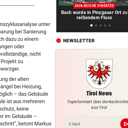
Nummer Zwei der NEOS kehr
ZAHLREICHE EINSÄTZE
Politik den Rücken
Bach wurde in Pinzgauer Ort zu
reißendem Fluss
MILLIONEN „VERPULVERT“
vor ein
enszyklusanalyse unter
MCI: Tiroler Pfusch am Bau,
sparung bei Sanierung
leider ohne Bau
och dazu zu einem
NEWSLETTER
nungen oder
WUT IM PARLAMENT
vor 
Abgeordnete wirft Eier auf
ollständige, nicht
Kosovos Premier Kurti
 Projekt zu
bwerzger.
VEREIN NIMMT ABSCHIED
vor 
ung der alten
Steirischer Unterligist traue
19-Jährigen
ängel bei Heizung,
Tirol News
öglich – das Gebäude
POLIN SCHIMPFT
vor 
ule ist aus mehreren
Topinformiert über die Nachricht
„Einfach kindisch“: Zoff bei 
aus Tirol
schutz, keine
de France Femmes
ter im Gebäude –
se
schritt“, betont Markus
E-Mail
RANNTE AUF STRASSE
vor 