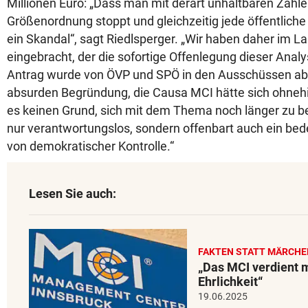
Millionen Euro: „Dass man mit derart unhaltbaren Zahlen
Größenordnung stoppt und gleichzeitig jede öffentliche 
ein Skandal“, sagt Riedlsperger. „Wir haben daher im L
eingebracht, der die sofortige Offenlegung dieser Analy
Antrag wurde von ÖVP und SPÖ in den Ausschüssen abg
absurden Begründung, die Causa MCI hätte sich ohnehi
es keinen Grund, sich mit dem Thema noch länger zu be
nur verantwortungslos, sondern offenbart auch ein bed
von demokratischer Kontrolle.“
Lesen Sie auch:
FAKTEN STATT MÄRCHE
„Das MCI verdient m
Ehrlichkeit“
19.06.2025