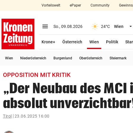
Vorteilswelt
ePaper
Community
Gewinns
close
Schließen
menu
Menü aufklappen
So., 09.08.2026
24°C
Wien
Abonnieren
(ausgewählt)
Krone+
Österreich
Wien
Politik
Star
account_circle
arrow_right
Anmelden
Wien
Niederösterreich
Burgenland
Oberösterreich
Steiermark
pin_drop
arrow_right
Bundesland auswäh
Wien
OPPOSITION MIT KRITIK
bookmark
Merkliste
„Der Neubau des MCI i
absolut unverzichtbar
Suchbegriff
search
eingeben
Tirol
23.06.2025 16:00