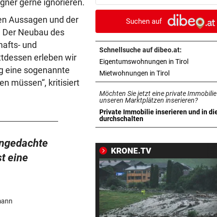
egner gerne ignorieren.
Bundesliga an
den Aussagen und der
Suchen auf
CRASH AUF B70
vor 2
n. Der Neubau des
Zwei Verletzte nach Biker-Un
hafts- und
bei Edelschrott
Schnellsuche auf dibeo.at:
ttdessen erleben wir
in neuem 
Eigentumswohnungen in Tirol
ng eine sogenannte
SCHLUSSTAG WARTET
vor 3
in neuem Tab ö
Mietwohnungen in Tirol
en müssen“, kritisiert
Röber am Podest, „Captain C
Möchten Sie jetzt eine private Immobilie
stark verbessert
unseren Marktplätzen inserieren?
Private Immobilie inserieren und in di
MOURINHO GREIFT DURCH
vor 3
in neuem Tab öffnen
durchschalten
Diese Regeln gelten ab sofor
die Real-Spieler
angedachte
KRONE.TV
t eine
UM WESTEN ZU SPALTEN
vor 4
US-Geheimdienste: Putin kö
NATO-Land angreifen
mann
ABSCHIED AUS LANDTAG
vor ein