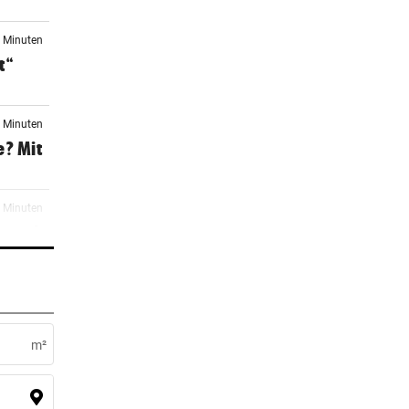
8 Minuten
t“
9 Minuten
e? Mit
9 Minuten
n und
0 Minuten
m²
1 Minuten
er