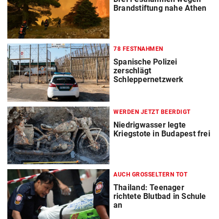
Brandstiftung nahe Athen
78 FESTNAHMEN
Spanische Polizei
zerschlägt
Schleppernetzwerk
WERDEN JETZT BEERDIGT
Niedrigwasser legte
Kriegstote in Budapest frei
AUCH GROSSELTERN TOT
Thailand: Teenager
richtete Blutbad in Schule
an