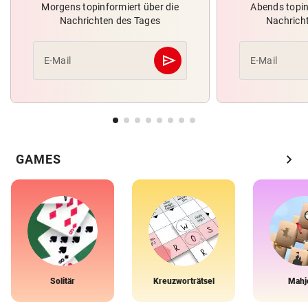
Morgens topinformiert über die
Abends topin
Nachrichten des Tages
Nachrich
send
E-Mail
E-Mail
Abschicken
chevron_right
GAMES
Solitär
Kreuzworträtsel
Mahj