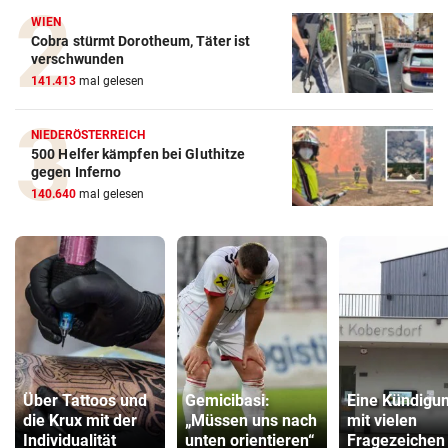
WIEN
Cobra stürmt Dorotheum, Täter ist
verschwunden
141.413
mal gelesen
NIEDERÖSTERREICH
500 Helfer kämpfen bei Gluthitze
gegen Inferno
140.640
mal gelesen
Über Tattoos und
Gemicibasi:
Eine Kündigu
die Krux mit der
„Müssen uns nach
mit vielen
Individualität
unten orientieren“
Fragezeichen