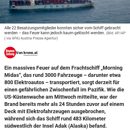
© Krone Multimedia GmbH & Co KG 2026
Muthgasse 2, 1190 Wien
Alle 22 Besatzungsmitglieder konnten sicher vom Schiff gebracht
werden – das Feuer kann jedoch kaum gelöscht werden.
(Bild: AP/AP
( via APA) Austria Presse Agentur)
Von
krone.at
Ein massives Feuer auf dem Frachtschiff „Morning
Midas“, das rund 3000 Fahrzeuge – darunter etwa
800 Elektroautos – transportiert, sorgt derzeit für
einen gefährlichen Zwischenfall im Pazifik. Wie die
US-Küstenwache am Mittwoch mitteilte, war der
Brand bereits mehr als 24 Stunden zuvor auf einem
Deck mit Elektrofahrzeugen ausgebrochen,
während sich das Schiff rund 483 Kilometer
südwestlich der Insel Adak (Alaska) befand.