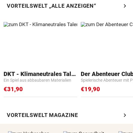
chevron_right
VORTEILSWELT „ALLE ANZEIGEN“
DKT - Klimaneutrales Talent
Der Abenteuer Clu
Ein Spiel aus abbaubaren Materialien
Spielerische Abenteuer mit P
€31,90
€19,90
chevron_right
VORTEILSWELT MAGAZINE