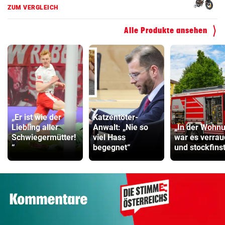
ZUM VERGLEICH
Alle Produkte ansehen
„Er ist wie der
Katzentöter-
Liebling aller
Anwalt: „Nie so
„In der Wohn
Schwiegermütter!
viel Hass
war es verrau
“
begegnet“
und stockfins