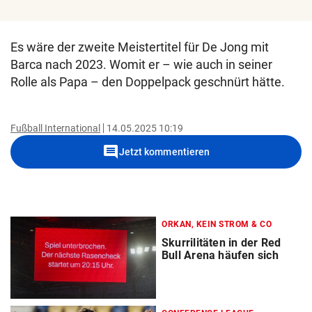
Es wäre der zweite Meistertitel für De Jong mit
Barca nach 2023. Womit er – wie auch in seiner
Rolle als Papa – den Doppelpack geschnürt hätte.
Fußball International
14.05.2025 10:19
comment
Jetzt kommentieren
ORKAN, KEIN STROM & CO
Skurrilitäten in der Red
Bull Arena häufen sich