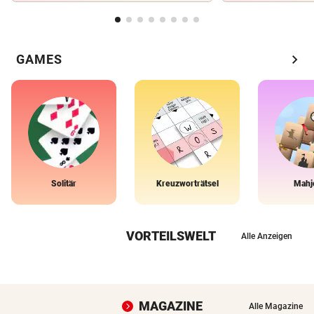
chevron_right
GAMES
Solitär
Kreuzworträtsel
Mahj
VORTEILSWELT
Alle Anzeigen
MAGAZINE
Alle Magazine