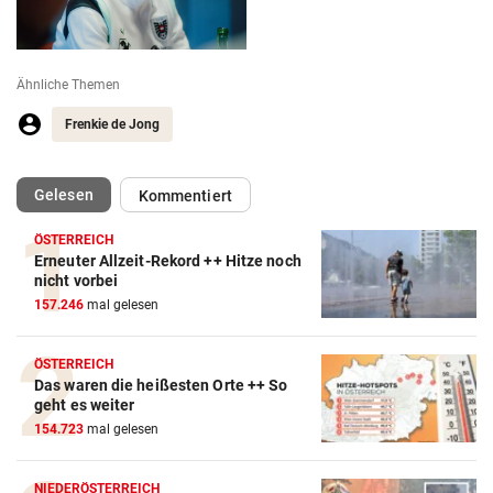
Ähnliche Themen
Frenkie de Jong
(ausgewählt)
Gelesen
Kommentiert
ÖSTERREICH
Erneuter Allzeit-Rekord ++ Hitze noch
Action-Cam Vergleich
nicht vorbei
157.246
mal gelesen
ZUM VERGLEICH
Crosstrainer Vergleich
ÖSTERREICH
Das waren die heißesten Orte ++ So
ZUM VERGLEICH
geht es weiter
154.723
mal gelesen
E-Bike Vergleich
ZUM VERGLEICH
NIEDERÖSTERREICH