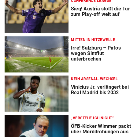
CONFERENCE LEAGUE
Sieg! Austria stößt die Tür
zum Play-off weit auf
MITTEN IN HITZEWELLE
Irre! Salzburg – Pafos
wegen Sintflut
unterbrochen
KEIN ARSENAL-WECHSEL
Vinicius Jr. verlängert bei
Real Madrid bis 2032
„VERSTEHE ICH NICHT“
ÖFB-Kicker Wimmer packt
über Morddrohungen aus