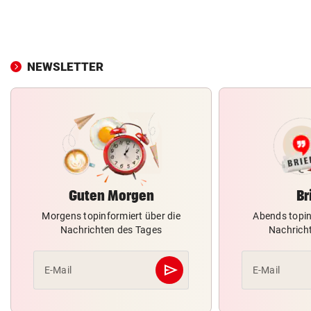
NEWSLETTER
Guten Morgen
Br
Morgens topinformiert über die
Abends topin
Nachrichten des Tages
Nachrich
send
E-Mail
E-Mail
Abschicken