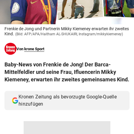
© Krone Multimedia GmbH & Co KG 2026
Muthgasse 2, 1190 Wien
Frenkie de Jong und Partnerin Mikky Kiemeney erwarten ihr zweites
Kind.
(Bild: AFP/APA/Haitham AL-SHUKAIRI, Instagram/mikkykiemeney)
Von
krone Sport
Baby-News von Frenkie de Jong! Der Barca-
Mittelfeldler und seine Frau, Ifluencerin Mikky
Kiemeney, erwarten ihr zweites gemeinsames Kind.
Kronen Zeitung als bevorzugte Google-Quelle
hinzufügen