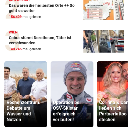
Das waren die heißesten Orte ++ So
geht es weiter
156.409
mal gelesen
WIEN
Cobra stürmt Dorotheum, Täter ist
verschwunden
140.245
mal gelesen
Rechenzentrum:
Operation bei
Corinna & Dan
Debatte um
ÖSV-Skistar
ließen sich
Wasser und
erfolgreich
Partnertattoo
Nutzen
verlaufen!
stechen