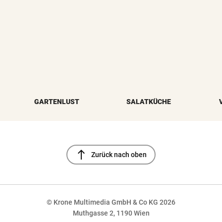
GARTENLUST
SALATKÜCHE
north
Zurück nach oben
© Krone Multimedia GmbH & Co KG 2026
Muthgasse 2, 1190 Wien