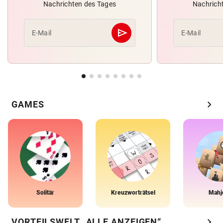
Nachrichten des Tages
Nachrich
send
E-Mail
E-Mail
Abschicken
chevron_right
GAMES
Solitär
Kreuzworträtsel
Mahj
chevron_right
VORTEILSWELT „ALLE ANZEIGEN“