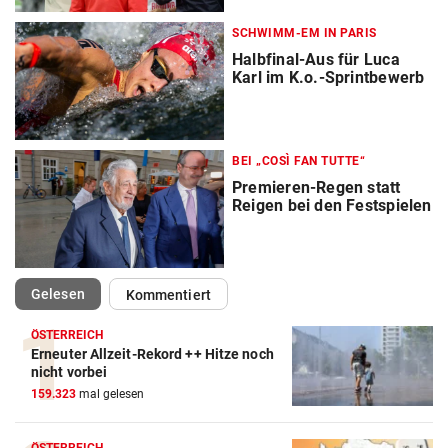
SCHWIMM-EM IN PARIS
Halbfinal-Aus für Luca
Karl im K.o.-Sprintbewerb
BEI „COSÌ FAN TUTTE“
Premieren-Regen statt
Reigen bei den Festspielen
(ausgewählt)
Gelesen
Kommentiert
ÖSTERREICH
Erneuter Allzeit-Rekord ++ Hitze noch
nicht vorbei
159.323
mal gelesen
ÖSTERREICH