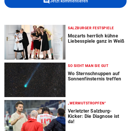
comment
Jetzt kommentieren
SALZBURGER FESTSPIELE
Mozarts herrlich kühne
Liebesspiele ganz in Weiß
SO SIEHT MAN SIE GUT
Wo Sternschnuppen auf
Sonnenfinsternis treffen
„WERMUTSTROPFEN“
Verletzter Salzburg-
Kicker: Die Diagnose ist
da!